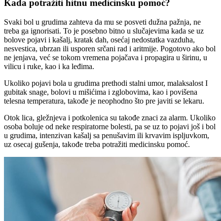
Kada potražiti hitnu medicinsku pomoć?
Svaki bol u grudima zahteva da mu se posveti dužna pažnja, ne
treba ga ignorisati. To je posebno bitno u slučajevima kada se uz
bolove pojavi i kašalj, kratak dah, osećaj nedostatka vazduha,
nesvestica, ubrzan ili usporen srčani rad i aritmije. Pogotovo ako bol
ne jenjava, već se tokom vremena pojačava i propagira u širinu, u
vilicu i ruke, kao i ka leđima.
Ukoliko pojavi bola u grudima prethodi stalni umor, malaksalost I
gubitak snage, bolovi u mišićima i zglobovima, kao i povišena
telesna temperatura, takođe je neophodno što pre javiti se lekaru.
Otok lica, gležnjeva i potkolenica su takođe znaci za alarm. Ukoliko
osoba boluje od neke respiratorne bolesti, pa se uz to pojavi još i bol
u grudima, intenzivan kašalj sa penušavim ili krvavim ispljuvkom,
uz osecaj gušenja, takođe treba potražiti medicinsku pomoć.