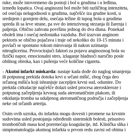
ruke, može istovremeno da postoji i bol u grudima i u leđima,
između lopatica. Ovaj anginozni bol može biti različitog intenziteta,
od osećaja nelagodnosti u grudima, najčešće iza grudne kosti, u
srednjem i gornjem delu, osećaja težine ili tupog bola u grudima
spreda ili sa leve strane, pa sve do intenzivnog stezanja ili žarenja i
paljenja. Obično zahvata površinu jednog do dva dlana. Ponekad
oboleli ima i osećaj nedostatka vazduha. Bol izazvan anginom
pektoris se obično pojačava i traje od nekoliko do 10-15 minuta i
povlači se spontano tokom mirovanja ili nakon uzimanja
nitroglicerina. Provocirajući faktori za pojavu anginoznog bola su
fizički napor, emocionalni stres, izlaganje hladnoći naročito posle
obilnog obroka, kao i pušenja veće količine cigareta.
-
Akutni infarkt miokarda
: nastaje kada dođe do naglog smanjenja
ili potpunog prekida dotoka krvi u srčani mišić, zbog čega deo
srčanog mišića koji ishranjuje zacepljen krvni sud, odumire. Do
prekida cirkulacije najćešće dolazi usled procesa ateroskleroze i
potpunog začepljenja krvnog suda ateromatičnim plakom, ili
otkidanja tromba sa udaljenog ateromatičnog područja i začepljenja
neke od srčanih arterija.
Osim ovih uzroka, do infarkta mogu dovesti i promene na krvnim
sudovima usled postojanja određenih sistemskih bolesti, prisustvo
trombotičnih masa kod poremećaja koagulacije, itd. Klinička slika i
simptomatologija akutnog infarkta u prvom redu zavisi od obima i