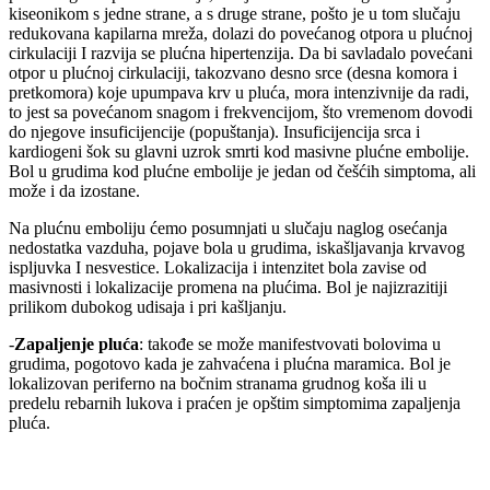
kiseonikom s jedne strane, a s druge strane, pošto je u tom slučaju
redukovana kapilarna mreža, dolazi do povećanog otpora u plućnoj
cirkulaciji I razvija se plućna hipertenzija. Da bi savladalo povećani
otpor u plućnoj cirkulaciji, takozvano desno srce (desna komora i
pretkomora) koje upumpava krv u pluća, mora intenzivnije da radi,
to jest sa povećanom snagom i frekvencijom, što vremenom dovodi
do njegove insuficijencije (popuštanja). Insuficijencija srca i
kardiogeni šok su glavni uzrok smrti kod masivne plućne embolije.
Bol u grudima kod plućne embolije je jedan od češćih simptoma, ali
može i da izostane.
Na plućnu emboliju ćemo posumnjati u slučaju naglog osećanja
nedostatka vazduha, pojave bola u grudima, iskašljavanja krvavog
ispljuvka I nesvestice. Lokalizacija i intenzitet bola zavise od
masivnosti i lokalizacije promena na plućima. Bol je najizrazitiji
prilikom dubokog udisaja i pri kašljanju.
-
Zapaljenje pluća
: takođe se može manifestvovati bolovima u
grudima, pogotovo kada je zahvaćena i plućna maramica. Bol je
lokalizovan periferno na bočnim stranama grudnog koša ili u
predelu rebarnih lukova i praćen je opštim simptomima zapaljenja
pluća.