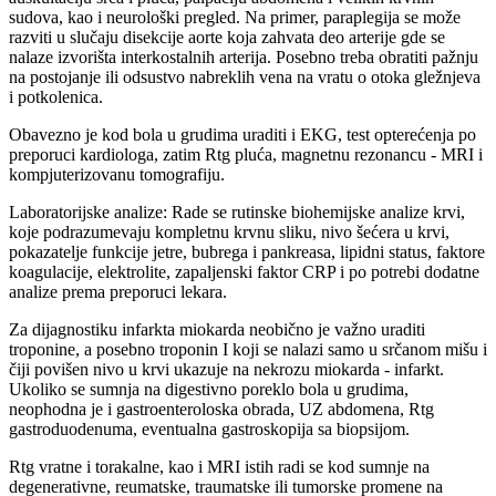
sudova, kao i neurološki pregled. Na primer, paraplegija se može
razviti u slučaju disekcije aorte koja zahvata deo arterije gde se
nalaze izvorišta interkostalnih arterija. Posebno treba obratiti pažnju
na postojanje ili odsustvo nabreklih vena na vratu o otoka gležnjeva
i potkolenica.
Obavezno je kod bola u grudima uraditi i EKG, test opterećenja po
preporuci kardiologa, zatim Rtg pluća, magnetnu rezonancu - MRI i
kompjuterizovanu tomografiju.
Laboratorijske analize: Rade se rutinske biohemijske analize krvi,
koje podrazumevaju kompletnu krvnu sliku, nivo šećera u krvi,
pokazatelje funkcije jetre, bubrega i pankreasa, lipidni status, faktore
koagulacije, elektrolite, zapaljenski faktor CRP i po potrebi dodatne
analize prema preporuci lekara.
Za dijagnostiku infarkta miokarda neobično je važno uraditi
troponine, a posebno troponin I koji se nalazi samo u srčanom mišu i
čiji povišen nivo u krvi ukazuje na nekrozu miokarda - infarkt.
Ukoliko se sumnja na digestivno poreklo bola u grudima,
neophodna je i gastroenteroloska obrada, UZ abdomena, Rtg
gastroduodenuma, eventualna gastroskopija sa biopsijom.
Rtg vratne i torakalne, kao i MRI istih radi se kod sumnje na
degenerativne, reumatske, traumatske ili tumorske promene na