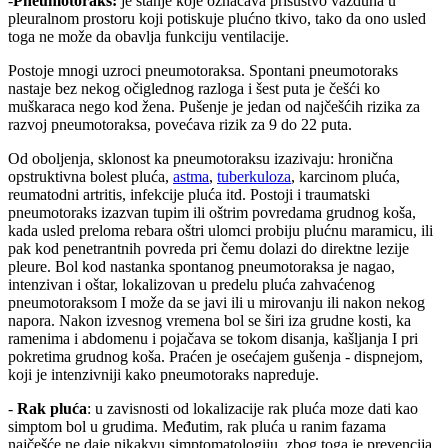
-
Pneumotoraks:
je stanje koje označava prisustvo vazduha u
pleuralnom prostoru koji potiskuje plućno tkivo, tako da ono usled
toga ne može da obavlja funkciju ventilacije.
Postoje mnogi uzroci pneumotoraksa. Spontani pneumotoraks
nastaje bez nekog očiglednog razloga i šest puta je češći ko
muškaraca nego kod žena. Pušenje je jedan od najčešćih rizika za
razvoj pneumotoraksa, povećava rizik za 9 do 22 puta.
Od oboljenja, sklonost ka pneumotoraksu izazivaju: hronična
opstruktivna bolest pluća,
astma
,
tuberkuloza
, karcinom pluća,
reumatodni artritis, infekcije pluća itd. Postoji i traumatski
pneumotoraks izazvan tupim ili oštrim povredama grudnog koša,
kada usled preloma rebara oštri ulomci probiju plućnu maramicu, ili
pak kod penetrantnih povreda pri čemu dolazi do direktne lezije
pleure. Bol kod nastanka spontanog pneumotoraksa je nagao,
intenzivan i oštar, lokalizovan u predelu pluća zahvaćenog
pneumotoraksom I može da se javi ili u mirovanju ili nakon nekog
napora. Nakon izvesnog vremena bol se širi iza grudne kosti, ka
ramenima i abdomenu i pojačava se tokom disanja, kašljanja I pri
pokretima grudnog koša. Praćen je osećajem gušenja - dispnejom,
koji je intenzivniji kako pneumotoraks napreduje.
-
Rak pluća
: u zavisnosti od lokalizacije rak pluća moze dati kao
simptom bol u grudima. Međutim, rak pluća u ranim fazama
najčešće ne daje nikakvu simptomatologiju, zbog toga je prevencija