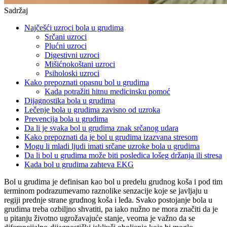
Sadržaj
Najčešći uzroci bola u grudima
Srčani uzroci
Plućni uzroci
Digestivni uzroci
Mišićnokoštani uzroci
Psiholoski uzroci
Kako prepoznati opasnu bol u grudima
Kada potražiti hitnu medicinsku pomoć
Dijagnostika bola u grudima
Lečenje bola u grudima zavisno od uzroka
Prevencija bola u grudima
Da li je svaka bol u grudima znak srčanog udara
Kako prepoznati da je bol u grudima izazvana stresom
Mogu li mladi ljudi imati srčane uzroke bola u grudima
Da li bol u grudima može biti posledica lošeg držanja ili stresa
Kada bol u grudima zahteva EKG
Bol u grudima je definisan kao bol u predelu grudnog koša i pod tim
terminom podrazumevamo raznolike senzacije koje se javljaju u
regiji prednje strane grudnog koša i leđa. Svako postojanje bola u
grudima treba ozbiljno shvatiti, pa iako nužno ne mora značiti da je
u pitanju životno ugrožavajuće stanje, veoma je važno da se