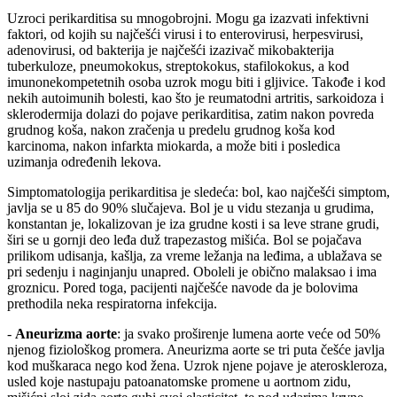
Uzroci perikarditisa su mnogobrojni. Mogu ga izazvati infektivni
faktori, od kojih su najčešći virusi i to enterovirusi, herpesvirusi,
adenovirusi, od bakterija je najčešći izazivač mikobakterija
tuberkuloze, pneumokokus, streptokokus, stafilokokus, a kod
imunonekompetetnih osoba uzrok mogu biti i gljivice. Takođe i kod
nekih autoimunih bolesti, kao što je reumatodni artritis, sarkoidoza i
sklerodermija dolazi do pojave perikarditisa, zatim nakon povreda
grudnog koša, nakon zračenja u predelu grudnog koša kod
karcinoma, nakon infarkta miokarda, a može biti i posledica
uzimanja određenih lekova.
Simptomatologija perikarditisa je sledeća: bol, kao najčešći simptom,
javlja se u 85 do 90% slučajeva. Bol je u vidu stezanja u grudima,
konstantan je, lokalizovan je iza grudne kosti i sa leve strane grudi,
širi se u gornji deo leđa duž trapezastog mišića. Bol se pojačava
prilikom udisanja, kašlja, za vreme ležanja na leđima, a ublažava se
pri sedenju i naginjanju unapred. Oboleli je obično malaksao i ima
groznicu. Pored toga, pacijenti najčešće navode da je bolovima
prethodila neka respiratorna infekcija.
-
Aneurizma aorte
: ja svako proširenje lumena aorte veće od 50%
njenog fiziološkog promera. Aneurizma aorte se tri puta češće javlja
kod muškaraca nego kod žena. Uzrok njene pojave je ateroskleroza,
usled koje nastupaju patoanatomske promene u aortnom zidu,