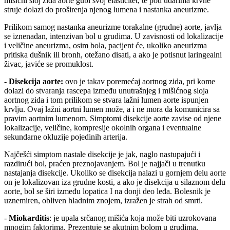
mišićni sloj zida aorte gubi svoj elasticitet, te pod udarima krvne
struje dolazi do proširenja njenog lumena i nastanka aneurizme.
Prilikom samog nastanka aneurizme torakalne (grudne) aorte, javlja
se iznenadan, intenzivan bol u grudima. U zavisnosti od lokalizacije
i veličine aneurizma, osim bola, pacijent će, ukoliko aneurizma
pritiska dušnik ili bronh, otežano disati, a ako je potisnut laringealni
živac, javiće se promuklost.
- Disekcija aorte:
ovo je takav poremećaj aortnog zida, pri kome
dolazi do stvaranja rascepa između unutrašnjeg i mišićnog sloja
aortnog zida i tom prilikom se stvara lažni lumen aorte ispunjen
krvlju. Ovaj lažni aortni lumen može, a i ne mora da komunicira sa
pravim aortnim lumenom. Simptomi disekcije aorte zavise od njene
lokalizacije, veličine, kompresije okolnih organa i eventualne
sekundarne okluzije pojedinih arterija.
Najčešći simptom nastale disekcije je jak, naglo nastupajući i
razdirući bol, praćen preznojavanjem. Bol je najjači u trenutku
nastajanja disekcije. Ukoliko se disekcija nalazi u gornjem delu aorte
on je lokalizovan iza grudne kosti, a ako je disekcija u silaznom delu
aorte, bol se širi između lopatica I na donji deo leđa. Bolesnik je
uznemiren, obliven hladnim znojem, izražen je strah od smrti.
-
Miokarditis
: je upala srčanog mišića koja može biti uzrokovana
mnogim faktorima. Prezentuje se akutnim bolom u grudima,