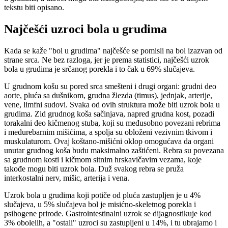
tekstu biti opisano.
Najčešći uzroci bola u grudima
Kada se kaže "bol u grudima" najčešće se pomisli na bol izazvan od
strane srca. Ne bez razloga, jer je prema statistici, najčešći uzrok
bola u grudima je srčanog porekla i to čak u 69% slučajeva.
U grudnom košu su pored srca smešteni i drugi organi: grudni deo
aorte, pluća sa dušnikom, grudna žlezda (timus), jednjak, arterije,
vene, limfni sudovi. Svaka od ovih struktura može biti uzrok bola u
grudima. Zid grudnog koša sačinjava, napred grudna kost, pozadi
torakalni deo kičmenog stuba, koji su međusobno povezani rebrima
i međurebarnim mišićima, a spolja su obloženi vezivnim tkivom i
muskulaturom. Ovaj koštano-mišićni oklop omogućava da organi
unutar grudnog koša budu maksimalno zaštićeni. Rebra su povezana
sa grudnom kosti i kičmom sitnim hrskavičavim vezama, koje
takođe mogu biti uzrok bola. Duž svakog rebra se pruža
interkostalni nerv, mišic, arterija i vena.
Uzrok bola u grudima koji potiče od pluća zastupljen je u 4%
slučajeva, u 5% slučajeva bol je misićno-skeletnog porekla i
psihogene prirode. Gastrointestinalni uzrok se dijagnostikuje kod
3% obolelih, a "ostali" uzroci su zastupljeni u 14%, i tu ubrajamo i