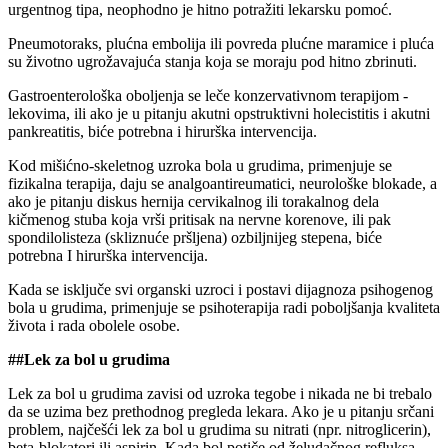
urgentnog tipa, neophodno je hitno potražiti lekarsku pomoć.
Pneumotoraks, plućna embolija ili povreda plućne maramice i pluća
su životno ugrožavajuća stanja koja se moraju pod hitno zbrinuti.
Gastroenterološka oboljenja se leče konzervativnom terapijom -
lekovima, ili ako je u pitanju akutni opstruktivni holecistitis i akutni
pankreatitis, biće potrebna i hirurška intervencija.
Kod mišićno-skeletnog uzroka bola u grudima, primenjuje se
fizikalna terapija, daju se analgoantireumatici, neurološke blokade, a
ako je pitanju diskus hernija cervikalnog ili torakalnog dela
kičmenog stuba koja vrši pritisak na nervne korenove, ili pak
spondilolisteza (skliznuće pršljena) ozbiljnijeg stepena, biće
potrebna I hirurška intervencija.
Kada se isključe svi organski uzroci i postavi dijagnoza psihogenog
bola u grudima, primenjuje se psihoterapija radi poboljšanja kvaliteta
života i rada obolele osobe.
##Lek za bol u grudima
Lek za bol u grudima zavisi od uzroka tegobe i nikada ne bi trebalo
da se uzima bez prethodnog pregleda lekara. Ako je u pitanju srčani
problem, najčešći lek za bol u grudima su nitrati (npr. nitroglicerin),
beta-blokatori ili aspirin. Kada bol potiče od želudačnog refluksa,