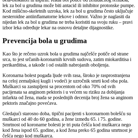
lek za bol u grudima može biti antacid ili inhibitor protonske pumpe.
Kod mišićno-skeletnih uzroka, lek za bol u grudima često uključuje
nesteroidne antiinflamatorne lekove i odmor. Važno je naglasiti da
nijedan lek za bol u grudima ne treba koristiti na svoju ruku – pravi
izbor leka određuje lekar na osnovu detaljne dijagnostike.
Prevencija bola u grudima
Kao što je rečeno uzrok bola u grudima najčešće potiče od strane
srca, to jest srčanih-koronarnih krvnih sudova, zatim miokarditisa i
perikarditisa, a takođe i od ostalih nabrojanih oboljenja.
Koronarna bolest pogađa ljude svih rasa, široko je rasprostranjena
na celoj zemaljskoj kugli i vodeći je uzročnik smrti kod oba pola.
Muškarci su zastupljeni sa procentom od oko 70% od svih
pacijenata sa anginom pektoris i u većem su riziku za dobijanja
infarkta od žena, mada se poslednjih decenija broj žena sa anginom
pektoris značajno povećava.
Gledajući starosno doba, tipični pacijenti s koronarnom bolešću su
muškarci od 40 do 60 godina, a žene između 65. i 75. godine.
Smrtnost od koronarne bolesti je tri puta češća kod muškarca nego
kod žena ispod 65. godine, a kod žena preko 65 godina smrtnost je
češća nego kod muškarca.