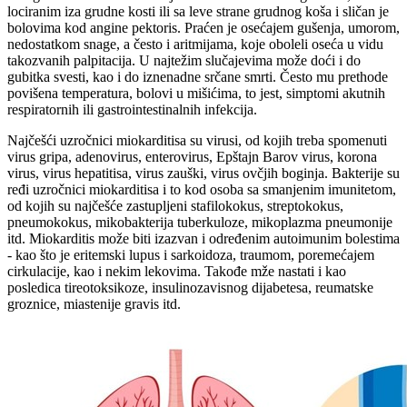
lociranim iza grudne kosti ili sa leve strane grudnog koša i sličan je
bolovima kod angine pektoris. Praćen je osećajem gušenja, umorom,
nedostatkom snage, a često i aritmijama, koje oboleli oseća u vidu
takozvanih palpitacija. U najtežim slučajevima može doći i do
gubitka svesti, kao i do iznenadne srčane smrti. Često mu prethode
povišena temperatura, bolovi u mišićima, to jest, simptomi akutnih
respiratornih ili gastrointestinalnih infekcija.
Najčešći uzročnici miokarditisa su virusi, od kojih treba spomenuti
virus gripa, adenovirus, enterovirus, Epštajn Barov virus, korona
virus, virus hepatitisa, virus zauški, virus ovčjih boginja. Bakterije su
ređi uzročnici miokarditisa i to kod osoba sa smanjenim imunitetom,
od kojih su najčešće zastupljeni stafilokokus, streptokokus,
pneumokokus, mikobakterija tuberkuloze, mikoplazma pneumonije
itd. Miokarditis može biti izazvan i određenim autoimunim bolestima
- kao što je eritemski lupus i sarkoidoza, traumom, poremećajem
cirkulacije, kao i nekim lekovima. Takođe mže nastati i kao
posledica tireotoksikoze, insulinozavisnog dijabetesa, reumatske
groznice, miastenije gravis itd.