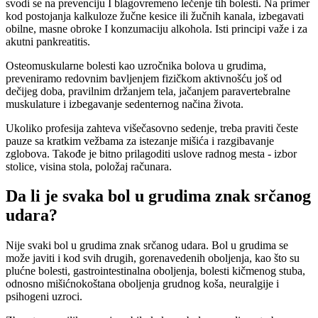
svodi se na prevenciju I blagovremeno lečenje tih bolesti. Na primer
kod postojanja kalkuloze žučne kesice ili žučnih kanala, izbegavati
obilne, masne obroke I konzumaciju alkohola. Isti principi važe i za
akutni pankreatitis.
Osteomuskularne bolesti kao uzročnika bolova u grudima,
preveniramo redovnim bavljenjem fizičkom aktivnošću još od
dečijeg doba, pravilnim držanjem tela, jačanjem paravertebralne
muskulature i izbegavanje sedenternog načina života.
Ukoliko profesija zahteva višečasovno sedenje, treba praviti česte
pauze sa kratkim vežbama za istezanje mišića i razgibavanje
zglobova. Takođe je bitno prilagoditi uslove radnog mesta - izbor
stolice, visina stola, položaj računara.
Da li je svaka bol u grudima znak srčanog
udara?
Nije svaki bol u grudima znak srčanog udara. Bol u grudima se
može javiti i kod svih drugih, gorenavedenih oboljenja, kao što su
plućne bolesti, gastrointestinalna oboljenja, bolesti kičmenog stuba,
odnosno mišićnokoštana oboljenja grudnog koša, neuralgije i
psihogeni uzroci.