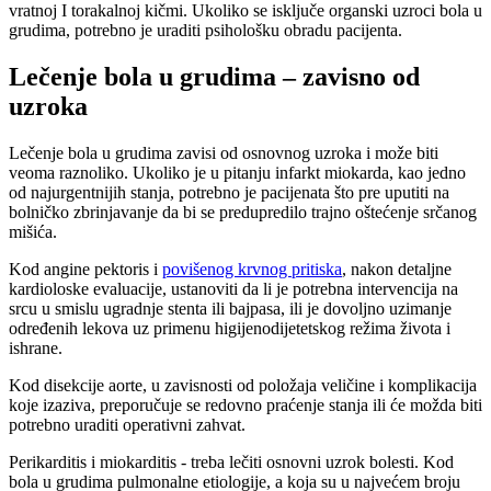
vratnoj I torakalnoj kičmi. Ukoliko se isključe organski uzroci bola u
grudima, potrebno je uraditi psihološku obradu pacijenta.
Lečenje bola u grudima – zavisno od
uzroka
Lečenje bola u grudima zavisi od osnovnog uzroka i može biti
veoma raznoliko. Ukoliko je u pitanju infarkt miokarda, kao jedno
od najurgentnijih stanja, potrebno je pacijenata što pre uputiti na
bolničko zbrinjavanje da bi se predupredilo trajno oštećenje srčanog
mišića.
Kod angine pektoris i
povišenog krvnog pritiska
, nakon detaljne
kardioloske evaluacije, ustanoviti da li je potrebna intervencija na
srcu u smislu ugradnje stenta ili bajpasa, ili je dovoljno uzimanje
određenih lekova uz primenu higijenodijetetskog režima života i
ishrane.
Kod disekcije aorte, u zavisnosti od položaja veličine i komplikacija
koje izaziva, preporučuje se redovno praćenje stanja ili će možda biti
potrebno uraditi operativni zahvat.
Perikarditis i miokarditis - treba lečiti osnovni uzrok bolesti. Kod
bola u grudima pulmonalne etiologije, a koja su u najvećem broju