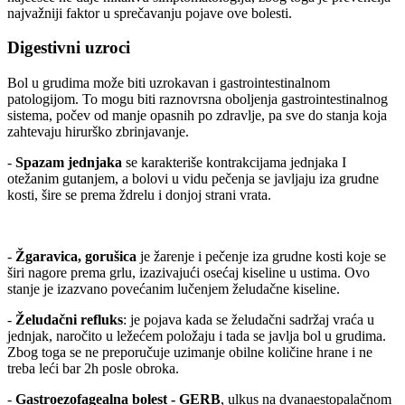
najvažniji faktor u sprečavanju pojave ove bolesti.
Digestivni uzroci
Bol u grudima može biti uzrokavan i gastrointestinalnom
patologijom. To mogu biti raznovrsna oboljenja gastrointestinalnog
sistema, počev od manje opasnih po zdravlje, pa sve do stanja koja
zahtevaju hirurško zbrinjavanje.
-
Spazam jednjaka
se karakteriše kontrakcijama jednjaka I
otežanim gutanjem, a bolovi u vidu pečenja se javljaju iza grudne
kosti, šire se prema ždrelu i donjoj strani vrata.
-
Žgaravica, gorušica
je žarenje i pečenje iza grudne kosti koje se
širi nagore prema grlu, izazivajući osećaj kiseline u ustima. Ovo
stanje je izazvano povećanim lučenjem želudačne kiseline.
-
Želudačni refluks
: je pojava kada se želudačni sadržaj vraća u
jednjak, naročito u ležećem položaju i tada se javlja bol u grudima.
Zbog toga se ne preporučuje uzimanje obilne količine hrane i ne
treba leći bar 2h posle obroka.
-
Gastroezofagealna bolest - GERB
, ulkus na dvanaestopalačnom