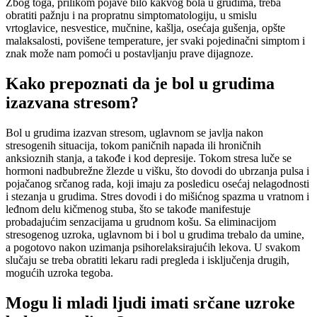
Zbog toga, prilikom pojave bilo kakvog bola u grudima, treba
obratiti pažnju i na propratnu simptomatologiju, u smislu
vrtoglavice, nesvestice, mučnine, kašlja, osećaja gušenja, opšte
malaksalosti, povišene temperature, jer svaki pojedinačni simptom i
znak može nam pomoći u postavljanju prave dijagnoze.
Kako prepoznati da je bol u grudima
izazvana stresom?
Bol u grudima izazvan stresom, uglavnom se javlja nakon
stresogenih situacija, tokom paničnih napada ili hroničnih
anksioznih stanja, a takođe i kod depresije. Tokom stresa luče se
hormoni nadbubrežne žlezde u višku, što dovodi do ubrzanja pulsa i
pojačanog srčanog rada, koji imaju za posledicu osećaj nelagodnosti
i stezanja u grudima. Stres dovodi i do mišićnog spazma u vratnom i
leđnom delu kičmenog stuba, što se takođe manifestuje
probadajućim senzacijama u grudnom košu. Sa eliminacijom
stresogenog uzroka, uglavnom bi i bol u grudima trebalo da umine,
a pogotovo nakon uzimanja psihorelaksirajućih lekova. U svakom
slučaju se treba obratiti lekaru radi pregleda i isključenja drugih,
mogućih uzroka tegoba.
Mogu li mladi ljudi imati srčane uzroke