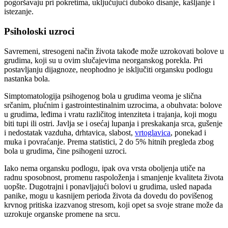
pogoršavaju pri pokretima, uključujući duboko disanje, kašljanje i
istezanje.
Psiholoski uzroci
Savremeni, stresogeni način života takođe može uzrokovati bolove u
grudima, koji su u ovim slučajevima neorganskog porekla. Pri
postavljanju dijagnoze, neophodno je isključiti organsku podlogu
nastanka bola.
Simptomatologija psihogenog bola u grudima veoma je slična
srčanim, plućnim i gastrointestinalnim uzrocima, a obuhvata: bolove
u grudima, leđima i vratu različitog intenziteta i trajanja, koji mogu
biti tupi ili ostri. Javlja se i osećaj lupanja i preskakanja srca, gušenje
i nedostatak vazduha, drhtavica, slabost,
vrtoglavica
, ponekad i
muka i povraćanje. Prema statistici, 2 do 5% hitnih pregleda zbog
bola u grudima, čine psihogeni uzroci.
Iako nema organsku podlogu, ipak ova vrsta oboljenja utiče na
radnu sposobnost, promenu raspoloženja i smanjenje kvaliteta života
uopšte. Dugotrajni i ponavljajući bolovi u grudima, usled napada
panike, mogu u kasnijem perioda života da dovedu do povišenog
krvnog pritiska izazvanog stresom, koji opet sa svoje strane može da
uzrokuje organske promene na srcu.