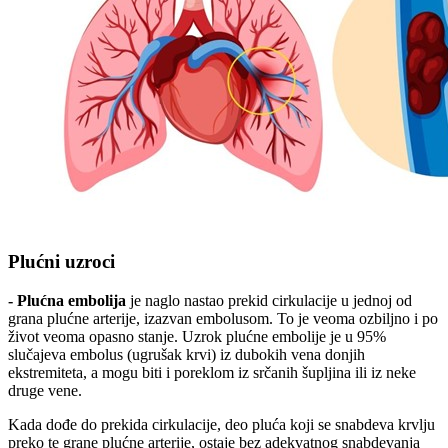
Plućni uzroci
- Plućna embolija
je naglo nastao prekid cirkulacije u jednoj od
grana plućne arterije, izazvan embolusom. To je veoma ozbiljno i po
život veoma opasno stanje. Uzrok plućne embolije je u 95%
slučajeva embolus (ugrušak krvi) iz dubokih vena donjih
ekstremiteta, a mogu biti i poreklom iz srčanih šupljina ili iz neke
druge vene.
Kada dođe do prekida cirkulacije, deo pluća koji se snabdeva krvlju
preko te grane plućne arterije, ostaje bez adekvatnog snabdevanja