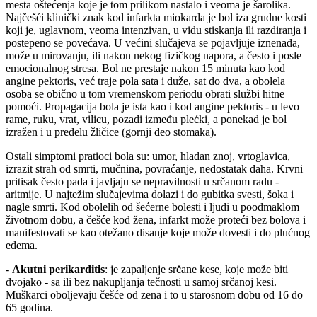
mesta oštećenja koje je tom prilikom nastalo i veoma je šarolika.
Najčešći klinički znak kod infarkta miokarda je bol iza grudne kosti
koji je, uglavnom, veoma intenzivan, u vidu stiskanja ili razdiranja i
postepeno se povećava. U većini slučajeva se pojavljuje iznenada,
može u mirovanju, ili nakon nekog fizičkog napora, a često i posle
emocionalnog stresa. Bol ne prestaje nakon 15 minuta kao kod
angine pektoris, već traje pola sata i duže, sat do dva, a obolela
osoba se obično u tom vremenskom periodu obrati službi hitne
pomoći. Propagacija bola je ista kao i kod angine pektoris - u levo
rame, ruku, vrat, vilicu, pozadi između plećki, a ponekad je bol
izražen i u predelu žličice (gornji deo stomaka).
Ostali simptomi pratioci bola su: umor, hladan znoj, vrtoglavica,
izrazit strah od smrti, mučnina, povraćanje, nedostatak daha. Krvni
pritisak često pada i javljaju se nepravilnosti u srčanom radu -
aritmije. U najtežim slučajevima dolazi i do gubitka svesti, šoka i
nagle smrti. Kod obolelih od šećerne bolesti i ljudi u poodmaklom
životnom dobu, a češće kod žena, infarkt može proteći bez bolova i
manifestovati se kao otežano disanje koje može dovesti i do plućnog
edema.
-
Akutni perikarditis
: je zapaljenje srčane kese, koje može biti
dvojako - sa ili bez nakupljanja tečnosti u samoj srčanoj kesi.
Muškarci oboljevaju češće od zena i to u starosnom dobu od 16 do
65 godina.