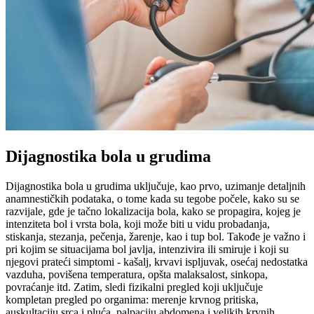
Dijagnostika bola u grudima
Dijagnostika bola u grudima uključuje, kao prvo, uzimanje detaljnih
anamnestičkih podataka, o tome kada su tegobe počele, kako su se
razvijale, gde je tačno lokalizacija bola, kako se propagira, kojeg je
intenziteta bol i vrsta bola, koji može biti u vidu probadanja,
stiskanja, stezanja, pečenja, žarenje, kao i tup bol. Takođe je važno i
pri kojim se situacijama bol javlja, intenzivira ili smiruje i koji su
njegovi prateći simptomi - kašalj, krvavi ispljuvak, osećaj nedostatka
vazduha, povišena temperatura, opšta malaksalost, sinkopa,
povraćanje itd. Zatim, sledi fizikalni pregled koji uključuje
kompletan pregled po organima: merenje krvnog pritiska,
auskultaciju srca i pluća, palpaciju abdomena i velikih krvnih