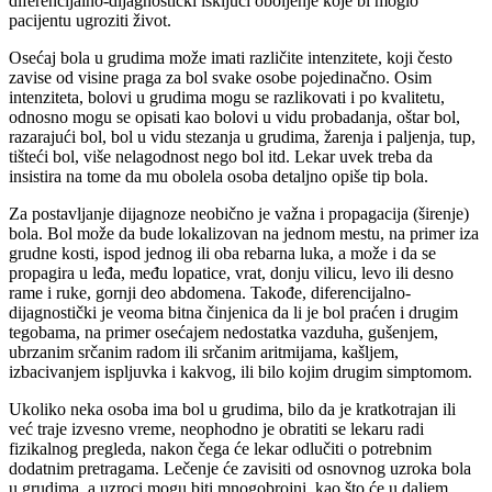
diferencijalno-dijagnostički isključi oboljenje koje bi moglo
pacijentu ugroziti život.
Osećaj bola u grudima može imati različite intenzitete, koji često
zavise od visine praga za bol svake osobe pojedinačno. Osim
intenziteta, bolovi u grudima mogu se razlikovati i po kvalitetu,
odnosno mogu se opisati kao bolovi u vidu probadanja, oštar bol,
razarajući bol, bol u vidu stezanja u grudima, žarenja i paljenja, tup,
tišteći bol, više nelagodnost nego bol itd. Lekar uvek treba da
insistira na tome da mu obolela osoba detaljno opiše tip bola.
Za postavljanje dijagnoze neobično je važna i propagacija (širenje)
bola. Bol može da bude lokalizovan na jednom mestu, na primer iza
grudne kosti, ispod jednog ili oba rebarna luka, a može i da se
propagira u leđa, među lopatice, vrat, donju vilicu, levo ili desno
rame i ruke, gornji deo abdomena. Takođe, diferencijalno-
dijagnostički je veoma bitna činjenica da li je bol praćen i drugim
tegobama, na primer osećajem nedostatka vazduha, gušenjem,
ubrzanim srčanim radom ili srčanim aritmijama, kašljem,
izbacivanjem ispljuvka i kakvog, ili bilo kojim drugim simptomom.
Ukoliko neka osoba ima bol u grudima, bilo da je kratkotrajan ili
već traje izvesno vreme, neophodno je obratiti se lekaru radi
fizikalnog pregleda, nakon čega će lekar odlučiti o potrebnim
dodatnim pretragama. Lečenje će zavisiti od osnovnog uzroka bola
u grudima, a uzroci mogu biti mnogobrojni, kao što će u daljem