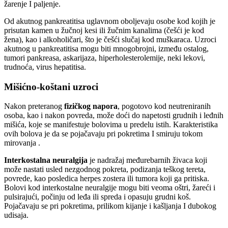
žarenje I paljenje.
Od akutnog pankreatitisa uglavnom oboljevaju osobe kod kojih je
prisutan kamen u žučnoj kesi ili žučnim kanalima (češći je kod
žena), kao i alkoholičari, što je češći slučaj kod muškaraca. Uzroci
akutnog u pankreatitisa mogu biti mnogobrojni, između ostalog,
tumori pankreasa, askarijaza, hiperholesterolemije, neki lekovi,
trudnoća, virus hepatitisa.
Mišićno-koštani uzroci
Nakon preteranog
fizičkog napora
, pogotovo kod neutreniranih
osoba, kao i nakon povreda, može doći do napetosti grudnih i leđnih
mišića, koje se manifestuje bolovima u predelu istih. Karakteristika
ovih bolova je da se pojačavaju pri pokretima I smiruju tokom
mirovanja .
Interkostalna neuralgija
je nadražaj međurebarnih živaca koji
može nastati usled nezgodnog pokreta, podizanja teškog tereta,
povrede, kao posledica herpes zostera ili tumora koji ga pritiska.
Bolovi kod interkostalne neuralgije mogu biti veoma oštri, žareći i
pulsirajući, počinju od leđa ili spreda i opasuju grudni koš.
Pojačavaju se pri pokretima, prilikom kijanje i kašljanja I dubokog
udisaja.