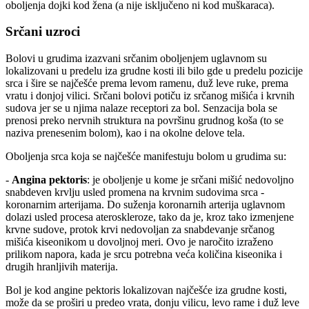
oboljenja dojki kod žena (a nije isključeno ni kod muškaraca).
Srčani uzroci
Bolovi u grudima izazvani srčanim oboljenjem uglavnom su
lokalizovani u predelu iza grudne kosti ili bilo gde u predelu pozicije
srca i šire se najčešće prema levom ramenu, duž leve ruke, prema
vratu i donjoj vilici. Srčani bolovi potiču iz srčanog mišića i krvnih
sudova jer se u njima nalaze receptori za bol. Senzacija bola se
prenosi preko nervnih struktura na površinu grudnog koša (to se
naziva prenesenim bolom), kao i na okolne delove tela.
Oboljenja srca koja se najčešće manifestuju bolom u grudima su:
-
Angina pektoris
: je oboljenje u kome je srčani mišić nedovoljno
snabdeven krvlju usled promena na krvnim sudovima srca -
koronarnim arterijama. Do suženja koronarnih arterija uglavnom
dolazi usled procesa ateroskleroze, tako da je, kroz tako izmenjene
krvne sudove, protok krvi nedovoljan za snabdevanje srčanog
mišića kiseonikom u dovoljnoj meri. Ovo je naročito izraženo
prilikom napora, kada je srcu potrebna veća količina kiseonika i
drugih hranljivih materija.
Bol je kod angine pektoris lokalizovan najčešće iza grudne kosti,
može da se proširi u predeo vrata, donju vilicu, levo rame i duž leve