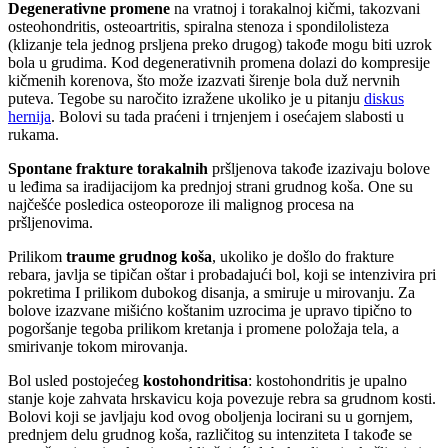
Degenerativne promene
na vratnoj i torakalnoj kičmi, takozvani
osteohondritis, osteoartritis, spiralna stenoza i spondilolisteza
(klizanje tela jednog prsljena preko drugog) takođe mogu biti uzrok
bola u grudima. Kod degenerativnih promena dolazi do kompresije
kičmenih korenova, što može izazvati širenje bola duž nervnih
puteva. Tegobe su naročito izražene ukoliko je u pitanju
diskus
hernija
. Bolovi su tada praćeni i trnjenjem i osećajem slabosti u
rukama.
Spontane frakture torakalnih
pršljenova takođe izazivaju bolove
u leđima sa iradijacijom ka prednjoj strani grudnog koša. One su
najčešće posledica osteoporoze ili malignog procesa na
pršljenovima.
Prilikom
traume grudnog koša
, ukoliko je došlo do frakture
rebara, javlja se tipičan oštar i probadajući bol, koji se intenzivira pri
pokretima I prilikom dubokog disanja, a smiruje u mirovanju. Za
bolove izazvane mišićno koštanim uzrocima je upravo tipično to
pogoršanje tegoba prilikom kretanja i promene položaja tela, a
smirivanje tokom mirovanja.
Bol usled postojećeg
kostohondritisa
: kostohondritis je upalno
stanje koje zahvata hrskavicu koja povezuje rebra sa grudnom kosti.
Bolovi koji se javljaju kod ovog oboljenja locirani su u gornjem,
prednjem delu grudnog koša, različitog su intenziteta I takođe se