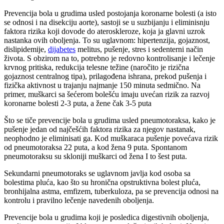
Prevencija bola u grudima usled postojanja koronarne bolesti (a isto
se odnosi i na disekciju aorte), sastoji se u suzbijanju i eliminisnju
faktora rizika koji dovode do ateroskleroze, koja ja glavni uzrok
nastanka ovih oboljenja. To su uglavnom: hipertenzija, gojaznost,
dislipidemije,
dijabetes
melitus, pušenje, stres i sedenterni način
života. S obzirom na to, potrebno je redovno kontrolisanje i lečenje
krvnog pritiska, redukcija telesne težine (naročito je rizična
gojaznost centralnog tipa), prilagođena ishrana, prekod pušenja i
fizička aktivnost u trajanju najmanje 150 minuta sedmično. Na
primer, muškarci sa šećerom bolešću imaju uvećan rizik za razvoj
koronarne bolesti 2-3 puta, a žene čak 3-5 puta
Što se tiče prevencije bola u grudima usled pneumotoraksa, kako je
pušenje jedan od najčešćih faktora rizika za njegov nastanak,
neophodno je eliminisati ga. Kod muškaraca pušenje povećava rizik
od pneumotoraksa 22 puta, a kod žena 9 puta. Spontanom
pneumotoraksu su skloniji muškarci od žena I to šest puta.
Sekundarni pneumotoraks se uglavnom javlja kod osoba sa
bolestima pluća, kao što su hronična opstruktivna bolest pluća,
bronhijalna astma, emfizem, tuberkuloza, pa se prevencija odnosi na
kontrolu i pravilno lečenje navedenih oboljenja.
Prevencije bola u grudima koji je posledica digestivnih oboljenja,