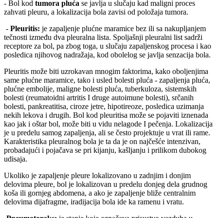
- Bol kod
tumora pluća
se javlja u slučaju kad maligni proces
zahvati pleuru, a lokalizacija bola zavisi od položaja tumora.
-
Pleuritis:
je zapaljenje plućne maramice bez ili sa nakupljanjem
tečnosti između dva pleuralna lista. Spoljašnji pleuralni list sadrži
receptore za bol, pa zbog toga, u slučaju zapaljenskog procesa i kao
posledica njihovog nadražaja, kod obolelog se javlja senzacija bola.
Pleuritis može biti uzrokavan mnogim faktorima, kako oboljenjima
same plućne maramice, tako i usled bolesti pluća - zapaljenja pluća,
plućne embolije, maligne bolesti pluća, tuberkuloza, sistemskih
bolesti (reumatoidni artritis I druge autoimune bolesti), srčanih
bolesti, pankreatitisa, ciroze jetre, hipotireoze, posledica uzimanja
nekih lekova i drugih. Bol kod pleuritisa može se pojaviti iznenada
kao jak i oštar bol, može biti u vidu nelagode I pečenja. Lokalizacija
je u predelu samog zapaljenja, ali se često projektuje u vrat ili rame.
Karakteristika pleuralnog bola je ta da je on najčešće intenzivan,
probadajući i pojačava se pri kijanju, kašljanju i prilikom dubokog
udisaja.
Ukoliko je zapaljenje pleure lokalizovano u zadnjim i donjim
delovima pleure, bol je lokalizovan u predelu donjeg dela grudnog
koša ili gornjeg abdomena, a ako je zapaljenje bliže centralnim
delovima dijafragme, iradijacija bola ide ka ramenu i vratu.