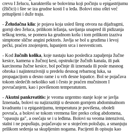
crevu I želucu, karakterišu se bolovima koji počinju u epigastrijumu
(žličici) i šire se iza grudne kosti I u leđa. Bolovi nisu oštri već
pritupljeni i duže traju.
-
Želudačna kila
: je pojava koja usled šireg otvora na dijafragmi,
gornji deo želuca, prilikom ležanja, savijanja unapred ili pidizanja
teškog tereta, se pomera ka grudnom košu i tom prilikom izaziva
simptome slične angini pektoris. Javlja se bol u grudima i levoj
pećki, praćen znojenjem, lupanjem srca i nesvesticom.
- Kod
žučnih kolika
, koje nastaju kao posledica zapaljenja žučne
kesice, kamena u žučnoj kesi, opstrukcije žučnih kanala, ili pak
karcinoma žučne kesice, bol počinje ili iznenada ili posle masnog
obroka i najintenzivniji u predelu desnog rebarnog luka, sa
propagacijom u desno rame i u vrh desne lopatice. Bol se pojačava
tokom sledećih nekoliko sati i često je praćen mučninom I
povraćanjem, kao i povišenom temperatutom.
-
Akutni pankreatitis:
je veoma urgentno stanje koje se javlja
Iznenada, bolovi su najizrazitiji u desnom gornjem abdominalnom
kvadrantu i u epigastrijumu, temperatura je povišena, oboleli
povraća, a bolovi se tokom vremena šire preko celog abdomena,
"opasuju ga", a osećaju se i u leđima. Bolovi su veoma intenzivni,
stalni i ne popuštaju, pojačavaju se u stojećem položaju, a smanjuju
prilikom sedenja sa skupljenim nogama. Pacijenti ih opisuju kao