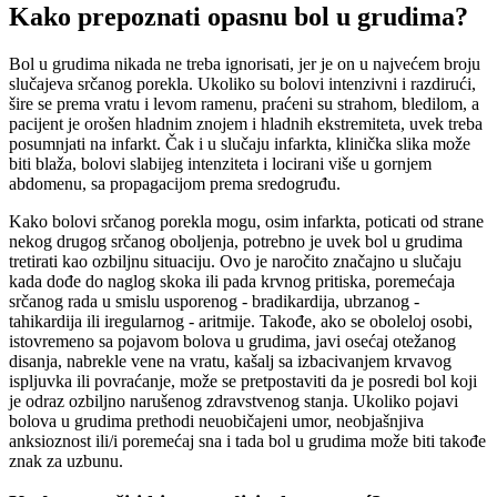
Kako prepoznati opasnu bol u grudima?
Bol u grudima nikada ne treba ignorisati, jer je on u najvećem broju
slučajeva srčanog porekla. Ukoliko su bolovi intenzivni i razdirući,
šire se prema vratu i levom ramenu, praćeni su strahom, bledilom, a
pacijent je orošen hladnim znojem i hladnih ekstremiteta, uvek treba
posumnjati na infarkt. Čak i u slučaju infarkta, klinička slika može
biti blaža, bolovi slabijeg intenziteta i locirani više u gornjem
abdomenu, sa propagacijom prema sredogruđu.
Kako bolovi srčanog porekla mogu, osim infarkta, poticati od strane
nekog drugog srčanog oboljenja, potrebno je uvek bol u grudima
tretirati kao ozbiljnu situaciju. Ovo je naročito značajno u slučaju
kada dođe do naglog skoka ili pada krvnog pritiska, poremećaja
srčanog rada u smislu usporenog - bradikardija, ubrzanog -
tahikardija ili iregularnog - aritmije. Takođe, ako se oboleloj osobi,
istovremeno sa pojavom bolova u grudima, javi osećaj otežanog
disanja, nabrekle vene na vratu, kašalj sa izbacivanjem krvavog
ispljuvka ili povraćanje, može se pretpostaviti da je posredi bol koji
je odraz ozbiljno narušenog zdravstvenog stanja. Ukoliko pojavi
bolova u grudima prethodi neuobičajeni umor, neobjašnjiva
anksioznost ili/i poremećaj sna i tada bol u grudima može biti takođe
znak za uzbunu.