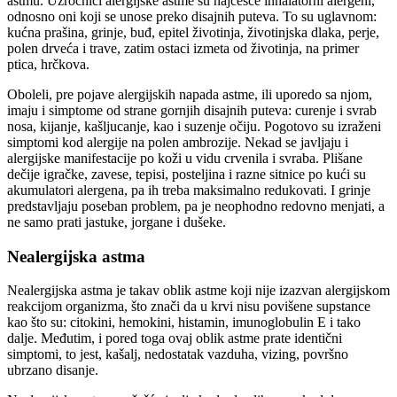
astmu. Uzročnici alergijske astme su najčešće inhalatorni alergeni,
odnosno oni koji se unose preko disajnih puteva. To su uglavnom:
kućna prašina, grinje, buđ, epitel životinja, životinjska dlaka, perje,
polen drveća i trave, zatim ostaci izmeta od životinja, na primer
ptica, hrčkova.
Oboleli, pre pojave alergijskih napada astme, ili uporedo sa njom,
imaju i simptome od strane gornjih disajnih puteva: curenje i svrab
nosa, kijanje, kašljucanje, kao i suzenje očiju. Pogotovo su izraženi
simptomi kod alergije na polen ambrozije. Nekad se javljaju i
alergijske manifestacije po koži u vidu crvenila i svraba. Plišane
dečije igračke, zavese, tepisi, posteljina i razne sitnice po kući su
akumulatori alergena, pa ih treba maksimalno redukovati. I grinje
predstavljaju poseban problem, pa je neophodno redovno menjati, a
ne samo prati jastuke, jorgane i dušeke.
Nealergijska astma
Nealergijska astma je takav oblik astme koji nije izazvan alergijskom
reakcijom organizma, što znači da u krvi nisu povišene supstance
kao što su: citokini, hemokini, histamin, imunoglobulin E i tako
dalje. Međutim, i pored toga ovaj oblik astme prate identični
simptomi, to jest, kašalj, nedostatak vazduha, vizing, površno
ubrzano disanje.