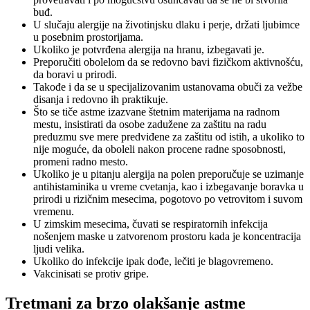
buđ.
U slučaju alergije na životinjsku dlaku i perje, držati ljubimce
u posebnim prostorijama.
Ukoliko je potvrđena alergija na hranu, izbegavati je.
Preporučiti obolelom da se redovno bavi fizičkom aktivnošću,
da boravi u prirodi.
Takođe i da se u specijalizovanim ustanovama obuči za vežbe
disanja i redovno ih praktikuje.
Što se tiče astme izazvane štetnim materijama na radnom
mestu, insistirati da osobe zadužene za zaštitu na radu
preduzmu sve mere predviđene za zaštitu od istih, a ukoliko to
nije moguće, da oboleli nakon procene radne sposobnosti,
promeni radno mesto.
Ukoliko je u pitanju alergija na polen preporučuje se uzimanje
antihistaminika u vreme cvetanja, kao i izbegavanje boravka u
prirodi u rizičnim mesecima, pogotovo po vetrovitom i suvom
vremenu.
U zimskim mesecima, čuvati se respiratornih infekcija
nošenjem maske u zatvorenom prostoru kada je koncentracija
ljudi velika.
Ukoliko do infekcije ipak dođe, lečiti je blagovremeno.
Vakcinisati se protiv gripe.
Tretmani za brzo olakšanje astme