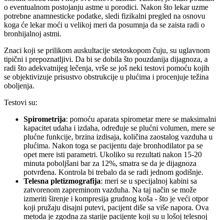
o eventualnom postojanju astme u porodici. Nakon što lekar uzme
potrebne anamnesticke podatke, sledi fizikalni pregled na osnovu
koga će lekar moći u velikoj meri da posumnja da se zaista radi o
bronhijalnoj astmi.
Znaci koji se prilikom auskultacije stetoskopom čuju, su uglavnom
tipični i prepoznatljivi. Da bi se dobila što pouzdanija dijagnoza, a
radi što adekvatnijeg lečenja, vrše se još neki testovi pomoću kojih
se objektivizuje prisustvo obstrukcije u plućima i procenjuje težina
oboljenja.
Testovi su:
Spirometrija
: pomoću aparata spirometar mere se maksimalni
kapacitet udaha i izdaha, određuje se plućni volumen, mere se
plućne funkcije, brzina izdisaja, količina zaostalog vazduha u
plućima. Nakon toga se pacijentu daje bronhodilator pa se
opet mere isti parametri. Ukoliko su rezultati nakon 15-20
minuta poboljšani bar za 12%, smatra se da je dijagnoza
potvrđena. Kontrola bi trebalo da se radi jednom godišnje.
Telesna pletizmografija
: meri se u specijalnoj kabini sa
zatvorenom zapreminom vazduha. Na taj način se može
izmeriti širenje i kompresija grudnog koša - što je veći otpor
koji pružaju disajni putevi, pacijent diše sa više napora. Ova
metoda je zgodna za starije pacijente koji su u lošoj telesnoj