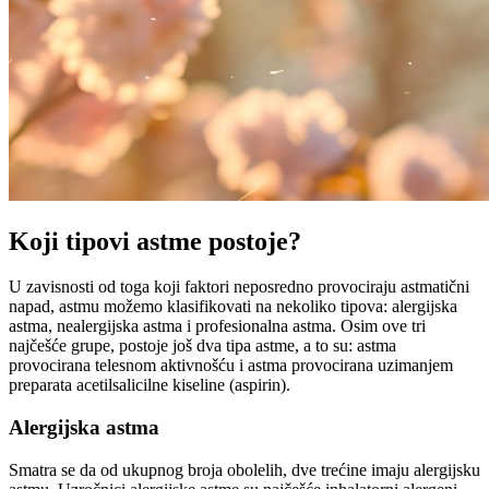
Koji tipovi astme postoje?
U zavisnosti od toga koji faktori neposredno provociraju astmatični
napad, astmu možemo klasifikovati na nekoliko tipova: alergijska
astma, nealergijska astma i profesionalna astma. Osim ove tri
najčešće grupe, postoje još dva tipa astme, a to su: astma
provocirana telesnom aktivnošću i astma provocirana uzimanjem
preparata acetilsalicilne kiseline (aspirin).
Alergijska astma
Smatra se da od ukupnog broja obolelih, dve trećine imaju alergijsku