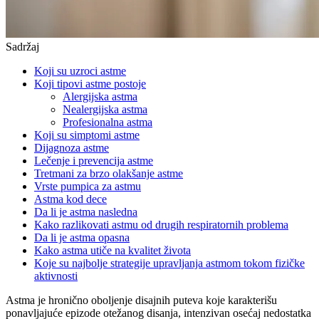
Sadržaj
Koji su uzroci astme
Koji tipovi astme postoje
Alergijska astma
Nealergijska astma
Profesionalna astma
Koji su simptomi astme
Dijagnoza astme
Lečenje i prevencija astme
Tretmani za brzo olakšanje astme
Vrste pumpica za astmu
Astma kod dece
Da li je astma nasledna
Kako razlikovati astmu od drugih respiratornih problema
Da li je astma opasna
Kako astma utiče na kvalitet života
Koje su najbolje strategije upravljanja astmom tokom fizičke
aktivnosti
Astma je hronično oboljenje disajnih puteva koje karakterišu
ponavljajuće epizode otežanog disanja, intenzivan osećaj nedostatka