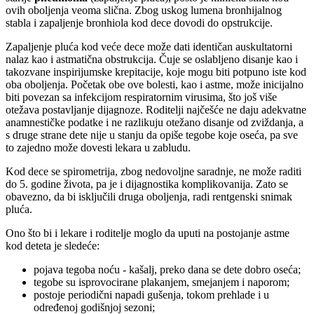
ovih oboljenja veoma slična. Zbog uskog lumena bronhijalnog
stabla i zapaljenje bronhiola kod dece dovodi do opstrukcije.
Zapaljenje pluća kod veće dece može dati identičan auskultatorni
nalaz kao i astmatična obstrukcija. Čuje se oslabljeno disanje kao i
takozvane inspirijumske krepitacije, koje mogu biti potpuno iste kod
oba oboljenja. Početak obe ove bolesti, kao i astme, može inicijalno
biti povezan sa infekcijom respiratornim virusima, što još više
otežava postavljanje dijagnoze. Roditelji najčešće ne daju adekvatne
anamnestičke podatke i ne razlikuju otežano disanje od zviždanja, a
s druge strane dete nije u stanju da opiše tegobe koje oseća, pa sve
to zajedno može dovesti lekara u zabludu.
Kod dece se spirometrija, zbog nedovoljne saradnje, ne može raditi
do 5. godine života, pa je i dijagnostika komplikovanija. Zato se
obavezno, da bi isključili druga oboljenja, radi rentgenski snimak
pluća.
Ono što bi i lekare i roditelje moglo da uputi na postojanje astme
kod deteta je sledeće:
pojava tegoba noću - kašalj, preko dana se dete dobro oseća;
tegobe su isprovocirane plakanjem, smejanjem i naporom;
postoje periodični napadi gušenja, tokom prehlade i u
određenoj godišnjoj sezoni;