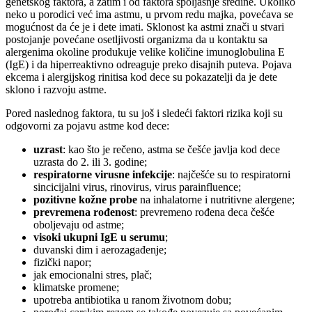
genetskog faktora, a zatim i od faktora spoljašnje sredine. Ukoliko
neko u porodici već ima astmu, u prvom redu majka, povećava se
mogućnost da će je i dete imati. Sklonost ka astmi znači u stvari
postojanje povećane osetljivosti organizma da u kontaktu sa
alergenima okoline produkuje velike količine imunoglobulina E
(IgE) i da hiperreaktivno odreaguje preko disajnih puteva. Pojava
ekcema i alergijskog rinitisa kod dece su pokazatelji da je dete
sklono i razvoju astme.
Pored naslednog faktora, tu su još i sledeći faktori rizika koji su
odgovorni za pojavu astme kod dece:
uzrast
: kao što je rečeno, astma se češće javlja kod dece
uzrasta do 2. ili 3. godine;
respiratorne virusne infekcije
: najčešće su to respiratorni
sincicijalni virus, rinovirus, virus parainfluence;
pozitivne kožne probe
na inhalatorne i nutritivne alergene;
prevremena rođenost
: prevremeno rođena deca češće
oboljevaju od astme;
visoki ukupni IgE u serumu
;
duvanski dim i aerozagađenje;
fizički napor;
jak emocionalni stres, plač;
klimatske promene;
upotreba antibiotika u ranom životnom dobu;