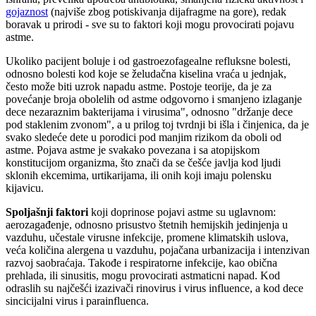
gojaznost
(najviše zbog potiskivanja dijafragme na gore), redak
boravak u prirodi - sve su to faktori koji mogu provocirati pojavu
astme.
Ukoliko pacijent boluje i od gastroezofagealne refluksne bolesti,
odnosno bolesti kod koje se želudačna kiselina vraća u jednjak,
često može biti uzrok napadu astme. Postoje teorije, da je za
povećanje broja obolelih od astme odgovorno i smanjeno izlaganje
dece nezaraznim bakterijama i virusima", odnosno "držanje dece
pod staklenim zvonom", a u prilog toj tvrdnji bi išla i činjenica, da je
svako sledeće dete u porodici pod manjim rizikom da oboli od
astme. Pojava astme je svakako povezana i sa atopijskom
konstitucijom organizma, što znači da se češće javlja kod ljudi
sklonih ekcemima, urtikarijama, ili onih koji imaju polensku
kijavicu.
Spoljašnji faktori
koji doprinose pojavi astme su uglavnom:
aerozagađenje, odnosno prisustvo štetnih hemijskih jedinjenja u
vazduhu, učestale virusne infekcije, promene klimatskih uslova,
veća količina alergena u vazduhu, pojačana urbanizacija i intenzivan
razvoj saobraćaja. Takođe i respiratorne infekcije, kao obična
prehlada, ili sinusitis, mogu provocirati astmaticni napad. Kod
odraslih su najčešći izazivači rinovirus i virus influence, a kod dece
sincicijalni virus i parainfluenca.