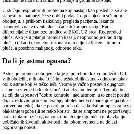
vazduha ne mora biti izrazit, a pištanje u grudima izostaje.
U slučaju respiratornih problema koji nastaju kao posledica srčane
slabosti, u anamnezi će se dobiti podatak o postojećem srčanom
oboljenju, a prilikom fizikalnog pregleda pacijenta, lekar će
ustanoviti znake eventualne srčane dekompenzacije. Radi
diferencijalne dijagnoze uradiće se EKG, UZ srca, Rtg pregled
pluća. Ako je u pitanju hroničan kašalj, neophodno je uraditi rtg
pluća, ct, kao i magnetnu rezonancu, u cilju isključenja tumora
pluća, a posebno malignog, odnosno raka.
Da li je astma opasna?
Astma je hronično oboljenje koje je potrebno doživotno lečiti. Od
svih obolelih, njih oko 10% ima težak oblik astme - odnosno takav
oblik astme koji se teško leči. Veoma je važno postaviti dijagnozu
astme na vreme i odmah započeti adekvatnu terapiju. Terapija ima
za cilj da uspostavi "dobru kontrolu" nad astmom, a to znači postići
da, uz redovnu primenu terapije, oboleli nema napade gušenja (ili su
bar veoma retki), da ne postoji potreba da se koristi pumpica za brzo
olakšanje tegoba (ili se retko koristi), da se simptomi ne pogoršavaju
noću i tokom fizičkog napora, oboleli nije ograničen u obavljanju
uobičajenih životnih aktivnosti i da tokom vremena ne dolazi
pogoršanja bolesti.