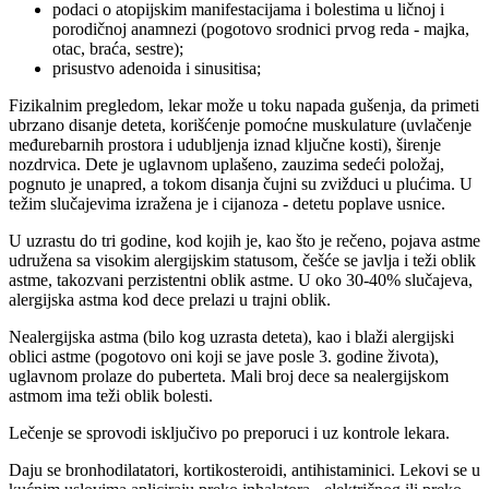
podaci o atopijskim manifestacijama i bolestima u ličnoj i
porodičnoj anamnezi (pogotovo srodnici prvog reda - majka,
otac, braća, sestre);
prisustvo adenoida i sinusitisa;
Fizikalnim pregledom, lekar može u toku napada gušenja, da primeti
ubrzano disanje deteta, korišćenje pomoćne muskulature (uvlačenje
međurebarnih prostora i udubljenja iznad ključne kosti), širenje
nozdrvica. Dete je uglavnom uplašeno, zauzima sedeći položaj,
pognuto je unapred, a tokom disanja čujni su zvižduci u plućima. U
težim slučajevima izražena je i cijanoza - detetu poplave usnice.
U uzrastu do tri godine, kod kojih je, kao što je rečeno, pojava astme
udružena sa visokim alergijskim statusom, češće se javlja i teži oblik
astme, takozvani perzistentni oblik astme. U oko 30-40% slučajeva,
alergijska astma kod dece prelazi u trajni oblik.
Nealergijska astma (bilo kog uzrasta deteta), kao i blaži alergijski
oblici astme (pogotovo oni koji se jave posle 3. godine života),
uglavnom prolaze do puberteta. Mali broj dece sa nealergijskom
astmom ima teži oblik bolesti.
Lečenje se sprovodi isključivo po preporuci i uz kontrole lekara.
Daju se bronhodilatatori, kortikosteroidi, antihistaminici. Lekovi se u