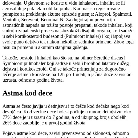
delovanja. Uglavnom se koriste u vidu inhalatora, inhalira se ili
aerosol ili je pak lek u obliku praha. Kod nas su registrovane
pumpice za prekidanje akutne epizode gusenja: Aloprol, Spalmotil,
Ventolin, Serevent, Berodual N. Za dugotrajnu prevenciju
astmatičnih napada na tržištu postoje preparati, takođe inhaleri, koji
smiruju zapaljenski proces na sluzokoži disajnih organa, koji sadrže
u sebi kortikosteroid budesonid (Pulmicort inhaler) i koji ispoljava
svoje puno dejstvo tek nakon nekoliko sedmica primene. Zbog toga
nisu za primenu u akutnim stanjima gušenja.
Takođe, postoje i inhaleri kao što su, na ptimer Seretide discus i
Symbicort pulmohaler koji sadrže u sebi i bronhodilatatore dužeg
dejstva i kortikosteroid. Oni se takođe primenjuju za dugoročno
lečenje astme i koriste se na 12h po 1 udah, a jačina doze zavisi od
uzrasta, odnosno godina života.
Astma kod dece
Astma se često javlja u detinjstvu i to češće kod dečaka nego kod
devojčica. Kod većine dece bolest počinje u ranom detinjstvu, oko
77% dece je u uzrastu do 7 godina, a od ukupnog broja obolelih
26% dece zadobije je u prvoj godini života.
Pojava astme kod dece, zavisi prvenstveno od sklonosti, odnosno