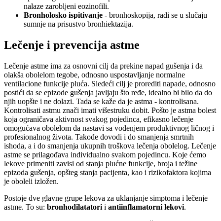
nalaze zarobljeni eozinofili.
Bronholosko ispitivanje
- bronhoskopija, radi se u slučaju
sumnje na prisustvo bronhiektazija.
Lečenje i prevencija astme
Lečenje astme ima za osnovni cilj da prekine napad gušenja i da
olakša obolelom tegobe, odnosno uspostavljanje normalne
ventilacione funkcije pluća. Sledeći cilj je prorediti napade, odnosno
postići da se epizode gušenja javljaju što ređe, idealno bi bilo da do
njih uopšte i ne dolazi. Tada se kaže da je astma - kontrolisana.
Kontrolisati astmu znači imati višestruku dobit. Pošto je astma bolest
koja ograničava aktivnost svakog pojedinca, efikasno lečenje
omogućava obolelom da nastavi sa vođenjem produktivnog ličnog i
profesionalnog života. Takođe dovodi i do smanjenja smrtnih
ishoda, a i do smanjenja ukupnih troškova lečenja obolelog. Lečenje
astme se prilagođava individualno svakom pojedincu. Koje ćemo
lekove primeniti zavisi od stanja plućne funkcije, broja i težine
epizoda gušenja, opšteg stanja pacijenta, kao i rizikofaktora kojima
je oboleli izložen.
Postoje dve glavne grupe lekova za uklanjanje simptoma i lečenje
astme. To su:
bronhodilatatori
i
antiinflamatorni lekovi
.