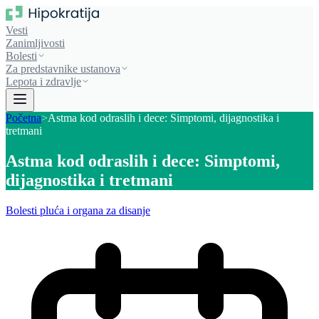
Vesti
Zanimljivosti
Bolesti
Za predstavnike ustanova
Lepota i zdravlje
Početna
>
Astma kod odraslih i dece: Simptomi, dijagnostika i
tretmani
Astma kod odraslih i dece: Simptomi,
dijagnostika i tretmani
Bolesti pluća i organa za disanje