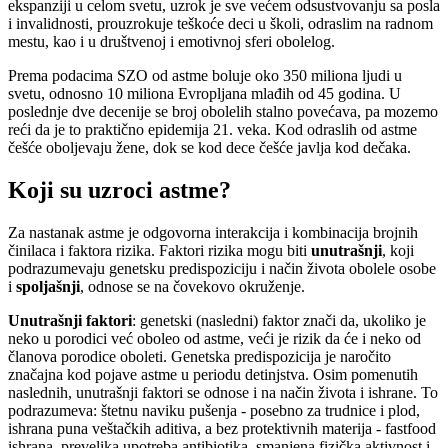
ekspanziji u celom svetu, uzrok je sve većem odsustvovanju sa posla
i invalidnosti, prouzrokuje teškoće deci u školi, odraslim na radnom
mestu, kao i u društvenoj i emotivnoj sferi obolelog.
Prema podacima SZO od astme boluje oko 350 miliona ljudi u
svetu, odnosno 10 miliona Evropljana mlađih od 45 godina. U
poslednje dve decenije se broj obolelih stalno povećava, pa mozemo
reći da je to praktično epidemija 21. veka. Kod odraslih od astme
češće oboljevaju žene, dok se kod dece češće javlja kod dečaka.
Koji su uzroci astme?
Za nastanak astme je odgovorna interakcija i kombinacija brojnih
činilaca i faktora rizika. Faktori rizika mogu biti
unutrašnji
, koji
podrazumevaju genetsku predispoziciju i način života obolele osobe
i
spoljašnji
, odnose se na čovekovo okruženje.
Unutrašnji faktori
: genetski (nasledni) faktor znači da, ukoliko je
neko u porodici već oboleo od astme, veći je rizik da će i neko od
članova porodice oboleti. Genetska predispozicija je naročito
značajna kod pojave astme u periodu detinjstva. Osim pomenutih
naslednih, unutrašnji faktori se odnose i na način života i ishrane. To
podrazumeva: štetnu naviku pušenja - posebno za trudnice i plod,
ishrana puna veštačkih aditiva, a bez protektivnih materija - fastfood
ishrana, prevelika upotreba antibiotika, smanjena fizička aktivnost i