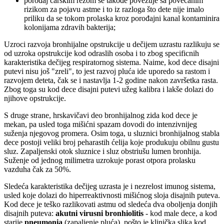
porođaj carskim rezom se takođe povezuje sa povećanim
rizikom za pojavu astme i to iz razloga što dete nije imalo
priliku da se tokom prolaska kroz porođajni kanal kontaminira
kolonijama zdravih bakterija;
Uzroci razvoja bronhijalne opstrukcije u dečijem uzrastu razlikuju se
od uzroka opstrukcije kod odraslih osoba i to zbog specificnih
karakteristika dečijeg respiratornog sistema. Naime, kod dece disajni
putevi nisu još "zreli", to jest razvoj pluća ide uporedo sa rastom i
razvojem deteta, čak se i nastavlja 1-2 godine nakon završetka rasta.
Zbog toga su kod dece disajni putevi užeg kalibra i lakše dolazi do
njihove opstrukcije.
S druge strane, hrskavičavi deo bronhijalnog zida kod dece je
mekan, pa usled toga mišićni spazam dovodi do intenzivnijeg
suženja njegovog promera. Osim toga, u sluznici bronhijalnog stabla
dece postoji veliki broj peharastih ćelija koje produkuju obilnu gustu
sluz. Zapaljenski otok sluznice i sluz obstriušu lumen bronhija.
Suženje od jednog milimetra uzrokuje porast otpora prolasku
vazduha čak za 50%.
Sledeća karakteristika dečijeg uzrasta je i nezrelost imunog sistema,
usled koje dolazi do hiperreaktivnosti mišićnog sloja disajnih puteva.
Kod dece je teško razlikovati astmu od sledeća dva oboljenja donjih
disajnih puteva:
akutni virusni bronhiolitis
- kod male dece, a kod
starije
pneumonia
(zapaljenje pluća), pošto je klinička slika kod