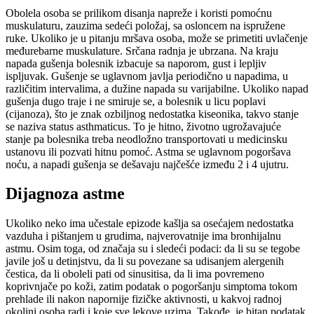
Obolela osoba se prilikom disanja napreže i koristi pomoćnu
muskulaturu, zauzima sedeći položaj, sa osloncem na ispružene
ruke. Ukoliko je u pitanju mršava osoba, može se primetiti uvlačenje
međurebarne muskulature. Srčana radnja je ubrzana. Na kraju
napada gušenja bolesnik izbacuje sa naporom, gust i lepljiv
ispljuvak. Gušenje se uglavnom javlja periodično u napadima, u
različitim intervalima, a dužine napada su varijabilne. Ukoliko napad
gušenja dugo traje i ne smiruje se, a bolesnik u licu poplavi
(cijanoza), što je znak ozbiljnog nedostatka kiseonika, takvo stanje
se naziva status asthmaticus. To je hitno, životno ugrožavajuće
stanje pa bolesnika treba neodložno transportovati u medicinsku
ustanovu ili pozvati hitnu pomoć. Astma se uglavnom pogoršava
noću, a napadi gušenja se dešavaju najčešće između 2 i 4 ujutru.
Dijagnoza astme
Ukoliko neko ima učestale epizode kašlja sa osećajem nedostatka
vazduha i pištanjem u grudima, najverovatnije ima bronhijalnu
astmu. Osim toga, od značaja su i sledeći podaci: da li su se tegobe
javile još u detinjstvu, da li su povezane sa udisanjem alergenih
čestica, da li oboleli pati od sinusitisa, da li ima povremeno
koprivnjače po koži, zatim podatak o pogoršanju simptoma tokom
prehlade ili nakon napornije fizičke aktivnosti, u kakvoj radnoj
okolini osoba radi i koje sve lekove uzima. Takođe, je bitan podatak