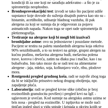
kondiciji ili za one koji ne sarađuju adekvatno - a što je za
spirometriju neophodno.
Bronhoprovokacijski test
: izvodi se tako što pacijent udiše
supstance koje dovode do suženja disajnih puteva kao sto su -
histamin, acetilholin, udisanje hladnog vazduha, ili pak
alergena za koji se sumnja da je odgovoran za pojavu
astmaticnih napada. Nakon toga se opet rade spirometrija ili
pletizmografija.
Testiranje na alergene koji bi mogli biti izazivači
bronhijalne astme
: ovo su jednostavne i pouzdane metode.
Pacijent se testira na paletu standardnih alergena koja otkriva
90% senzibilisanih, a to su testovi na grinje, grupni alergen na
kućnu prašinu, mešavina alergena buđi, mešavina polena
trave, korova i drveća, zatim na dlaku psa i mačke, kao i na
bubašvabu. Isto tako moze da se radi test na alimentarne
alergene - jaja, mleko, soja, koštunjavo voće, ribu, plodove
mora.
Rentgenski pregled grudnog koša
, radi se najviše zbog toga
da bi se isključilo prisustvo nekog drugog oboljenja, npr.
zapaljenje pluća.
Laboratorija
: radi se pregled krvne slike (obično je broj
eozinofilnih granulocita povišen) i pregled krvi na IgE -
uglavnom je uvećan. Kod sumnje na alergisku astmu uzima se
bris nosa - pregled na eozinofile. U ispljuvku se može naći
tipičan izgled sluzi u vidu spirale i kristala u okviru kojih se