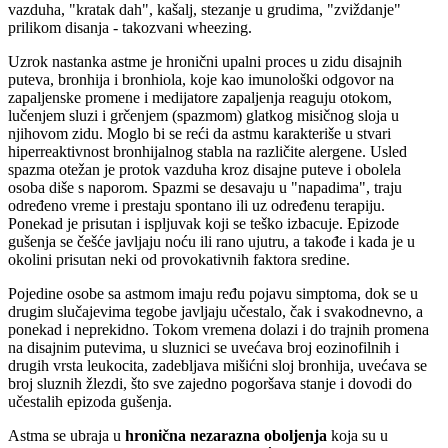
vazduha, "kratak dah", kašalj, stezanje u grudima, "zviždanje"
prilikom disanja - takozvani wheezing.
Uzrok nastanka astme je hronični upalni proces u zidu disajnih
puteva, bronhija i bronhiola, koje kao imunološki odgovor na
zapaljenske promene i medijatore zapaljenja reaguju otokom,
lučenjem sluzi i grčenjem (spazmom) glatkog misičnog sloja u
njihovom zidu. Moglo bi se reći da astmu karakteriše u stvari
hiperreaktivnost bronhijalnog stabla na različite alergene. Usled
spazma otežan je protok vazduha kroz disajne puteve i obolela
osoba diše s naporom. Spazmi se desavaju u "napadima", traju
određeno vreme i prestaju spontano ili uz određenu terapiju.
Ponekad je prisutan i ispljuvak koji se teško izbacuje. Epizode
gušenja se češće javljaju noću ili rano ujutru, a takođe i kada je u
okolini prisutan neki od provokativnih faktora sredine.
Pojedine osobe sa astmom imaju ređu pojavu simptoma, dok se u
drugim slučajevima tegobe javljaju učestalo, čak i svakodnevno, a
ponekad i neprekidno. Tokom vremena dolazi i do trajnih promena
na disajnim putevima, u sluznici se uvećava broj eozinofilnih i
drugih vrsta leukocita, zadebljava mišićni sloj bronhija, uvećava se
broj sluznih žlezdi, što sve zajedno pogoršava stanje i dovodi do
učestalih epizoda gušenja.
Astma se ubraja u
hronična nezarazna oboljenja
koja su u