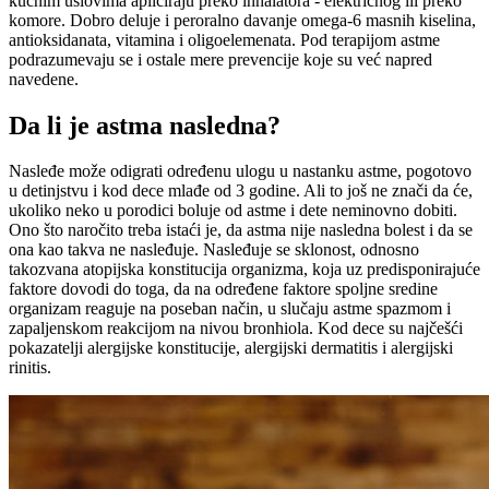
kućnim uslovima apliciraju preko inhalatora - električnog ili preko
komore. Dobro deluje i peroralno davanje omega-6 masnih kiselina,
antioksidanata, vitamina i oligoelemenata. Pod terapijom astme
podrazumevaju se i ostale mere prevencije koje su već napred
navedene.
Da li je astma nasledna?
Nasleđe može odigrati određenu ulogu u nastanku astme, pogotovo
u detinjstvu i kod dece mlađe od 3 godine. Ali to još ne znači da će,
ukoliko neko u porodici boluje od astme i dete neminovno dobiti.
Ono što naročito treba istaći je, da astma nije nasledna bolest i da se
ona kao takva ne nasleđuje. Nasleđuje se sklonost, odnosno
takozvana atopijska konstitucija organizma, koja uz predisponirajuće
faktore dovodi do toga, da na određene faktore spoljne sredine
organizam reaguje na poseban način, u slučaju astme spazmom i
zapaljenskom reakcijom na nivou bronhiola. Kod dece su najčešći
pokazatelji alergijske konstitucije, alergijski dermatitis i alergijski
rinitis.