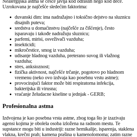
Nealergijska astma se češće javlja kod odraslih nego kod dece.
Uzrokovana je najčešće sledećim faktorima:
duvanski dim: ima nadražajno i toksično dejstvo na sluznicu
disajnih puteva;
sredstva u domaćinstvu (najčešće za čišćenje), često
isparavaju i takođe nadražuju sluznicu;
parfemi, mirisi, osveživači vazduha;
insekticidi;
mikročestice, smog iz vazduha;
udisanje hladnog vazduha, preterano suvog ili vlažnog
vazduha;
stres, anksioznost;
fizička aktivnost, najčešće trčanje, pogotovo po hladnom
vremenu (neko ovo izdvaja kao posebnu vrstu astme);
provocirajući faktor može biti respiratorna infekcija,
bakterijska ili virusna;
vraćanje želudacne kiseline u jednjak - GERB;
Profesionalna astma
Izdvojena je kao posebna vrsta astme, zbog toga što je izazivaju
agensi kojima je obolela osoba izložena na radnom mestu. Te
supstance mogu biti u industriji: razne hemikalije, isparenja, staklena
vlakna, krečni prah; kamena prašina u kamenolomoma; zatim razne