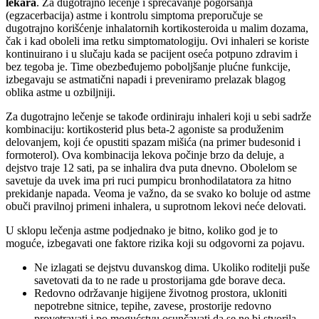
lekara
. Za dugotrajno lečenje i sprečavanje pogoršanja
(egzacerbacija) astme i kontrolu simptoma preporučuje se
dugotrajno korišćenje inhalatornih kortikosteroida u malim dozama,
čak i kad oboleli ima retku simptomatologiju. Ovi inhaleri se koriste
kontinuirano i u slučaju kada se pacijent oseća potpuno zdravim i
bez tegoba je. Time obezbeđujemo poboljšanje plućne funkcije,
izbegavaju se astmatični napadi i preveniramo prelazak blagog
oblika astme u ozbiljniji.
Za dugotrajno lečenje se takođe ordiniraju inhaleri koji u sebi sadrže
kombinaciju: kortikosterid plus beta-2 agoniste sa produženim
delovanjem, koji će opustiti spazam mišića (na primer budesonid i
formoterol). Ova kombinacija lekova počinje brzo da deluje, a
dejstvo traje 12 sati, pa se inhalira dva puta dnevno. Obolelom se
savetuje da uvek ima pri ruci pumpicu bronhodilatatora za hitno
prekidanje napada. Veoma je važno, da se svako ko boluje od astme
obuči pravilnoj primeni inhalera, u suprotnom lekovi neće delovati.
U sklopu lečenja astme podjednako je bitno, koliko god je to
moguće, izbegavati one faktore rizika koji su odgovorni za pojavu.
Ne izlagati se dejstvu duvanskog dima. Ukoliko roditelji puše
savetovati da to ne rade u prostorijama gde borave deca.
Redovno održavanje higijene životnog prostora, ukloniti
nepotrebne sitnice, tepihe, zavese, prostorije redovno
provetravati i po mogućstvu osunčavati da se ne bi stvorila