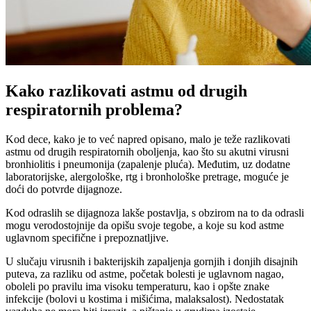
Kako razlikovati astmu od drugih
respiratornih problema?
Kod dece, kako je to već napred opisano, malo je teže razlikovati
astmu od drugih respiratornih oboljenja, kao što su akutni virusni
bronhiolitis i pneumonija (zapalenje pluća). Međutim, uz dodatne
laboratorijske, alergološke, rtg i bronhološke pretrage, moguće je
doći do potvrde dijagnoze.
Kod odraslih se dijagnoza lakše postavlja, s obzirom na to da odrasli
mogu verodostojnije da opišu svoje tegobe, a koje su kod astme
uglavnom specifične i prepoznatljive.
U slučaju virusnih i bakterijskih zapaljenja gornjih i donjih disajnih
puteva, za razliku od astme, početak bolesti je uglavnom nagao,
oboleli po pravilu ima visoku temperaturu, kao i opšte znake
infekcije (bolovi u kostima i mišićima, malaksalost). Nedostatak