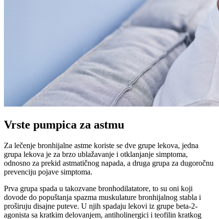
Vrste pumpica za astmu
Za lečenje bronhijalne astme koriste se dve grupe lekova, jedna
grupa lekova je za brzo ublažavanje i otklanjanje simptoma,
odnosno za prekid astmatičnog napada, a druga grupa za dugoročnu
prevenciju pojave simptoma.
Prva grupa spada u takozvane bronhodilatatore, to su oni koji
dovode do popuštanja spazma muskulature bronhijalnog stabla i
proširuju disajne puteve. U njih spadaju lekovi iz grupe beta-2-
agonista sa kratkim delovanjem, antiholinergici i teofilin kratkog