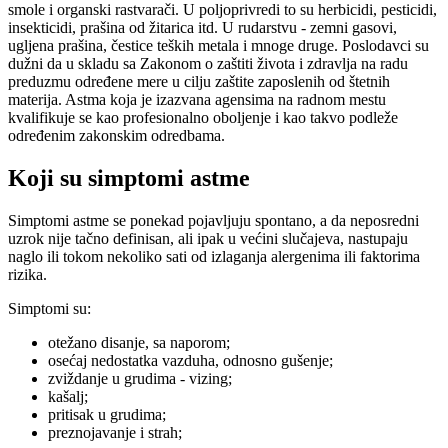
smole i organski rastvarači. U poljoprivredi to su herbicidi, pesticidi,
insekticidi, prašina od žitarica itd. U rudarstvu - zemni gasovi,
ugljena prašina, čestice teških metala i mnoge druge. Poslodavci su
dužni da u skladu sa Zakonom o zaštiti života i zdravlja na radu
preduzmu određene mere u cilju zaštite zaposlenih od štetnih
materija. Astma koja je izazvana agensima na radnom mestu
kvalifikuje se kao profesionalno oboljenje i kao takvo podleže
određenim zakonskim odredbama.
Koji su simptomi astme
Simptomi astme se ponekad pojavljuju spontano, a da neposredni
uzrok nije tačno definisan, ali ipak u većini slučajeva, nastupaju
naglo ili tokom nekoliko sati od izlaganja alergenima ili faktorima
rizika.
Simptomi su:
otežano disanje, sa naporom;
osećaj nedostatka vazduha, odnosno gušenje;
zviždanje u grudima - vizing;
kašalj;
pritisak u grudima;
preznojavanje i strah;