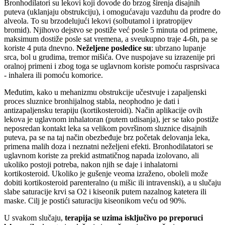
Bronhodilatori su lekovi koji dovode do brzog širenja disajnih
puteva (uklanjaju obstrukciju), i omogućavaju vazduhu da prodre do
alveola. To su brzodelujući lekovi (solbutamol i ipratropijev
bromid). Njihovo dejstvo se postiže već posle 5 minuta od primene,
maksimum dostiže posle sat vremena, a sveukupno traje 4-6h, pa se
koriste 4 puta dnevno.
Neželjene posledice su
: ubrzano lupanje
srca, bol u grudima, tremor mišića. Ove nuspojave su izrazenije pri
oralnoj primeni i zbog toga se uglavnom koriste pomoću rasprsivaca
- inhalera ili pomoću komorice.
Međutim, kako u mehanizmu obstrukcije učestvuje i zapaljenski
proces sluznice bronhijalnog stabla, neophodno je dati i
antizapaljensku terapiju (kortikosteroidi). Način aplikacije ovih
lekova je uglavnom inhalatoran (putem udisanja), jer se tako postiže
neposredan kontakt leka sa velikom površinom sluznice disajnih
puteva, pa se na taj način obezbeđuje brz početak delovanja leka,
primena malih doza i neznatni neželjeni efekti. Bronhodilatatori se
uglavnom koriste za prekid astmatičnog napada izolovano, ali
ukoliko postoji potreba, nakon njih se daje i inhalatorni
kortikosteroid. Ukoliko je gušenje veoma izraženo, oboleli može
dobiti kortikosteroid parenteralno (u mišic ili intravenski), a u slučaju
slabe saturacije krvi sa O2 i kiseonik putem nazalnog katetera ili
maske. Cilj je postići saturaciju kiseonikom veću od 90%.
U svakom slučaju,
terapija se uzima isključivo po preporuci