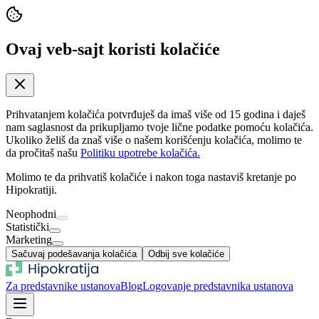
Ovaj veb-sajt koristi kolačiće
Prihvatanjem kolačića potvrđuješ da imaš više od 15 godina i daješ
nam saglasnost da prikupljamo tvoje lične podatke pomoću kolačića.
Ukoliko želiš da znaš više o našem korišćenju kolačića, molimo te
da pročitaš našu
Politiku upotrebe kolačića.
Molimo te da prihvatiš kolačiće i nakon toga nastaviš kretanje po
Hipokratiji.
Neophodni
Statistički
Marketing
Sačuvaj podešavanja kolačića
Odbij sve kolačiće
Za predstavnike ustanova
Blog
Logovanje predstavnika ustanova