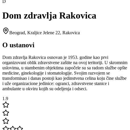
D
Dom zdravlja Rakovica
Beograd
,
Kraljice Jelene 22, Rakovica
O ustanovi
Dom zdravlja Rakovica osnovan je 1953. godine kao prvi
organizovani oblik zdravstvene zaštite na ovoj teritoriji. U skromnim
uslovima, u stambenim objektima započele su sa radom službe opšte
medicine, ginekologije i stomatologije. Svojim razvojem se
transformisao i danas postoji kao jedinstvena celina koju čine službe
i uže organizacione jedinice: ogranci, zdravstvene stanice i
ambulante u okviru kojih su odeljenja i odseci.
1.9