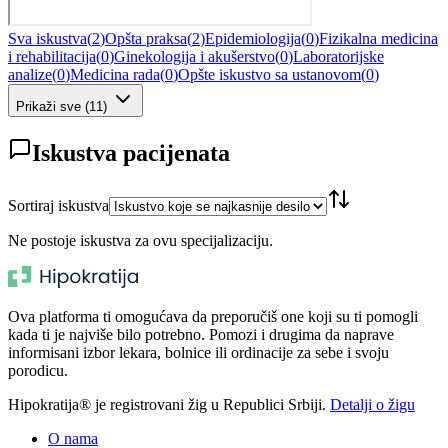
Sva iskustva
(
2
)
Opšta praksa
(
2
)
Epidemiologija
(
0
)
Fizikalna medicina
i rehabilitacija
(
0
)
Ginekologija i akušerstvo
(
0
)
Laboratorijske
analize
(
0
)
Medicina rada
(
0
)
Opšte iskustvo sa ustanovom
(
0
)
Prikaži sve
(
11
)
Iskustva pacijenata
Sortiraj iskustva
Ne postoje iskustva za ovu specijalizaciju.
Ova platforma ti omogućava da preporučiš one koji su ti pomogli
kada ti je najviše bilo potrebno. Pomozi i drugima da naprave
informisani izbor lekara, bolnice ili ordinacije za sebe i svoju
porodicu.
Hipokratija® je registrovani žig u Republici Srbiji.
Detalji o žigu
O nama