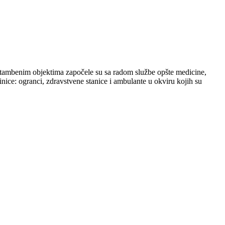
 stambenim objektima započele su sa radom službe opšte medicine,
inice: ogranci, zdravstvene stanice i ambulante u okviru kojih su