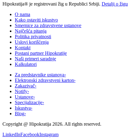
Hipokratija® je registrovani žig u Republici Srbiji.
Detalji o žigu
O nama
Kako ostaviti iskustvo
Smernice za zdravstvene ustanove
Najčešća pitanja
Politika privatnosti
Uslovi korišćenja
Kontakt
Postani partner Hipokratije
Naši primeri saradnje
Kalkulatori
Za predstavnike ustanova
›
Elektronski zdravstveni karton
›
Zakazivač
›
Notify
›
Ustanove
›
Specijalizacije
›
Iskustva
›
Blog
›
Copyright @
Hipokratija
2026
. All rights reserved.
LinkedIn
Facebook
Instagram