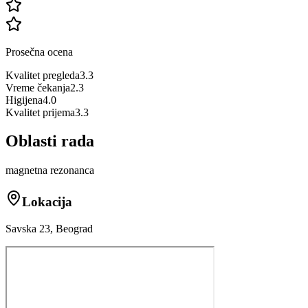
Prosečna ocena
Kvalitet pregleda
3.3
Vreme čekanja
2.3
Higijena
4.0
Kvalitet prijema
3.3
Oblasti rada
magnetna rezonanca
Lokacija
Savska 23, Beograd