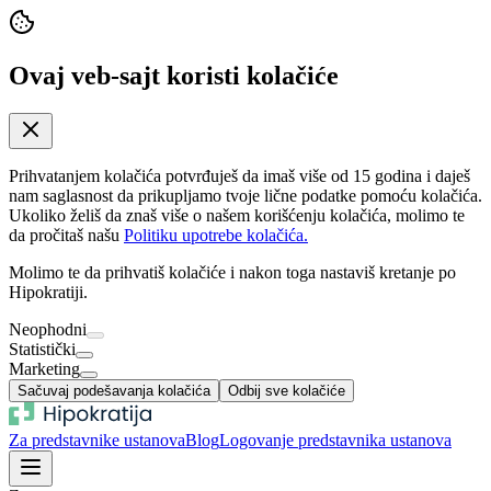
Ovaj veb-sajt koristi kolačiće
Prihvatanjem kolačića potvrđuješ da imaš više od 15 godina i daješ
nam saglasnost da prikupljamo tvoje lične podatke pomoću kolačića.
Ukoliko želiš da znaš više o našem korišćenju kolačića, molimo te
da pročitaš našu
Politiku upotrebe kolačića.
Molimo te da prihvatiš kolačiće i nakon toga nastaviš kretanje po
Hipokratiji.
Neophodni
Statistički
Marketing
Sačuvaj podešavanja kolačića
Odbij sve kolačiće
Za predstavnike ustanova
Blog
Logovanje predstavnika ustanova