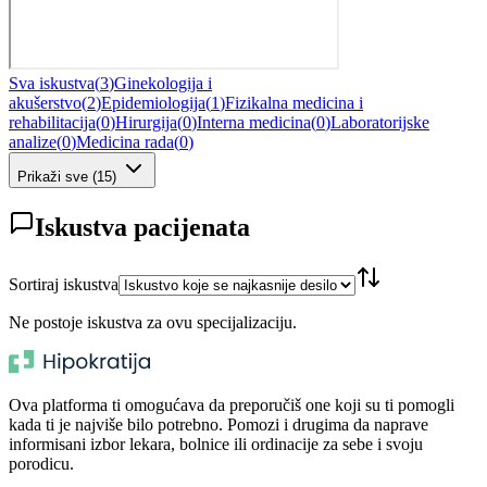
Sva iskustva
(
3
)
Ginekologija i
akušerstvo
(
2
)
Epidemiologija
(
1
)
Fizikalna medicina i
rehabilitacija
(
0
)
Hirurgija
(
0
)
Interna medicina
(
0
)
Laboratorijske
analize
(
0
)
Medicina rada
(
0
)
Prikaži sve
(
15
)
Iskustva pacijenata
Sortiraj iskustva
Ne postoje iskustva za ovu specijalizaciju.
Ova platforma ti omogućava da preporučiš one koji su ti pomogli
kada ti je najviše bilo potrebno. Pomozi i drugima da naprave
informisani izbor lekara, bolnice ili ordinacije za sebe i svoju
porodicu.