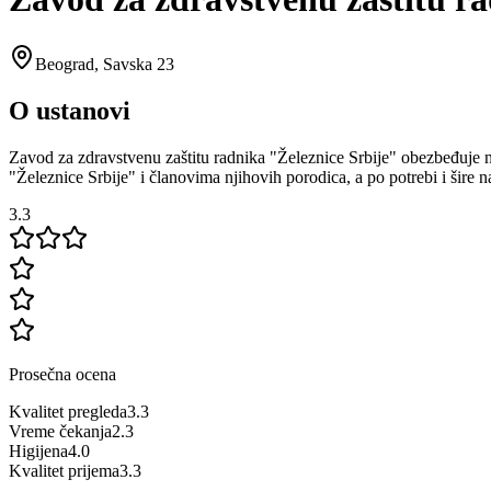
Beograd
,
Savska 23
O ustanovi
Zavod za zdravstvenu zaštitu radnika "Železnice Srbije" obezbeđuje n
"Železnice Srbije" i članovima njihovih porodica, a po potrebi i šire n
3.3
Prosečna ocena
Kvalitet pregleda
3.3
Vreme čekanja
2.3
Higijena
4.0
Kvalitet prijema
3.3