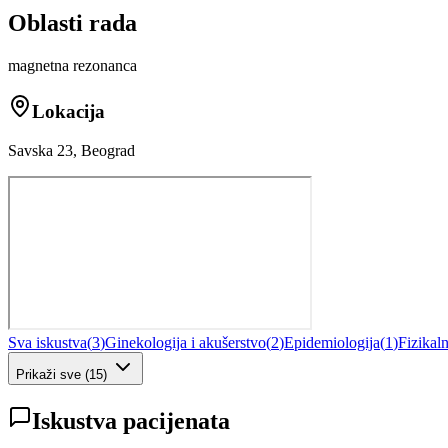
Oblasti rada
magnetna rezonanca
Lokacija
Savska 23, Beograd
Sva iskustva
(
3
)
Ginekologija i akušerstvo
(
2
)
Epidemiologija
(
1
)
Fizikaln
Prikaži sve
(
15
)
Iskustva pacijenata