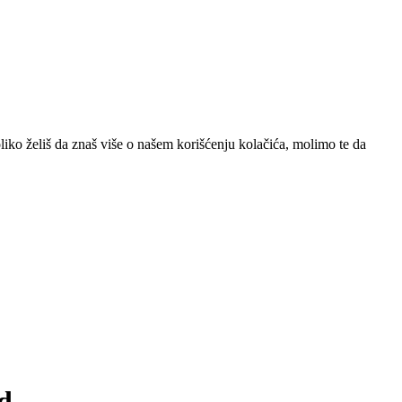
iko želiš da znaš više o našem korišćenju kolačića, molimo te da
d