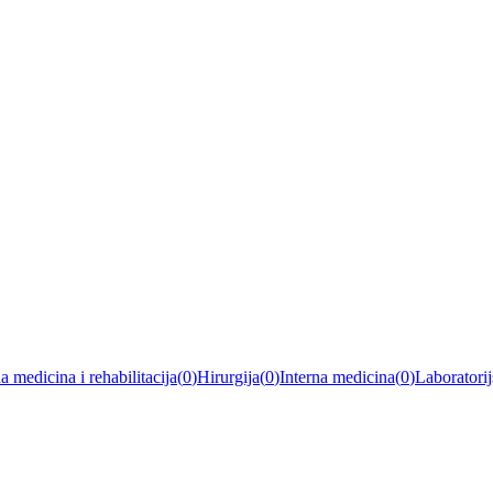
a medicina i rehabilitacija
(
0
)
Hirurgija
(
0
)
Interna medicina
(
0
)
Laboratorij