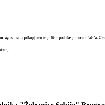
am saglasnost da prikupljamo tvoje lične podatke pomoću kolačića. Ukol
kratiji.
adnika "Železnice Srbije" Beogra