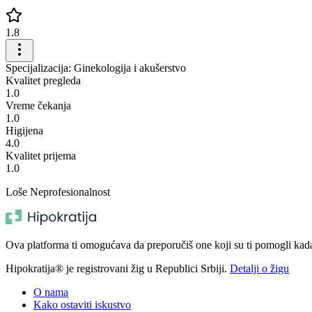
1.8
Specijalizacija: Ginekologija i akušerstvo
Kvalitet pregleda
1.0
Vreme čekanja
1.0
Higijena
4.0
Kvalitet prijema
1.0
Loše Neprofesionalnost
Ova platforma ti omogućava da preporučiš one koji su ti pomogli kada t
Hipokratija® je registrovani žig u Republici Srbiji.
Detalji o žigu
O nama
Kako ostaviti iskustvo