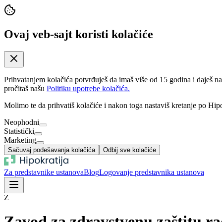
Ovaj veb-sajt koristi kolačiće
Prihvatanjem kolačića potvrđuješ da imaš više od 15 godina i daješ n
pročitaš našu
Politiku upotrebe kolačića.
Molimo te da prihvatiš kolačiće i nakon toga nastaviš kretanje po Hipo
Neophodni
Statistički
Marketing
Sačuvaj podešavanja kolačića
Odbij sve kolačiće
Za predstavnike ustanova
Blog
Logovanje predstavnika ustanova
Z
Zavod za zdravstvenu zaštitu r