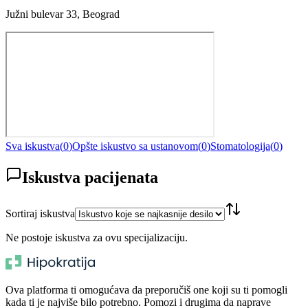
Južni bulevar 33, Beograd
Sva iskustva
(
0
)
Opšte iskustvo sa ustanovom
(
0
)
Stomatologija
(
0
)
Iskustva pacijenata
Sortiraj iskustva
Ne postoje iskustva za ovu specijalizaciju.
Ova platforma ti omogućava da preporučiš one koji su ti pomogli
kada ti je najviše bilo potrebno. Pomozi i drugima da naprave