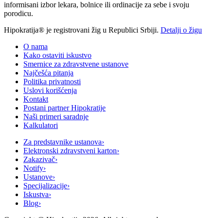
informisani izbor lekara, bolnice ili ordinacije za sebe i svoju
porodicu.
Hipokratija® je registrovani žig u Republici Srbiji.
Detalji o žigu
O nama
Kako ostaviti iskustvo
Smernice za zdravstvene ustanove
Najčešća pitanja
Politika privatnosti
Uslovi korišćenja
Kontakt
Postani partner Hipokratije
Naši primeri saradnje
Kalkulatori
Za predstavnike ustanova
›
Elektronski zdravstveni karton
›
Zakazivač
›
Notify
›
Ustanove
›
Specijalizacije
›
Iskustva
›
Blog
›