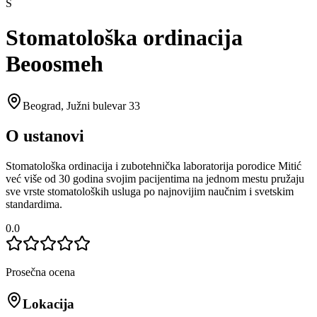
S
Stomatološka ordinacija
Beoosmeh
Beograd
,
Južni bulevar 33
O ustanovi
Stomatološka ordinacija i zubotehnička laboratorija porodice Mitić
već više od 30 godina svojim pacijentima na jednom mestu pružaju
sve vrste stomatoloških usluga po najnovijim naučnim i svetskim
standardima.
0.0
Prosečna ocena
Lokacija