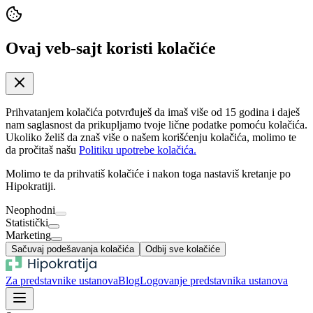
Ovaj veb-sajt koristi kolačiće
Prihvatanjem kolačića potvrđuješ da imaš više od 15 godina i daješ
nam saglasnost da prikupljamo tvoje lične podatke pomoću kolačića.
Ukoliko želiš da znaš više o našem korišćenju kolačića, molimo te
da pročitaš našu
Politiku upotrebe kolačića.
Molimo te da prihvatiš kolačiće i nakon toga nastaviš kretanje po
Hipokratiji.
Neophodni
Statistički
Marketing
Sačuvaj podešavanja kolačića
Odbij sve kolačiće
Za predstavnike ustanova
Blog
Logovanje predstavnika ustanova