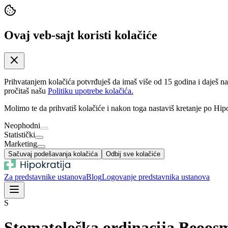
Ovaj veb-sajt koristi kolačiće
Prihvatanjem kolačića potvrđuješ da imaš više od 15 godina i daješ n
pročitaš našu
Politiku upotrebe kolačića.
Molimo te da prihvatiš kolačiće i nakon toga nastaviš kretanje po Hipo
Neophodni
Statistički
Marketing
Sačuvaj podešavanja kolačića
Odbij sve kolačiće
Za predstavnike ustanova
Blog
Logovanje predstavnika ustanova
S
Stomatološka ordinacija Beoos