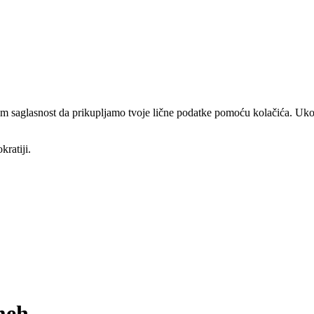
am saglasnost da prikupljamo tvoje lične podatke pomoću kolačića. Ukol
kratiji.
meh