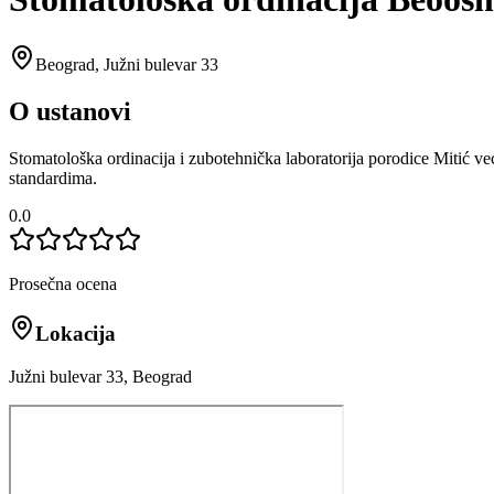
Beograd
,
Južni bulevar 33
O ustanovi
Stomatološka ordinacija i zubotehnička laboratorija porodice Mitić v
standardima.
0.0
Prosečna ocena
Lokacija
Južni bulevar 33, Beograd