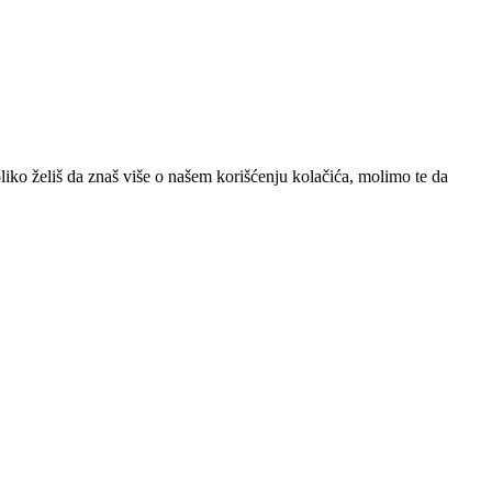
iko želiš da znaš više o našem korišćenju kolačića, molimo te da