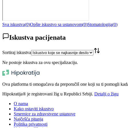
Sva iskustva
(
0
)
Opšte iskustvo sa ustanovom
(
0
)
Stomatologija
(
0
)
Iskustva pacijenata
Sortiraj iskustva
Ne postoje iskustva za ovu specijalizaciju.
Ova platforma ti omogućava da preporučiš one koji su ti pomogli kada t
Hipokratija® je registrovani žig u Republici Srbiji.
Detalji o žigu
O nama
Kako ostaviti iskustvo
Smernice za zdravstvene ustanove
Najčešća pitanja
Politika privatnosti