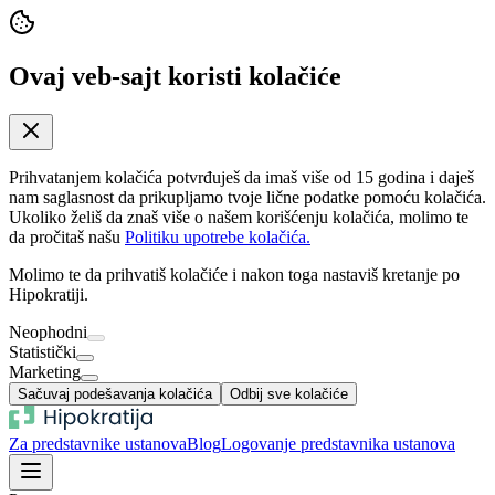
Ovaj veb-sajt koristi kolačiće
Prihvatanjem kolačića potvrđuješ da imaš više od 15 godina i daješ
nam saglasnost da prikupljamo tvoje lične podatke pomoću kolačića.
Ukoliko želiš da znaš više o našem korišćenju kolačića, molimo te
da pročitaš našu
Politiku upotrebe kolačića.
Molimo te da prihvatiš kolačiće i nakon toga nastaviš kretanje po
Hipokratiji.
Neophodni
Statistički
Marketing
Sačuvaj podešavanja kolačića
Odbij sve kolačiće
Za predstavnike ustanova
Blog
Logovanje predstavnika ustanova