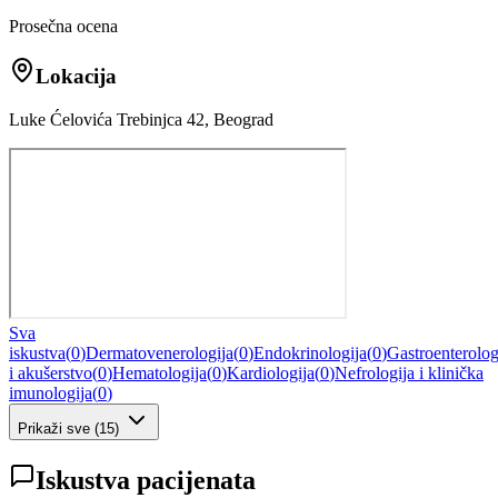
Prosečna ocena
Lokacija
Luke Ćelovića Trebinjca 42, Beograd
Sva
iskustva
(
0
)
Dermatovenerologija
(
0
)
Endokrinologija
(
0
)
Gastroenterolog
i akušerstvo
(
0
)
Hematologija
(
0
)
Kardiologija
(
0
)
Nefrologija i klinička
imunologija
(
0
)
Prikaži sve
(
15
)
Iskustva pacijenata