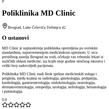
P
Poliklinika MD Clinic
Beograd
,
Luke Ćelovića Trebinjca 42
O ustanovi
MD Clinic je najmodernija poliklinika opremljena po svetskim
standardima, najsavremenijom medicinskom opremom. U srcu
prestižnog naselja Beograd na vodi, očekuju vas vrhunski lekari iz
različitih oblasti medicine, iza kojih stoje godine stručnog iskustva i
veliki broj zadovoljnih pacijenata.
Poliklinika MD Clinic nudi širok spektar medicinskih usluga i
pregleda, među kojima su radiologija, ginekologija, pedijatrija,
kardiologija, gastroenterologija, endokrinologija, neurologija,
dermatovenerologija, ortopedija, urologija, nefrologija, hematologija
i pulmologija.
0.0