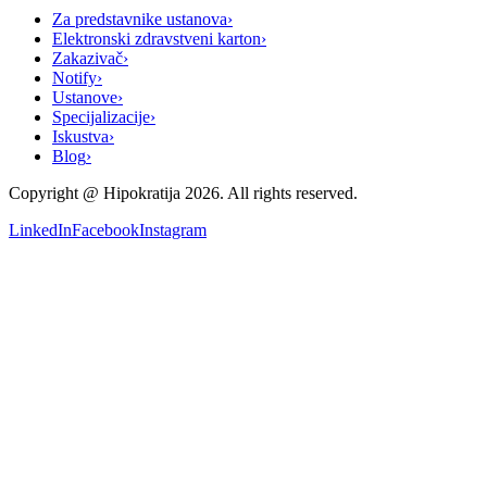
Za predstavnike ustanova
›
Elektronski zdravstveni karton
›
Zakazivač
›
Notify
›
Ustanove
›
Specijalizacije
›
Iskustva
›
Blog
›
Copyright @
Hipokratija
2026
. All rights reserved.
LinkedIn
Facebook
Instagram