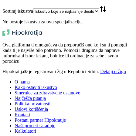
Sortiraj iskustva
Ne postoje iskustva za ovu specijalizaciju.
Ova platforma ti omogućava da preporučiš one koji su ti pomogli
kada ti je najviše bilo potrebno. Pomozi i drugima da naprave
informisani izbor lekara, bolnice ili ordinacije za sebe i svoju
porodicu.
Hipokratija® je registrovani žig u Republici Srbiji.
Detalji o žigu
O nama
Kako ostaviti iskustvo
Smernice za zdravstvene ustanove
Najčešća pitanja
Politika privatnosti
Uslovi korišćenja
Kontakt
Postani partner Hipokratije
Naši primeri saradnje
Kalkulatori