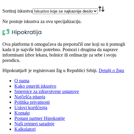
Sortiraj iskustva
Ne postoje iskustva za ovu specijalizaciju.
Ova platforma ti omogućava da preporučiš one koji su ti pomogli
kada ti je najviše bilo potrebno. Pomozi i drugima da naprave
informisani izbor lekara, bolnice ili ordinacije za sebe i svoju
porodicu.
Hipokratija® je registrovani žig u Republici Srbiji.
Detalji o žigu
O nama
Kako ostaviti iskustvo
Smernice za zdravstvene ustanove
Najčešća pitanja
Politika privatnosti
Uslovi korišćenja
Kontakt
Postani partner Hipokratije
Naši primeri saradnje
Kalkulatori