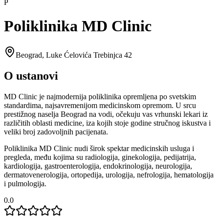
P
Poliklinika MD Clinic
Beograd
,
Luke Ćelovića Trebinjca 42
O ustanovi
MD Clinic je najmodernija poliklinika opremljena po svetskim
standardima, najsavremenijom medicinskom opremom. U srcu
prestižnog naselja Beograd na vodi, očekuju vas vrhunski lekari iz
različitih oblasti medicine, iza kojih stoje godine stručnog iskustva i
veliki broj zadovoljnih pacijenata.
Poliklinika MD Clinic nudi širok spektar medicinskih usluga i
pregleda, među kojima su radiologija, ginekologija, pedijatrija,
kardiologija, gastroenterologija, endokrinologija, neurologija,
dermatovenerologija, ortopedija, urologija, nefrologija, hematologija
i pulmologija.
0.0