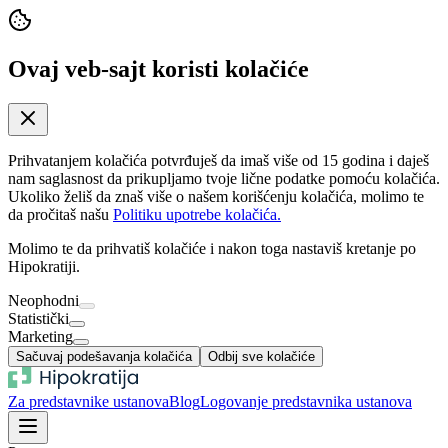
Ovaj veb-sajt koristi kolačiće
Prihvatanjem kolačića potvrđuješ da imaš više od 15 godina i daješ
nam saglasnost da prikupljamo tvoje lične podatke pomoću kolačića.
Ukoliko želiš da znaš više o našem korišćenju kolačića, molimo te
da pročitaš našu
Politiku upotrebe kolačića.
Molimo te da prihvatiš kolačiće i nakon toga nastaviš kretanje po
Hipokratiji.
Neophodni
Statistički
Marketing
Sačuvaj podešavanja kolačića
Odbij sve kolačiće
Za predstavnike ustanova
Blog
Logovanje predstavnika ustanova