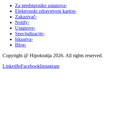
Za predstavnike ustanova
›
Elektronski zdravstveni karton
›
Zakazivač
›
Notify
›
Ustanove
›
Specijalizacije
›
Iskustva
›
Blog
›
Copyright @
Hipokratija
2026
. All rights reserved.
LinkedIn
Facebook
Instagram