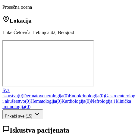
Prosečna ocena
Lokacija
Luke Ćelovića Trebinjca 42, Beograd
Sva
iskustva
(
0
)
Dermatovenerologija
(
0
)
Endokrinologija
(
0
)
Gastroenterolog
i akušerstvo
(
0
)
Hematologija
(
0
)
Kardiologija
(
0
)
Nefrologija i klinička
imunologija
(
0
)
Prikaži sve
(
15
)
Iskustva pacijenata