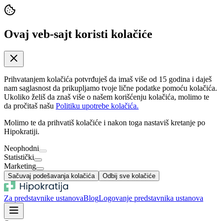
Ovaj veb-sajt koristi kolačiće
Prihvatanjem kolačića potvrđuješ da imaš više od 15 godina i daješ
nam saglasnost da prikupljamo tvoje lične podatke pomoću kolačića.
Ukoliko želiš da znaš više o našem korišćenju kolačića, molimo te
da pročitaš našu
Politiku upotrebe kolačića.
Molimo te da prihvatiš kolačiće i nakon toga nastaviš kretanje po
Hipokratiji.
Neophodni
Statistički
Marketing
Sačuvaj podešavanja kolačića
Odbij sve kolačiće
Za predstavnike ustanova
Blog
Logovanje predstavnika ustanova