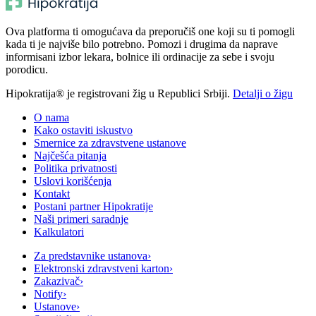
Ova platforma ti omogućava da preporučiš one koji su ti pomogli
kada ti je najviše bilo potrebno. Pomozi i drugima da naprave
informisani izbor lekara, bolnice ili ordinacije za sebe i svoju
porodicu.
Hipokratija® je registrovani žig u Republici Srbiji.
Detalji o žigu
O nama
Kako ostaviti iskustvo
Smernice za zdravstvene ustanove
Najčešća pitanja
Politika privatnosti
Uslovi korišćenja
Kontakt
Postani partner Hipokratije
Naši primeri saradnje
Kalkulatori
Za predstavnike ustanova
›
Elektronski zdravstveni karton
›
Zakazivač
›
Notify
›
Ustanove
›