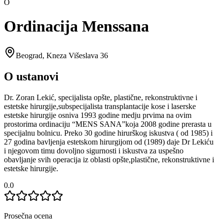
O
Ordinacija Menssana
Beograd
,
Kneza Višeslava 36
O ustanovi
Dr. Zoran Lekić, specijalista opšte, plastične, rekonstruktivne i
estetske hirurgije,subspecijalista transplantacije kose i laserske
estetske hirurgije osniva 1993 godine medju prvima na ovim
prostorima ordinaciju “MENS SANA”koja 2008 godine prerasta u
specijalnu bolnicu. Preko 30 godine hirurškog iskustva ( od 1985) i
27 godina bavljenja estetskom hirurgijom od (1989) daje Dr Lekiću
i njegovom timu dovoljno sigurnosti i iskustva za uspešno
obavljanje svih operacija iz oblasti opšte,plastične, rekonstruktivne i
estetske hirurgije.
0.0
Prosečna ocena