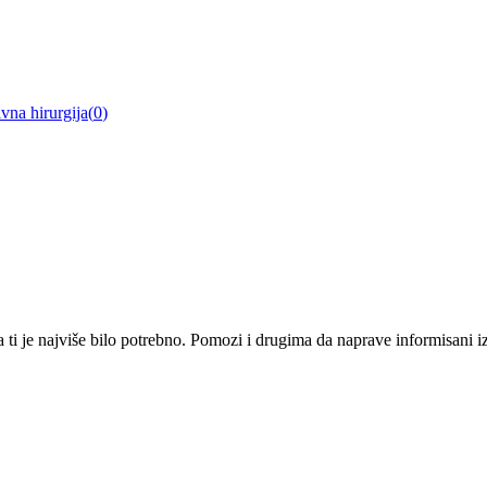
ivna hirurgija
(
0
)
i je najviše bilo potrebno. Pomozi i drugima da naprave informisani izbo