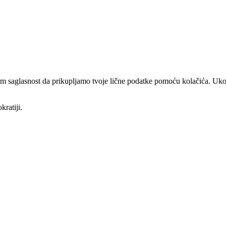
am saglasnost da prikupljamo tvoje lične podatke pomoću kolačića. Ukol
kratiji.