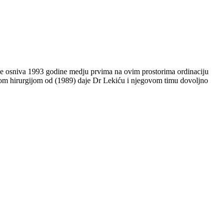
rurgije osniva 1993 godine medju prvima na ovim prostorima ordinaciju
kom hirurgijom od (1989) daje Dr Lekiću i njegovom timu dovoljno