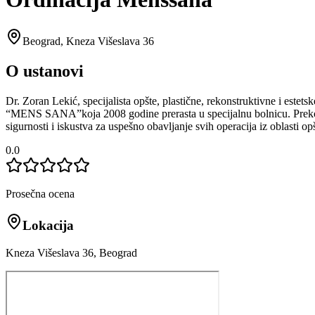
Beograd
,
Kneza Višeslava 36
O ustanovi
Dr. Zoran Lekić, specijalista opšte, plastične, rekonstruktivne i estet
“MENS SANA”koja 2008 godine prerasta u specijalnu bolnicu. Preko 3
sigurnosti i iskustva za uspešno obavljanje svih operacija iz oblasti opš
0.0
Prosečna ocena
Lokacija
Kneza Višeslava 36, Beograd