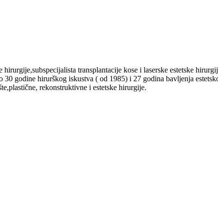
ske hirurgije,subspecijalista transplantacije kose i laserske estetske hi
0 godine hirurškog iskustva ( od 1985) i 27 godina bavljenja estets
te,plastične, rekonstruktivne i estetske hirurgije.