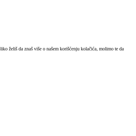
iko želiš da znaš više o našem korišćenju kolačića, molimo te da