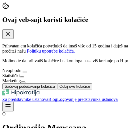
Ovaj veb-sajt koristi kolačiće
Prihvatanjem kolačića potvrđuješ da imaš više od 15 godina i daješ n
pročitaš našu
Politiku upotrebe kolačića.
Molimo te da prihvatiš kolačiće i nakon toga nastaviš kretanje po Hipo
Neophodni
Statistički
Marketing
Sačuvaj podešavanja kolačića
Odbij sve kolačiće
Za predstavnike ustanova
Blog
Logovanje predstavnika ustanova
O
Ordinacija Menssana