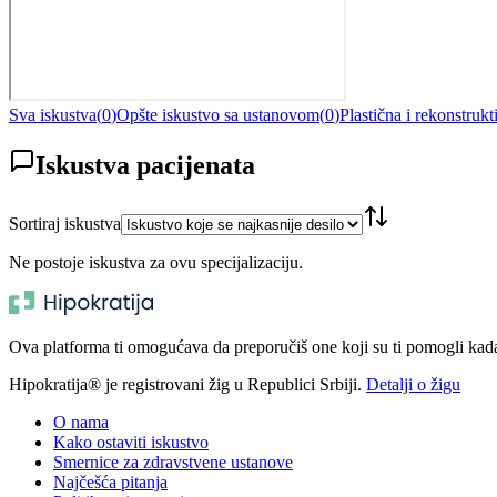
Sva iskustva
(
0
)
Opšte iskustvo sa ustanovom
(
0
)
Plastična i rekonstrukt
Iskustva pacijenata
Sortiraj iskustva
Ne postoje iskustva za ovu specijalizaciju.
Ova platforma ti omogućava da preporučiš one koji su ti pomogli kada t
Hipokratija® je registrovani žig u Republici Srbiji.
Detalji o žigu
O nama
Kako ostaviti iskustvo
Smernice za zdravstvene ustanove
Najčešća pitanja