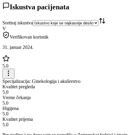
Iskustva pacijenata
Sortiraj iskustva
V
Verifikovan korisnik
31. januar 2024.
5.0
Specijalizacija: Ginekologija i akušerstvo
Kvalitet pregleda
5.0
Vreme čekanja
5.0
Higijena
5.0
Kvalitet prijema
5.0
Pre godinu i po dana sam se porodila u Zemunskoj bolnici i imam