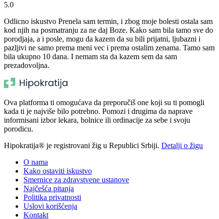
5.0
Odlicno iskustvo Prenela sam termin, i zbog moje bolesti ostala sam
kod njih na posmatranju za ne daj Boze. Kako sam bila tamo sve do
porodjaja, a i posle, mogu da kazem da su bili prijatni, ljubazni i
pazljivi ne samo prema meni vec i prema ostalim zenama. Tamo sam
bila ukupno 10 dana. I nemam sta da kazem sem da sam
prezadovoljna.
Ova platforma ti omogućava da preporučiš one koji su ti pomogli
kada ti je najviše bilo potrebno. Pomozi i drugima da naprave
informisani izbor lekara, bolnice ili ordinacije za sebe i svoju
porodicu.
Hipokratija® je registrovani žig u Republici Srbiji.
Detalji o žigu
O nama
Kako ostaviti iskustvo
Smernice za zdravstvene ustanove
Najčešća pitanja
Politika privatnosti
Uslovi korišćenja
Kontakt