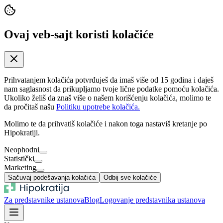
Ovaj veb-sajt koristi kolačiće
Prihvatanjem kolačića potvrđuješ da imaš više od 15 godina i daješ
nam saglasnost da prikupljamo tvoje lične podatke pomoću kolačića.
Ukoliko želiš da znaš više o našem korišćenju kolačića, molimo te
da pročitaš našu
Politiku upotrebe kolačića.
Molimo te da prihvatiš kolačiće i nakon toga nastaviš kretanje po
Hipokratiji.
Neophodni
Statistički
Marketing
Sačuvaj podešavanja kolačića
Odbij sve kolačiće
Za predstavnike ustanova
Blog
Logovanje predstavnika ustanova