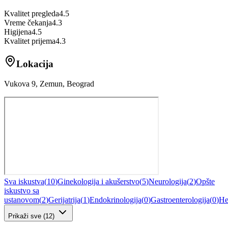
Kvalitet pregleda
4.5
Vreme čekanja
4.3
Higijena
4.5
Kvalitet prijema
4.3
Lokacija
Vukova 9, Zemun, Beograd
Sva iskustva
(
10
)
Ginekologija i akušerstvo
(
5
)
Neurologija
(
2
)
Opšte
iskustvo sa
ustanovom
(
2
)
Gerijatrija
(
1
)
Endokrinologija
(
0
)
Gastroenterologija
(
0
)
He
Prikaži sve
(
12
)