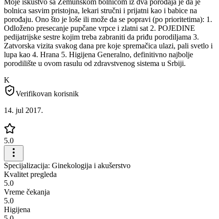
Moje iskustvo sa Zemunskom bolnicom iz dva porođaja je da je
bolnica sasvim pristojna, lekari stručni i prijatni kao i babice na
porođaju. Ono što je loše ili može da se popravi (po prioritetima): 1.
Odloženo presecanje pupčane vrpce i zlatni sat 2. POJEDINE
pedijatrijske sestre kojim treba zabraniti da priđu porodiljama 3.
Zatvorska vizita svakog dana pre koje spremačica ulazi, pali svetlo i
lupa kao 4. Hrana 5. Higijena Generalno, definitivno najbolje
porodilište u ovom rasulu od zdravstvenog sistema u Srbiji.
K
Verifikovan korisnik
14. jul 2017.
5.0
Specijalizacija: Ginekologija i akušerstvo
Kvalitet pregleda
5.0
Vreme čekanja
5.0
Higijena
5.0