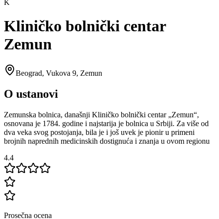
K
Kliničko bolnički centar
Zemun
Beograd
,
Vukova 9, Zemun
O ustanovi
Zemunska bolnica, današnji Kliničko bolnički centar „Zemun“,
osnovana je 1784. godine i najstarija je bolnica u Srbiji. Za više od
dva veka svog postojanja, bila je i još uvek je pionir u primeni
brojnih naprednih medicinskih dostignuća i znanja u ovom regionu
4.4
Prosečna ocena