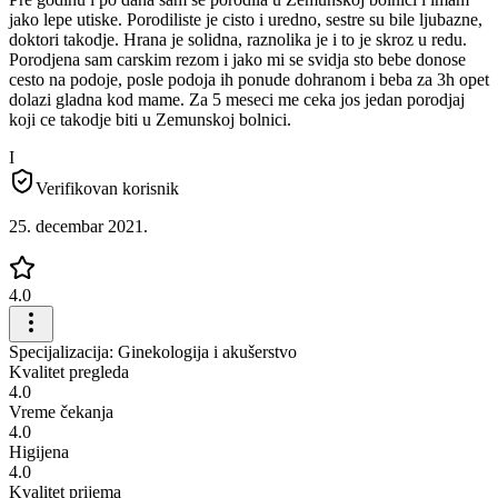
jako lepe utiske. Porodiliste je cisto i uredno, sestre su bile ljubazne,
doktori takodje. Hrana je solidna, raznolika je i to je skroz u redu.
Porodjena sam carskim rezom i jako mi se svidja sto bebe donose
cesto na podoje, posle podoja ih ponude dohranom i beba za 3h opet
dolazi gladna kod mame. Za 5 meseci me ceka jos jedan porodjaj
koji ce takodje biti u Zemunskoj bolnici.
I
Verifikovan korisnik
25. decembar 2021.
4.0
Specijalizacija: Ginekologija i akušerstvo
Kvalitet pregleda
4.0
Vreme čekanja
4.0
Higijena
4.0
Kvalitet prijema