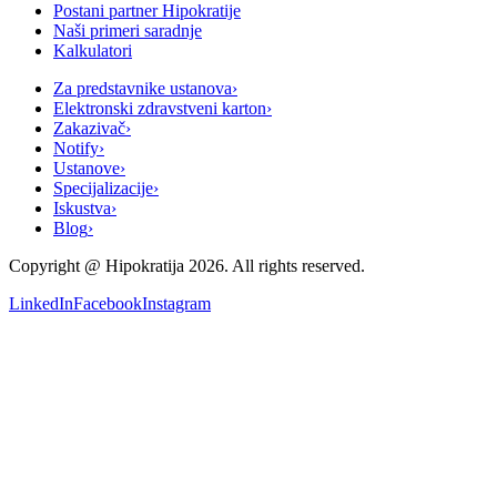
Postani partner Hipokratije
Naši primeri saradnje
Kalkulatori
Za predstavnike ustanova
›
Elektronski zdravstveni karton
›
Zakazivač
›
Notify
›
Ustanove
›
Specijalizacije
›
Iskustva
›
Blog
›
Copyright @
Hipokratija
2026
. All rights reserved.
LinkedIn
Facebook
Instagram