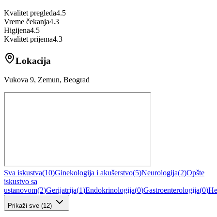
Kvalitet pregleda
4.5
Vreme čekanja
4.3
Higijena
4.5
Kvalitet prijema
4.3
Lokacija
Vukova 9, Zemun, Beograd
Sva iskustva
(
10
)
Ginekologija i akušerstvo
(
5
)
Neurologija
(
2
)
Opšte
iskustvo sa
ustanovom
(
2
)
Gerijatrija
(
1
)
Endokrinologija
(
0
)
Gastroenterologija
(
0
)
He
Prikaži sve
(
12
)