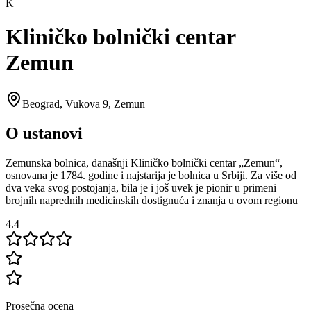
K
Kliničko bolnički centar
Zemun
Beograd
,
Vukova 9, Zemun
O ustanovi
Zemunska bolnica, današnji Kliničko bolnički centar „Zemun“,
osnovana je 1784. godine i najstarija je bolnica u Srbiji. Za više od
dva veka svog postojanja, bila je i još uvek je pionir u primeni
brojnih naprednih medicinskih dostignuća i znanja u ovom regionu
4.4
Prosečna ocena