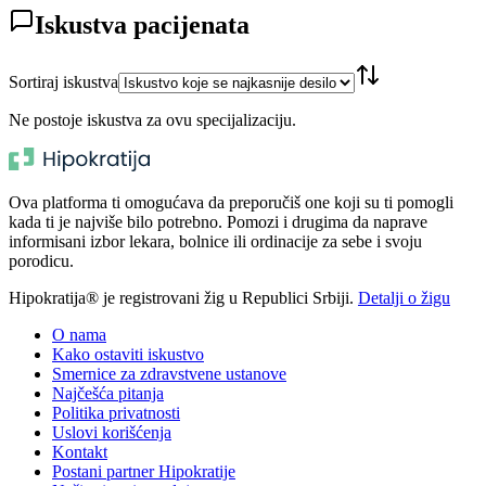
Iskustva pacijenata
Sortiraj iskustva
Ne postoje iskustva za ovu specijalizaciju.
Ova platforma ti omogućava da preporučiš one koji su ti pomogli
kada ti je najviše bilo potrebno. Pomozi i drugima da naprave
informisani izbor lekara, bolnice ili ordinacije za sebe i svoju
porodicu.
Hipokratija® je registrovani žig u Republici Srbiji.
Detalji o žigu
O nama
Kako ostaviti iskustvo
Smernice za zdravstvene ustanove
Najčešća pitanja
Politika privatnosti
Uslovi korišćenja
Kontakt
Postani partner Hipokratije