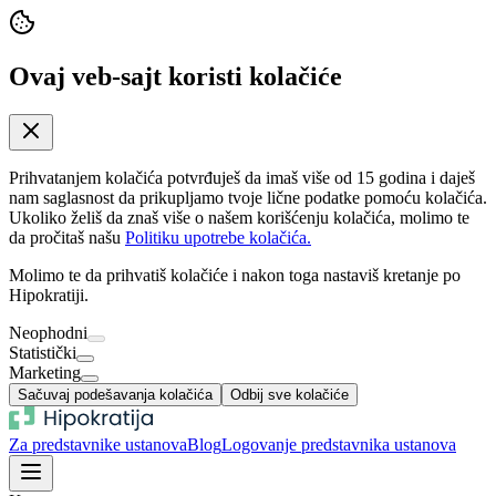
Ovaj veb-sajt koristi kolačiće
Prihvatanjem kolačića potvrđuješ da imaš više od 15 godina i daješ
nam saglasnost da prikupljamo tvoje lične podatke pomoću kolačića.
Ukoliko želiš da znaš više o našem korišćenju kolačića, molimo te
da pročitaš našu
Politiku upotrebe kolačića.
Molimo te da prihvatiš kolačiće i nakon toga nastaviš kretanje po
Hipokratiji.
Neophodni
Statistički
Marketing
Sačuvaj podešavanja kolačića
Odbij sve kolačiće
Za predstavnike ustanova
Blog
Logovanje predstavnika ustanova