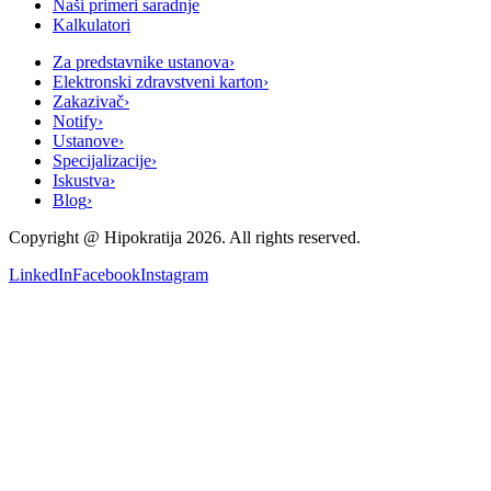
Naši primeri saradnje
Kalkulatori
Za predstavnike ustanova
›
Elektronski zdravstveni karton
›
Zakazivač
›
Notify
›
Ustanove
›
Specijalizacije
›
Iskustva
›
Blog
›
Copyright @
Hipokratija
2026
. All rights reserved.
LinkedIn
Facebook
Instagram