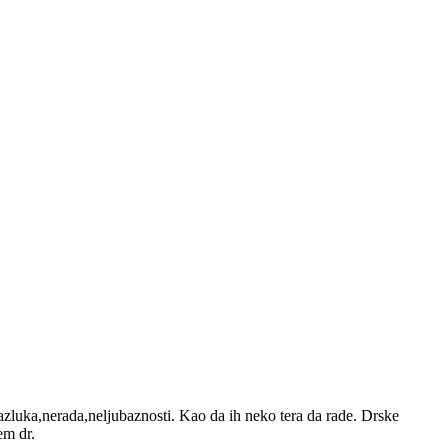
brazluka,nerada,neljubaznosti. Kao da ih neko tera da rade. Drske
em dr.