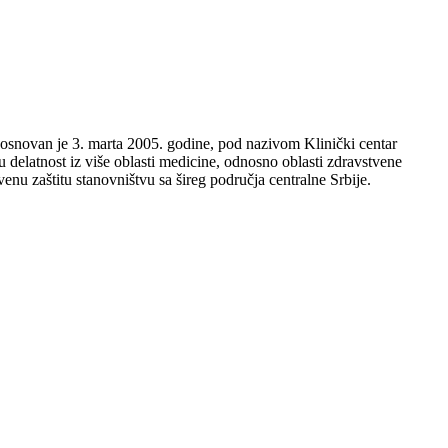
i, osnovan je 3. marta 2005. godine, pod nazivom Klinički centar
u delatnost iz više oblasti medicine, odnosno oblasti zdravstvene
venu zaštitu stanovništvu sa šireg područja centralne Srbije.