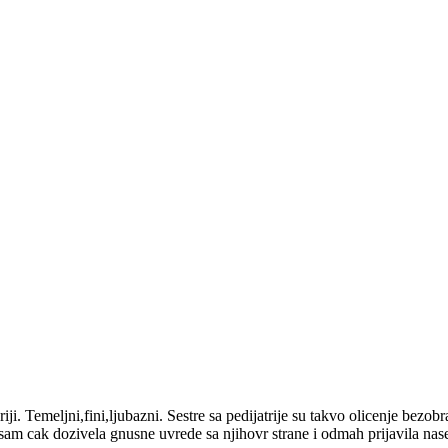
ji. Temeljni,fini,ljubazni. Sestre sa pedijatrije su takvo olicenje bezo
am cak dozivela gnusne uvrede sa njihovr strane i odmah prijavila nas