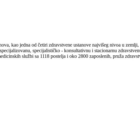
tanova, kao jedna od četiri zdravstvene ustanove najvišeg nivoa u zemlj
pecijalizovanu, specijalističko - konsultativnu i stacionarnu zdravstven
medicinskih službi sa 1118 postelja i oko 2800 zaposlenih, pruža zdravst