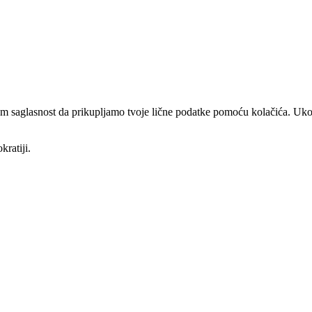
am saglasnost da prikupljamo tvoje lične podatke pomoću kolačića. Ukol
kratiji.