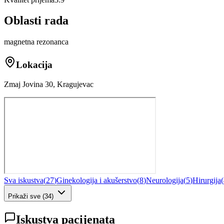
Oblasti rada
magnetna rezonanca
Lokacija
Zmaj Jovina 30, Kragujevac
Sva iskustva
(
27
)
Ginekologija i akušerstvo
(
8
)
Neurologija
(
5
)
Hirurgija
(
Prikaži sve
(
34
)
Iskustva pacijenata