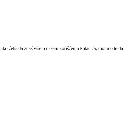
iko želiš da znaš više o našem korišćenju kolačića, molimo te da