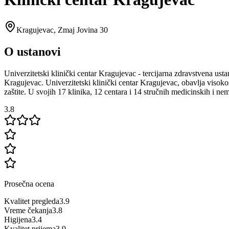
Kragujevac
,
Zmaj Jovina 30
O ustanovi
Univerzitetski klinički centar Kragujevac - tercijarna zdravstvena us
Kragujevac. Univerzitetski klinički centar Kragujevac, obavlja visokos
zaštite. U svojih 17 klinika, 12 centara i 14 stručnih medicinskih i ne
3.8
Prosečna ocena
Kvalitet pregleda
3.9
Vreme čekanja
3.8
Higijena
3.4
Kvalitet prijema
3.9