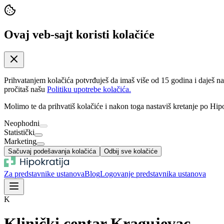
Ovaj veb-sajt koristi kolačiće
Prihvatanjem kolačića potvrđuješ da imaš više od 15 godina i daješ n
pročitaš našu
Politiku upotrebe kolačića.
Molimo te da prihvatiš kolačiće i nakon toga nastaviš kretanje po Hipo
Neophodni
Statistički
Marketing
Sačuvaj podešavanja kolačića
Odbij sve kolačiće
Za predstavnike ustanova
Blog
Logovanje predstavnika ustanova
K
Klinički centar Kragujevac