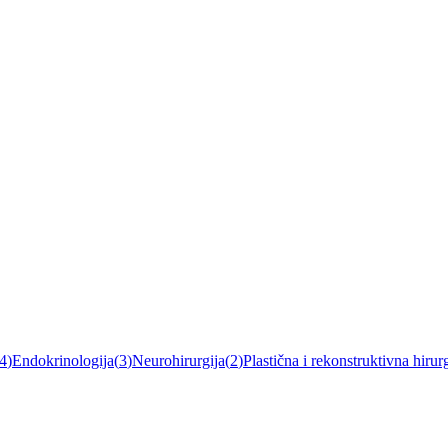
4
)
Endokrinologija
(
3
)
Neurohirurgija
(
2
)
Plastična i rekonstruktivna hirurg