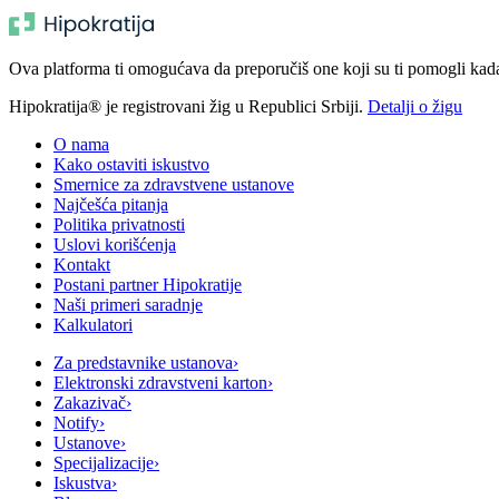
Ova platforma ti omogućava da preporučiš one koji su ti pomogli kada t
Hipokratija® je registrovani žig u Republici Srbiji.
Detalji o žigu
O nama
Kako ostaviti iskustvo
Smernice za zdravstvene ustanove
Najčešća pitanja
Politika privatnosti
Uslovi korišćenja
Kontakt
Postani partner Hipokratije
Naši primeri saradnje
Kalkulatori
Za predstavnike ustanova
›
Elektronski zdravstveni karton
›
Zakazivač
›
Notify
›
Ustanove
›
Specijalizacije
›
Iskustva
›