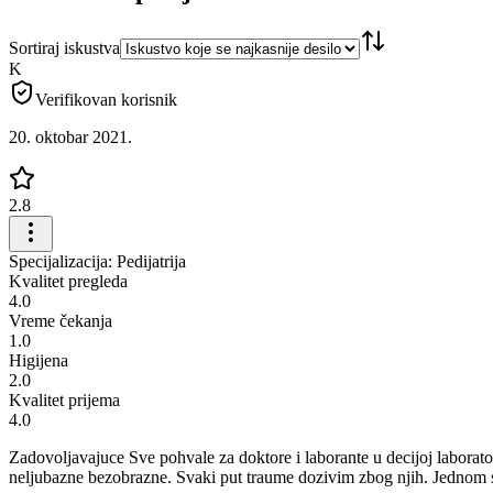
Sortiraj iskustva
K
Verifikovan korisnik
20. oktobar 2021.
2.8
Specijalizacija: Pedijatrija
Kvalitet pregleda
4.0
Vreme čekanja
1.0
Higijena
2.0
Kvalitet prijema
4.0
Zadovoljavajuce Sve pohvale za doktore i laborante u decijoj laboratori
neljubazne bezobrazne. Svaki put traume dozivim zbog njih. Jednom s