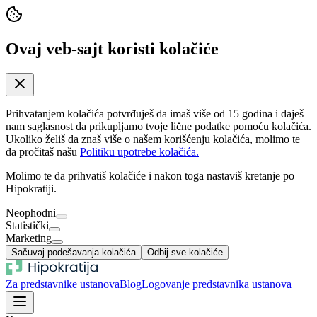
Ovaj veb-sajt koristi kolačiće
Prihvatanjem kolačića potvrđuješ da imaš više od 15 godina i daješ
nam saglasnost da prikupljamo tvoje lične podatke pomoću kolačića.
Ukoliko želiš da znaš više o našem korišćenju kolačića, molimo te
da pročitaš našu
Politiku upotrebe kolačića.
Molimo te da prihvatiš kolačiće i nakon toga nastaviš kretanje po
Hipokratiji.
Neophodni
Statistički
Marketing
Sačuvaj podešavanja kolačića
Odbij sve kolačiće
Za predstavnike ustanova
Blog
Logovanje predstavnika ustanova