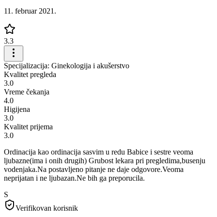
11. februar 2021.
3.3
Specijalizacija: Ginekologija i akušerstvo
Kvalitet pregleda
3.0
Vreme čekanja
4.0
Higijena
3.0
Kvalitet prijema
3.0
Ordinacija kao ordinacija sasvim u redu Babice i sestre veoma
ljubazne(ima i onih drugih) Grubost lekara pri pregledima,busenju
vodenjaka.Na postavljeno pitanje ne daje odgovore.Veoma
neprijatan i ne ljubazan.Ne bih ga preporucila.
S
Verifikovan korisnik