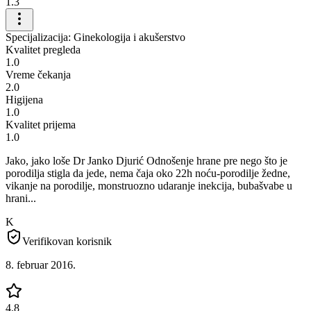
1.3
Specijalizacija: Ginekologija i akušerstvo
Kvalitet pregleda
1.0
Vreme čekanja
2.0
Higijena
1.0
Kvalitet prijema
1.0
Jako, jako loše Dr Janko Djurić Odnošenje hrane pre nego što je
porodilja stigla da jede, nema čaja oko 22h noću-porodilje žedne,
vikanje na porodilje, monstruozno udaranje inekcija, bubašvabe u
hrani...
K
Verifikovan korisnik
8. februar 2016.
4.8