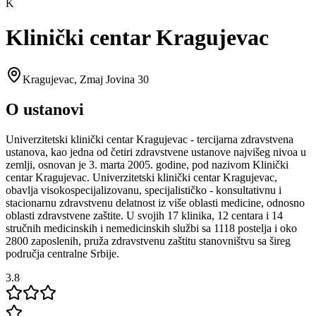
K
Klinički centar Kragujevac
Kragujevac
,
Zmaj Jovina 30
O ustanovi
Univerzitetski klinički centar Kragujevac - tercijarna zdravstvena
ustanova, kao jedna od četiri zdravstvene ustanove najvišeg nivoa u
zemlji, osnovan je 3. marta 2005. godine, pod nazivom Klinički
centar Kragujevac. Univerzitetski klinički centar Kragujevac,
obavlja visokospecijalizovanu, specijalističko - konsultativnu i
stacionarnu zdravstvenu delatnost iz više oblasti medicine, odnosno
oblasti zdravstvene zaštite. U svojih 17 klinika, 12 centara i 14
stručnih medicinskih i nemedicinskih službi sa 1118 postelja i oko
2800 zaposlenih, pruža zdravstvenu zaštitu stanovništvu sa šireg
područja centralne Srbije.
3.8