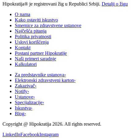
Hipokratija® je registrovani žig u Republici Srbiji.
Detalji o žigu
O nama
Kako ostaviti iskustvo
Smernice za zdravstvene ustanove
Najčešća pitanja
Politika privatnosti
Uslovi korišćenja
Kontakt
Postani partner Hipokratije
Naši primeri saradnje
Kalkulatori
Za predstavnike ustanova
›
Elektronski zdravstveni karton
›
Zakazivač
›
Notify
›
Ustanove
›
Specijalizacije
›
Iskustva
›
Blog
›
Copyright @
Hipokratija
2026
. All rights reserved.
LinkedIn
Facebook
Instagram