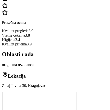
Prosečna ocena
Kvalitet pregleda
3.9
Vreme čekanja
3.8
Higijena
3.4
Kvalitet prijema
3.9
Oblasti rada
magnetna rezonanca
Lokacija
Zmaj Jovina 30, Kragujevac