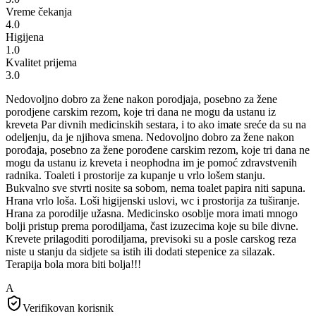
Vreme čekanja
4.0
Higijena
1.0
Kvalitet prijema
3.0
Nedovoljno dobro za žene nakon porodjaja, posebno za žene
porodjene carskim rezom, koje tri dana ne mogu da ustanu iz
kreveta Par divnih medicinskih sestara, i to ako imate sreće da su na
odeljenju, da je njihova smena. Nedovoljno dobro za žene nakon
porođaja, posebno za žene porođene carskim rezom, koje tri dana ne
mogu da ustanu iz kreveta i neophodna im je pomoć zdravstvenih
radnika. Toaleti i prostorije za kupanje u vrlo lošem stanju.
Bukvalno sve stvrti nosite sa sobom, nema toalet papira niti sapuna.
Hrana vrlo loša. Loši higijenski uslovi, wc i prostorija za tuširanje.
Hrana za porodilje užasna. Medicinsko osoblje mora imati mnogo
bolji pristup prema porodiljama, čast izuzecima koje su bile divne.
Krevete prilagoditi porodiljama, previsoki su a posle carskog reza
niste u stanju da sidjete sa istih ili dodati stepenice za silazak.
Terapija bola mora biti bolja!!!
A
Verifikovan korisnik