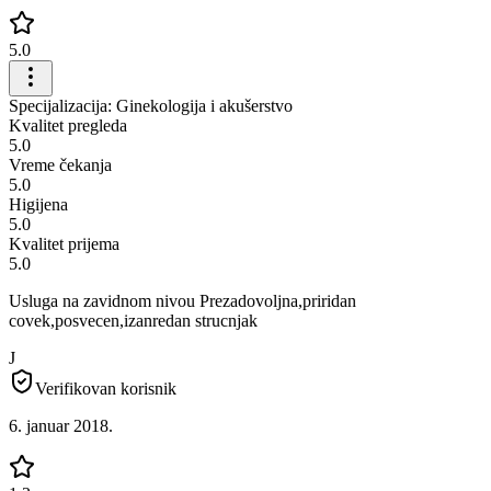
5.0
Specijalizacija: Ginekologija i akušerstvo
Kvalitet pregleda
5.0
Vreme čekanja
5.0
Higijena
5.0
Kvalitet prijema
5.0
Usluga na zavidnom nivou Prezadovoljna,priridan
covek,posvecen,izanredan strucnjak
J
Verifikovan korisnik
6. januar 2018.