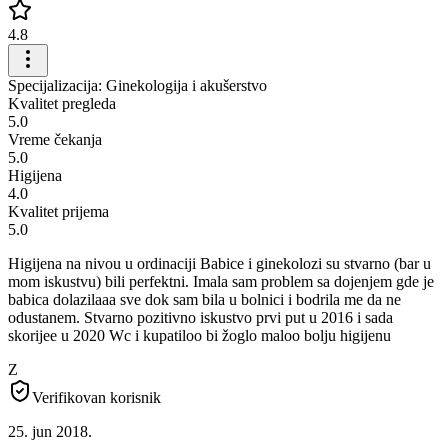
4.8
Specijalizacija: Ginekologija i akušerstvo
Kvalitet pregleda
5.0
Vreme čekanja
5.0
Higijena
4.0
Kvalitet prijema
5.0
Higijena na nivou u ordinaciji Babice i ginekolozi su stvarno (bar u
mom iskustvu) bili perfektni. Imala sam problem sa dojenjem gde je
babica dolazilaaa sve dok sam bila u bolnici i bodrila me da ne
odustanem. Stvarno pozitivno iskustvo prvi put u 2016 i sada
skorijee u 2020 Wc i kupatiloo bi žoglo maloo bolju higijenu
Z
Verifikovan korisnik
25. jun 2018.