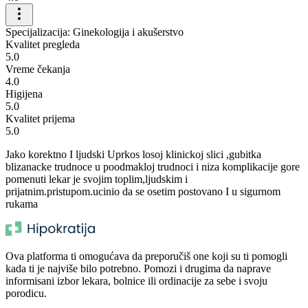
Specijalizacija: Ginekologija i akušerstvo
Kvalitet pregleda
5.0
Vreme čekanja
4.0
Higijena
5.0
Kvalitet prijema
5.0
Jako korektno I ljudski Uprkos losoj klinickoj slici ,gubitka
blizanacke trudnoce u poodmakloj trudnoci i niza komplikacije gore
pomenuti lekar je svojim toplim,ljudskim i
prijatnim.pristupom.ucinio da se osetim postovano I u sigurnom
rukama
Ova platforma ti omogućava da preporučiš one koji su ti pomogli
kada ti je najviše bilo potrebno. Pomozi i drugima da naprave
informisani izbor lekara, bolnice ili ordinacije za sebe i svoju
porodicu.