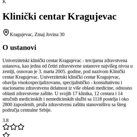
K
Klinički centar Kragujevac
Kragujevac
,
Zmaj Jovina 30
O ustanovi
Univerzitetski klinički centar Kragujevac - tercijarna zdravstvena
ustanova, kao jedna od četiri zdravstvene ustanove najvišeg nivoa u
zemlji, osnovan je 3. marta 2005. godine, pod nazivom Klinički
centar Kragujevac. Univerzitetski klinički centar Kragujevac,
obavlja visokospecijalizovanu, specijalističko - konsultativnu i
stacionarnu zdravstvenu delatnost iz više oblasti medicine, odnosno
oblasti zdravstvene zaštite. U svojih 17 klinika, 12 centara i 14
stručnih medicinskih i nemedicinskih službi sa 1118 postelja i oko
2800 zaposlenih, pruža zdravstvenu zaštitu stanovništvu sa šireg
područja centralne Srbije.
3.8