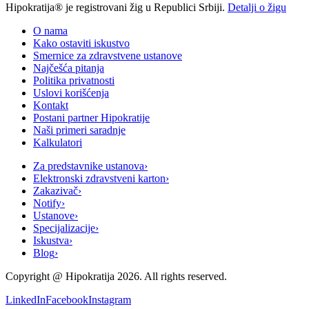
Hipokratija® je registrovani žig u Republici Srbiji.
Detalji o žigu
O nama
Kako ostaviti iskustvo
Smernice za zdravstvene ustanove
Najčešća pitanja
Politika privatnosti
Uslovi korišćenja
Kontakt
Postani partner Hipokratije
Naši primeri saradnje
Kalkulatori
Za predstavnike ustanova
›
Elektronski zdravstveni karton
›
Zakazivač
›
Notify
›
Ustanove
›
Specijalizacije
›
Iskustva
›
Blog
›
Copyright @
Hipokratija
2026
. All rights reserved.
LinkedIn
Facebook
Instagram