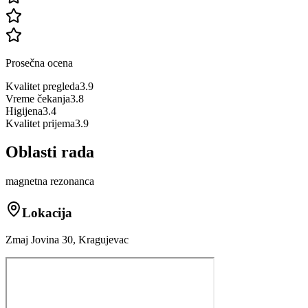
Prosečna ocena
Kvalitet pregleda
3.9
Vreme čekanja
3.8
Higijena
3.4
Kvalitet prijema
3.9
Oblasti rada
magnetna rezonanca
Lokacija
Zmaj Jovina 30, Kragujevac