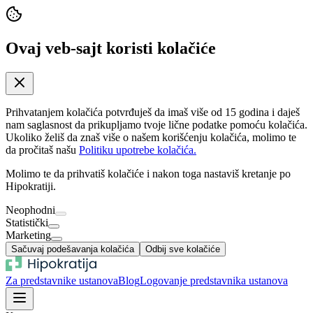
Ovaj veb-sajt koristi kolačiće
Prihvatanjem kolačića potvrđuješ da imaš više od 15 godina i daješ
nam saglasnost da prikupljamo tvoje lične podatke pomoću kolačića.
Ukoliko želiš da znaš više o našem korišćenju kolačića, molimo te
da pročitaš našu
Politiku upotrebe kolačića.
Molimo te da prihvatiš kolačiće i nakon toga nastaviš kretanje po
Hipokratiji.
Neophodni
Statistički
Marketing
Sačuvaj podešavanja kolačića
Odbij sve kolačiće
Za predstavnike ustanova
Blog
Logovanje predstavnika ustanova