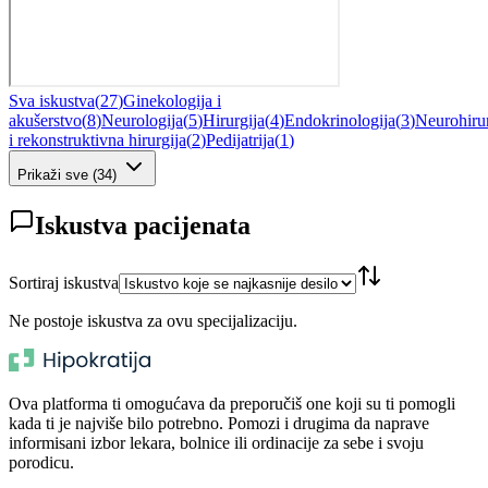
Sva iskustva
(
27
)
Ginekologija i
akušerstvo
(
8
)
Neurologija
(
5
)
Hirurgija
(
4
)
Endokrinologija
(
3
)
Neurohirur
i rekonstruktivna hirurgija
(
2
)
Pedijatrija
(
1
)
Prikaži sve
(
34
)
Iskustva pacijenata
Sortiraj iskustva
Ne postoje iskustva za ovu specijalizaciju.
Ova platforma ti omogućava da preporučiš one koji su ti pomogli
kada ti je najviše bilo potrebno. Pomozi i drugima da naprave
informisani izbor lekara, bolnice ili ordinacije za sebe i svoju
porodicu.