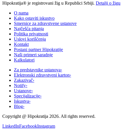
Hipokratija® je registrovani žig u Republici Srbiji.
Detalji o žigu
O nama
Kako ostaviti iskustvo
Smernice za zdravstvene ustanove
Najčešća pitanja
Politika privatnosti
Uslovi korišćenja
Kontakt
Postani partner Hipokratije
Naši primeri saradnje
Kalkulatori
Za predstavnike ustanova
›
Elektronski zdravstveni karton
›
Zakazivač
›
Notify
›
Ustanove
›
Specijalizacije
›
Iskustva
›
Blog
›
Copyright @
Hipokratija
2026
. All rights reserved.
LinkedIn
Facebook
Instagram