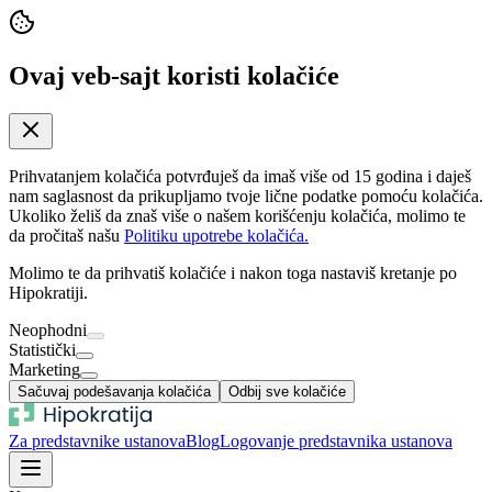
Ovaj veb-sajt koristi kolačiće
Prihvatanjem kolačića potvrđuješ da imaš više od 15 godina i daješ
nam saglasnost da prikupljamo tvoje lične podatke pomoću kolačića.
Ukoliko želiš da znaš više o našem korišćenju kolačića, molimo te
da pročitaš našu
Politiku upotrebe kolačića.
Molimo te da prihvatiš kolačiće i nakon toga nastaviš kretanje po
Hipokratiji.
Neophodni
Statistički
Marketing
Sačuvaj podešavanja kolačića
Odbij sve kolačiće
Za predstavnike ustanova
Blog
Logovanje predstavnika ustanova