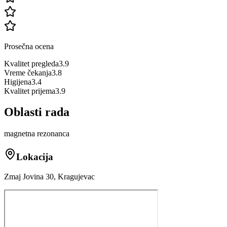
Prosečna ocena
Kvalitet pregleda
3.9
Vreme čekanja
3.8
Higijena
3.4
Kvalitet prijema
3.9
Oblasti rada
magnetna rezonanca
Lokacija
Zmaj Jovina 30, Kragujevac