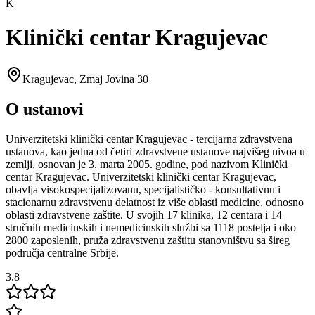
K
Klinički centar Kragujevac
Kragujevac
,
Zmaj Jovina 30
O ustanovi
Univerzitetski klinički centar Kragujevac - tercijarna zdravstvena
ustanova, kao jedna od četiri zdravstvene ustanove najvišeg nivoa u
zemlji, osnovan je 3. marta 2005. godine, pod nazivom Klinički
centar Kragujevac. Univerzitetski klinički centar Kragujevac,
obavlja visokospecijalizovanu, specijalističko - konsultativnu i
stacionarnu zdravstvenu delatnost iz više oblasti medicine, odnosno
oblasti zdravstvene zaštite. U svojih 17 klinika, 12 centara i 14
stručnih medicinskih i nemedicinskih službi sa 1118 postelja i oko
2800 zaposlenih, pruža zdravstvenu zaštitu stanovništvu sa šireg
područja centralne Srbije.
3.8