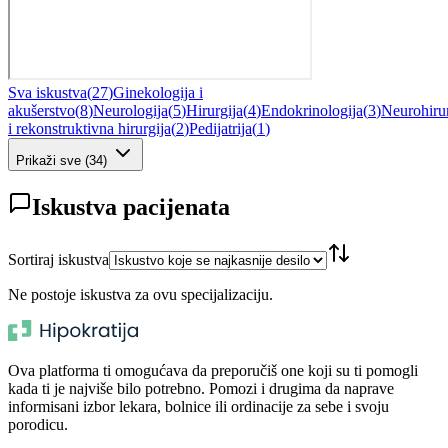
Sva iskustva
(
27
)
Ginekologija i
akušerstvo
(
8
)
Neurologija
(
5
)
Hirurgija
(
4
)
Endokrinologija
(
3
)
Neurohirur
i rekonstruktivna hirurgija
(
2
)
Pedijatrija
(
1
)
Prikaži sve
(
34
)
Iskustva pacijenata
Sortiraj iskustva
Ne postoje iskustva za ovu specijalizaciju.
Ova platforma ti omogućava da preporučiš one koji su ti pomogli
kada ti je najviše bilo potrebno. Pomozi i drugima da naprave
informisani izbor lekara, bolnice ili ordinacije za sebe i svoju
porodicu.