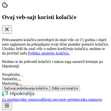
Ovaj veb-sajt koristi kolačiće
Prihvatanjem kolačića potvrđuješ da imaš više od 15 godina i daješ
nam saglasnost da prikupljamo tvoje lične podatke pomoću kolačića.
Ukoliko želiš da znaš više o našem korišćenju kolačića, molimo te
da pročitaš našu
Politiku upotrebe kolačića.
Molimo te da prihvatiš kolačiće i nakon toga nastaviš kretanje po
Hipokratiji.
Neophodni
Statistički
Marketing
Sačuvaj podešavanja kolačića
Odbij sve kolačiće
Za predstavnike ustanova
Blog
Logovanje predstavnika ustanova