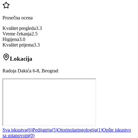
Prosečna ocena
Kvalitet pregleda
3.3
Vreme čekanja
2.5
Higijena
3.0
Kvalitet prijema
3.3
Lokacija
Radoja Dakića 6-8, Beograd
Sva iskustva
(
6
)
Pedijatrija
(
5
)
Otorinolaringologija
(
1
)
Opšte iskustvo
sa ustanovom
(
0
)