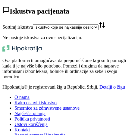
Iskustva pacijenata
Sortiraj iskustva
Ne postoje iskustva za ovu specijalizaciju.
Ova platforma ti omogućava da preporučiš one koji su ti pomogli
kada ti je najviše bilo potrebno. Pomozi i drugima da naprave
informisani izbor lekara, bolnice ili ordinacije za sebe i svoju
porodicu.
Hipokratija® je registrovani žig u Republici Srbiji.
Detalji o žigu
O nama
Kako ostaviti iskustvo
Smernice za zdravstvene ustanove
Najčešća pitanja
Politika privatnosti
Uslovi korišćenja
Kontakt