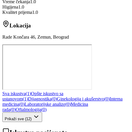
Vreme čekanja
1.0
Higijena
1.0
Kvalitet prijema
1.0
Lokacija
Rade Končara 46, Zemun, Beograd
Sva iskustva
(
1
)
Opšte iskustvo sa
ustanovom
(
1
)
Dijagnostika
(
0
)
Ginekologija i akušerstvo
(
0
)
Interna
medicina
(
0
)
Laboratorijske analize
(
0
)
Medicina
rada
(
0
)
Oftalmologija
(
0
)
Prikaži sve
(
12
)