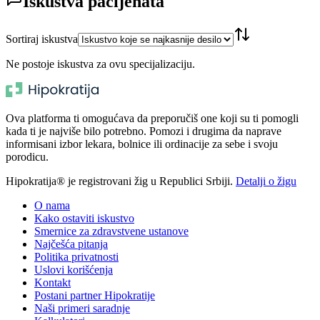
Iskustva pacijenata
Sortiraj iskustva
Ne postoje iskustva za ovu specijalizaciju.
Ova platforma ti omogućava da preporučiš one koji su ti pomogli
kada ti je najviše bilo potrebno. Pomozi i drugima da naprave
informisani izbor lekara, bolnice ili ordinacije za sebe i svoju
porodicu.
Hipokratija® je registrovani žig u Republici Srbiji.
Detalji o žigu
O nama
Kako ostaviti iskustvo
Smernice za zdravstvene ustanove
Najčešća pitanja
Politika privatnosti
Uslovi korišćenja
Kontakt
Postani partner Hipokratije
Naši primeri saradnje