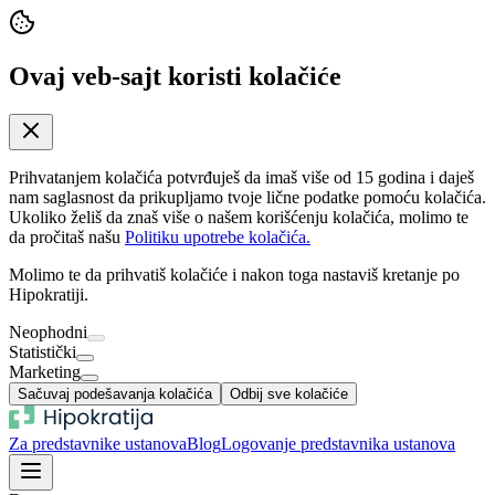
Ovaj veb-sajt koristi kolačiće
Prihvatanjem kolačića potvrđuješ da imaš više od 15 godina i daješ
nam saglasnost da prikupljamo tvoje lične podatke pomoću kolačića.
Ukoliko želiš da znaš više o našem korišćenju kolačića, molimo te
da pročitaš našu
Politiku upotrebe kolačića.
Molimo te da prihvatiš kolačiće i nakon toga nastaviš kretanje po
Hipokratiji.
Neophodni
Statistički
Marketing
Sačuvaj podešavanja kolačića
Odbij sve kolačiće
Za predstavnike ustanova
Blog
Logovanje predstavnika ustanova