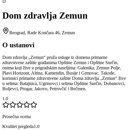
D
Dom zdravlja Zemun
Beograd
,
Rade Končara 46, Zemun
O ustanovi
Dom zdravlja „Zemun“ pruža usluge iz domena primarne
zdravstvene zaštite građanima Opštine Zemun i Opštine Surčin,
onima koji žive u prigradskim naseljima: Galenika, Zemun Polje,
Plavi Horizont, Altina, Kamendin, Busije i Grmovac. Takođe,
korisnici primarne zdravstvene zaštite Doma zdravlja „Zemun“ žive
u selima: Batajnica, Ugrinovci i selima Opštine Surčin, Dobanovci,
Boljevci, Progar, Jakovo, Petrovčić i Bečmen.
1.0
Prosečna ocena
Kvalitet pregleda
1.0