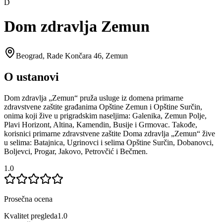
D
Dom zdravlja Zemun
Beograd
,
Rade Končara 46, Zemun
O ustanovi
Dom zdravlja „Zemun“ pruža usluge iz domena primarne
zdravstvene zaštite građanima Opštine Zemun i Opštine Surčin,
onima koji žive u prigradskim naseljima: Galenika, Zemun Polje,
Plavi Horizont, Altina, Kamendin, Busije i Grmovac. Takođe,
korisnici primarne zdravstvene zaštite Doma zdravlja „Zemun“ žive
u selima: Batajnica, Ugrinovci i selima Opštine Surčin, Dobanovci,
Boljevci, Progar, Jakovo, Petrovčić i Bečmen.
1.0
Prosečna ocena
Kvalitet pregleda
1.0