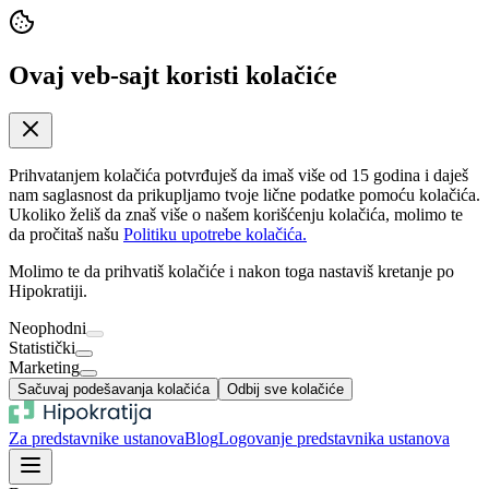
Ovaj veb-sajt koristi kolačiće
Prihvatanjem kolačića potvrđuješ da imaš više od 15 godina i daješ
nam saglasnost da prikupljamo tvoje lične podatke pomoću kolačića.
Ukoliko želiš da znaš više o našem korišćenju kolačića, molimo te
da pročitaš našu
Politiku upotrebe kolačića.
Molimo te da prihvatiš kolačiće i nakon toga nastaviš kretanje po
Hipokratiji.
Neophodni
Statistički
Marketing
Sačuvaj podešavanja kolačića
Odbij sve kolačiće
Za predstavnike ustanova
Blog
Logovanje predstavnika ustanova