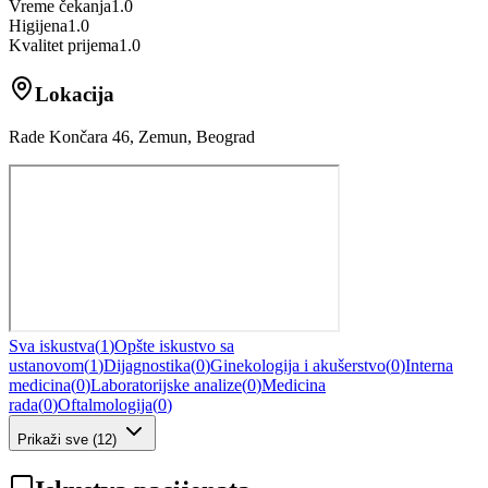
Vreme čekanja
1.0
Higijena
1.0
Kvalitet prijema
1.0
Lokacija
Rade Končara 46, Zemun, Beograd
Sva iskustva
(
1
)
Opšte iskustvo sa
ustanovom
(
1
)
Dijagnostika
(
0
)
Ginekologija i akušerstvo
(
0
)
Interna
medicina
(
0
)
Laboratorijske analize
(
0
)
Medicina
rada
(
0
)
Oftalmologija
(
0
)
Prikaži sve
(
12
)