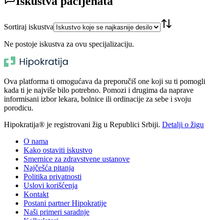
Iskustva pacijenata
Sortiraj iskustva
Ne postoje iskustva za ovu specijalizaciju.
Ova platforma ti omogućava da preporučiš one koji su ti pomogli
kada ti je najviše bilo potrebno. Pomozi i drugima da naprave
informisani izbor lekara, bolnice ili ordinacije za sebe i svoju
porodicu.
Hipokratija® je registrovani žig u Republici Srbiji.
Detalji o žigu
O nama
Kako ostaviti iskustvo
Smernice za zdravstvene ustanove
Najčešća pitanja
Politika privatnosti
Uslovi korišćenja
Kontakt
Postani partner Hipokratije
Naši primeri saradnje