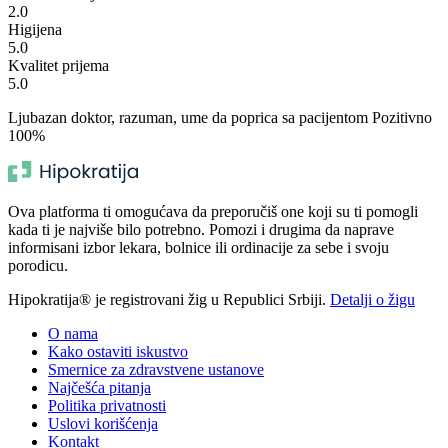
2.0
Higijena
5.0
Kvalitet prijema
5.0
Ljubazan doktor, razuman, ume da poprica sa pacijentom Pozitivno
100%
Ova platforma ti omogućava da preporučiš one koji su ti pomogli
kada ti je najviše bilo potrebno. Pomozi i drugima da naprave
informisani izbor lekara, bolnice ili ordinacije za sebe i svoju
porodicu.
Hipokratija® je registrovani žig u Republici Srbiji.
Detalji o žigu
O nama
Kako ostaviti iskustvo
Smernice za zdravstvene ustanove
Najčešća pitanja
Politika privatnosti
Uslovi korišćenja
Kontakt