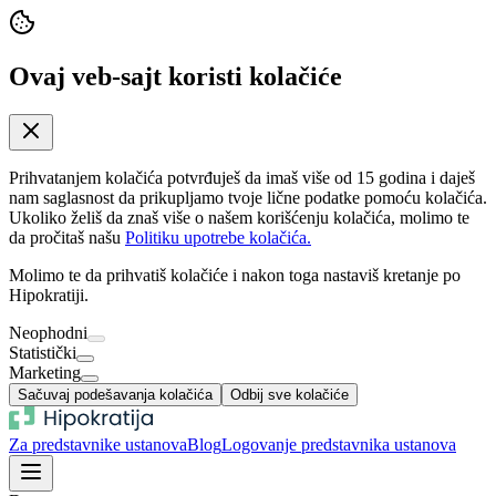
Ovaj veb-sajt koristi kolačiće
Prihvatanjem kolačića potvrđuješ da imaš više od 15 godina i daješ
nam saglasnost da prikupljamo tvoje lične podatke pomoću kolačića.
Ukoliko želiš da znaš više o našem korišćenju kolačića, molimo te
da pročitaš našu
Politiku upotrebe kolačića.
Molimo te da prihvatiš kolačiće i nakon toga nastaviš kretanje po
Hipokratiji.
Neophodni
Statistički
Marketing
Sačuvaj podešavanja kolačića
Odbij sve kolačiće
Za predstavnike ustanova
Blog
Logovanje predstavnika ustanova