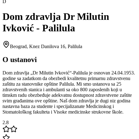
D
Dom zdravlja Dr Milutin
Ivković - Palilula
Beograd
,
Knez Danilova 16, Palilula
O ustanovi
Dom zdravlja „Dr Milutin Ivković“-Palilula je osnovan 24.04.1953.
godine sa zadatkom da obezbedi kvalitetnu primarnu zdravstvenu
zaštitu za stanovnike opštine Palilula. Mi smo ustanova sa 25
zdravstvenih stanica i ambulanti sa oko 800 zaposlenih koji u
timskm radu obezbeđuje adekvatnu dostupnost zdravstvene zaštite
svim građanima ove opštine. Naš dom zdravlja je dugi niz godina
nastavna baza za studente i specijalizanate Medicinskog i
Stomatološkog fakulteta i Visoke medicinske strukovne škole.
2.8