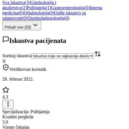
Sva iskustva
(
3
)
Ginekologija i
akušerstvo
(
2
)
Psihijatrija
(
1
)
Gastroenterologija
(
0
)
Interna
medicina
(
0
)
Oftalmologija
(
0
)
Opšte iskustvo sa
ustanovom
(
0
)
Otorinolaringologija
(
0
)
Prikaži sve
(
10
)
Iskustva pacijenata
Sortiraj iskustva
N
Verifikovan korisnik
28. februar 2022.
4.3
Specijalizacija: Psihijatrija
Kvalitet pregleda
5.0
Vreme čekanja