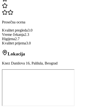
Prosečna ocena
Kvalitet pregleda
3.0
Vreme čekanja
2.3
Higijena
2.7
Kvalitet prijema
3.0
Lokacija
Knez Danilova 16, Palilula, Beograd