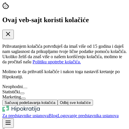
Ovaj veb-sajt koristi kolačiće
Prihvatanjem kolačića potvrđuješ da imaš više od 15 godina i daješ
nam saglasnost da prikupljamo tvoje lične podatke pomoću kolačića.
Ukoliko želiš da znaš više o našem korišćenju kolačića, molimo te
da pročitaš našu
Politiku upotrebe kolačića.
Molimo te da prihvatiš kolačiće i nakon toga nastaviš kretanje po
Hipokratiji.
Neophodni
Statistički
Marketing
Sačuvaj podešavanja kolačića
Odbij sve kolačiće
Za predstavnike ustanova
Blog
Logovanje predstavnika ustanova