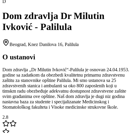
D
Dom zdravlja Dr Milutin
Ivković - Palilula
Beograd
,
Knez Danilova 16, Palilula
O ustanovi
Dom zdravlja „Dr Milutin Ivković“-Palilula je osnovan 24.04.1953.
godine sa zadatkom da obezbedi kvalitetnu primarnu zdravstvenu
zaštitu za stanovnike opštine Palilula. Mi smo ustanova sa 25
zdravstvenih stanica i ambulanti sa oko 800 zaposlenih koji u
timskm radu obezbeđuje adekvatnu dostupnost zdravstvene zaštite
svim građanima ove opštine. Naš dom zdravlja je dugi niz godina
nastavna baza za studente i specijalizanate Medicinskog i
Stomatološkog fakulteta i Visoke medicinske strukovne škole.
2.8