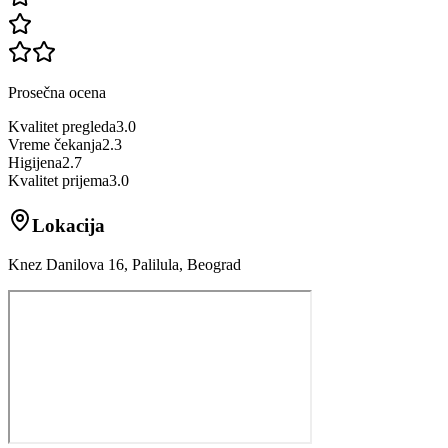
Prosečna ocena
Kvalitet pregleda
3.0
Vreme čekanja
2.3
Higijena
2.7
Kvalitet prijema
3.0
Lokacija
Knez Danilova 16, Palilula, Beograd