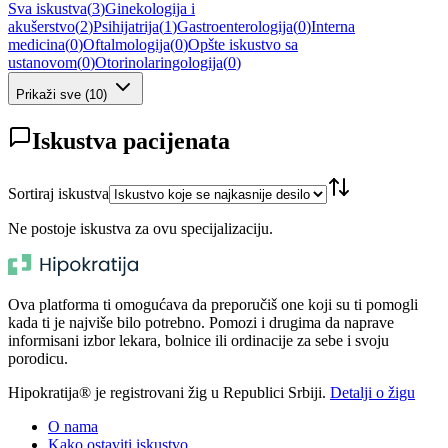
Sva iskustva
(
3
)
Ginekologija i
akušerstvo
(
2
)
Psihijatrija
(
1
)
Gastroenterologija
(
0
)
Interna
medicina
(
0
)
Oftalmologija
(
0
)
Opšte iskustvo sa
ustanovom
(
0
)
Otorinolaringologija
(
0
)
Prikaži sve
(
10
)
Iskustva pacijenata
Sortiraj iskustva
Ne postoje iskustva za ovu specijalizaciju.
Ova platforma ti omogućava da preporučiš one koji su ti pomogli
kada ti je najviše bilo potrebno. Pomozi i drugima da naprave
informisani izbor lekara, bolnice ili ordinacije za sebe i svoju
porodicu.
Hipokratija® je registrovani žig u Republici Srbiji.
Detalji o žigu
O nama
Kako ostaviti iskustvo