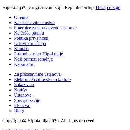
Hipokratija® je registrovani žig u Republici Srbiji.
Detalji o žigu
O nama
Kako ostaviti iskustvo
Smernice za zdravstvene ustanove
Najčešća pitanja
Politika privatnosti
Uslovi korišćenja
Kontakt
Postani partner Hipokratije
Naši primeri saradnje
Kalkulatori
Za predstavnike ustanova
›
Elektronski zdravstveni karton
›
Zakazivač
›
Notify
›
Ustanove
›
Specijalizacije
›
Iskustva
›
Blog
›
Copyright @
Hipokratija
2026
. All rights reserved.