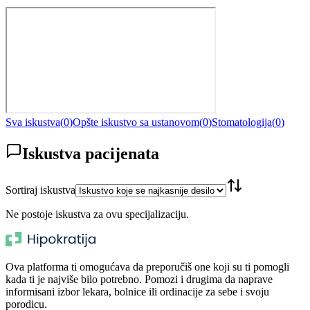
Sva iskustva
(
0
)
Opšte iskustvo sa ustanovom
(
0
)
Stomatologija
(
0
)
Iskustva pacijenata
Sortiraj iskustva
Ne postoje iskustva za ovu specijalizaciju.
Ova platforma ti omogućava da preporučiš one koji su ti pomogli
kada ti je najviše bilo potrebno. Pomozi i drugima da naprave
informisani izbor lekara, bolnice ili ordinacije za sebe i svoju
porodicu.