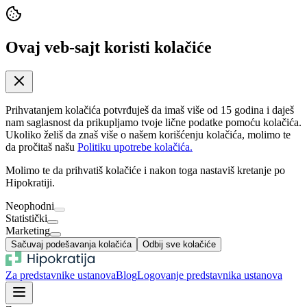
Ovaj veb-sajt koristi kolačiće
Prihvatanjem kolačića potvrđuješ da imaš više od 15 godina i daješ
nam saglasnost da prikupljamo tvoje lične podatke pomoću kolačića.
Ukoliko želiš da znaš više o našem korišćenju kolačića, molimo te
da pročitaš našu
Politiku upotrebe kolačića.
Molimo te da prihvatiš kolačiće i nakon toga nastaviš kretanje po
Hipokratiji.
Neophodni
Statistički
Marketing
Sačuvaj podešavanja kolačića
Odbij sve kolačiće
Za predstavnike ustanova
Blog
Logovanje predstavnika ustanova