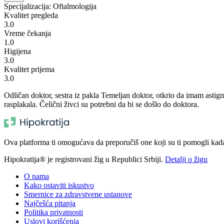
Specijalizacija: Oftalmologija
Kvalitet pregleda
3.0
Vreme čekanja
1.0
Higijena
3.0
Kvalitet prijema
3.0
Odličan doktor, sestra iz pakla Temeljan doktor, otkrio da imam astig
rasplakala. Čelični živci su potrebni da bi se došlo do doktora.
Ova platforma ti omogućava da preporučiš one koji su ti pomogli kada t
Hipokratija® je registrovani žig u Republici Srbiji.
Detalji o žigu
O nama
Kako ostaviti iskustvo
Smernice za zdravstvene ustanove
Najčešća pitanja
Politika privatnosti
Uslovi korišćenja