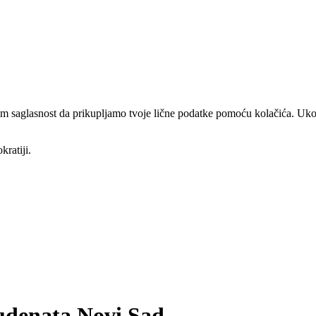
am saglasnost da prikupljamo tvoje lične podatke pomoću kolačića. Ukol
kratiji.
tudenata Novi Sad