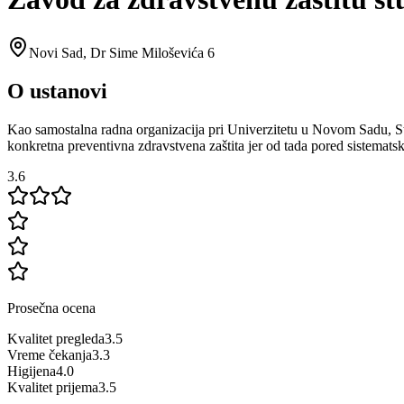
Novi Sad
,
Dr Sime Miloševića 6
O ustanovi
Kao samostalna radna organizacija pri Univerzitetu u Novom Sadu, S
konkretna preventivna zdravstvena zaštita jer od tada pored sistematsk
3.6
Prosečna ocena
Kvalitet pregleda
3.5
Vreme čekanja
3.3
Higijena
4.0
Kvalitet prijema
3.5