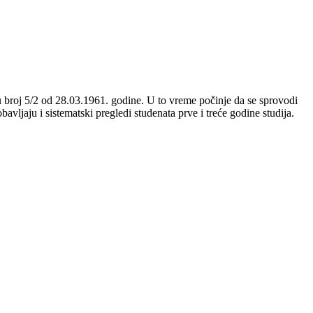
broj 5/2 od 28.03.1961. godine. U to vreme počinje da se sprovodi
vljaju i sistematski pregledi studenata prve i treće godine studija.