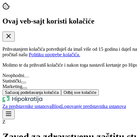
Ovaj veb-sajt koristi kolačiće
Prihvatanjem kolačića potvrđuješ da imaš više od 15 godina i daješ n
pročitaš našu
Politiku upotrebe kolačića.
Molimo te da prihvatiš kolačiće i nakon toga nastaviš kretanje po Hipo
Neophodni
Statistički
Marketing
Sačuvaj podešavanja kolačića
Odbij sve kolačiće
Za predstavnike ustanova
Blog
Logovanje predstavnika ustanova
Z
Zavod za zdravstvenu zaštitu s