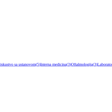
 iskustvo sa ustanovom
(
5
)
Interna medicina
(
3
)
Oftalmologija
(
3
)
Laborator