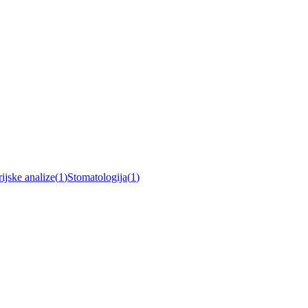
ijske analize
(
1
)
Stomatologija
(
1
)