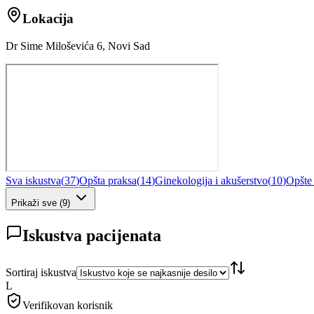
Lokacija
Dr Sime Miloševića 6, Novi Sad
Sva iskustva
(
37
)
Opšta praksa
(
14
)
Ginekologija i akušerstvo
(
10
)
Opšte
Prikaži sve
(
9
)
Iskustva pacijenata
Sortiraj iskustva
L
Verifikovan korisnik