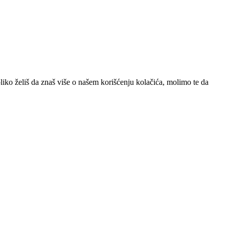
iko želiš da znaš više o našem korišćenju kolačića, molimo te da