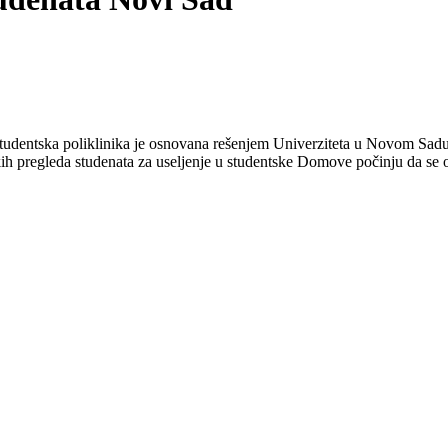
tudentska poliklinika je osnovana rešenjem Univerziteta u Novom Sadu 
ih pregleda studenata za useljenje u studentske Domove počinju da se oba