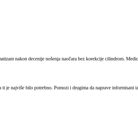
matizam nakon decenije nošenja naočara bez korekcije cilindrom. Medici
i je najviše bilo potrebno. Pomozi i drugima da naprave informisani izbo