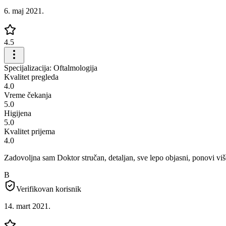
6. maj 2021.
4.5
Specijalizacija: Oftalmologija
Kvalitet pregleda
4.0
Vreme čekanja
5.0
Higijena
5.0
Kvalitet prijema
4.0
Zadovoljna sam Doktor stručan, detaljan, sve lepo objasni, ponovi viš
B
Verifikovan korisnik
14. mart 2021.