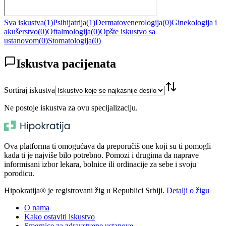
Sva iskustva
(
1
)
Psihijatrija
(
1
)
Dermatovenerologija
(
0
)
Ginekologija i
akušerstvo
(
0
)
Oftalmologija
(
0
)
Opšte iskustvo sa
ustanovom
(
0
)
Stomatologija
(
0
)
Iskustva pacijenata
Sortiraj iskustva
Ne postoje iskustva za ovu specijalizaciju.
Ova platforma ti omogućava da preporučiš one koji su ti pomogli
kada ti je najviše bilo potrebno. Pomozi i drugima da naprave
informisani izbor lekara, bolnice ili ordinacije za sebe i svoju
porodicu.
Hipokratija® je registrovani žig u Republici Srbiji.
Detalji o žigu
O nama
Kako ostaviti iskustvo
Smernice za zdravstvene ustanove