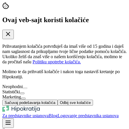
Ovaj veb-sajt koristi kolačiće
Prihvatanjem kolačića potvrđuješ da imaš više od 15 godina i daješ
nam saglasnost da prikupljamo tvoje lične podatke pomoću kolačića.
Ukoliko želiš da znaš više o našem korišćenju kolačića, molimo te
da pročitaš našu
Politiku upotrebe kolačića.
Molimo te da prihvatiš kolačiće i nakon toga nastaviš kretanje po
Hipokratiji.
Neophodni
Statistički
Marketing
Sačuvaj podešavanja kolačića
Odbij sve kolačiće
Za predstavnike ustanova
Blog
Logovanje predstavnika ustanova