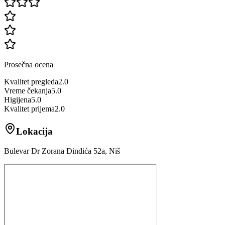
Prosečna ocena
Kvalitet pregleda
2.0
Vreme čekanja
5.0
Higijena
5.0
Kvalitet prijema
2.0
Lokacija
Bulevar Dr Zorana Đinđića 52a, Niš