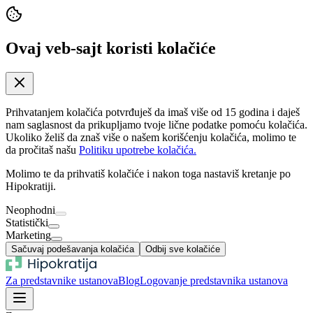
Ovaj veb-sajt koristi kolačiće
Prihvatanjem kolačića potvrđuješ da imaš više od 15 godina i daješ
nam saglasnost da prikupljamo tvoje lične podatke pomoću kolačića.
Ukoliko želiš da znaš više o našem korišćenju kolačića, molimo te
da pročitaš našu
Politiku upotrebe kolačića.
Molimo te da prihvatiš kolačiće i nakon toga nastaviš kretanje po
Hipokratiji.
Neophodni
Statistički
Marketing
Sačuvaj podešavanja kolačića
Odbij sve kolačiće
Za predstavnike ustanova
Blog
Logovanje predstavnika ustanova