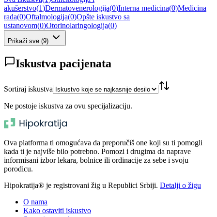
akušerstvo
(
1
)
Dermatovenerologija
(
0
)
Interna medicina
(
0
)
Medicina
rada
(
0
)
Oftalmologija
(
0
)
Opšte iskustvo sa
ustanovom
(
0
)
Otorinolaringologija
(
0
)
Prikaži sve
(
9
)
Iskustva pacijenata
Sortiraj iskustva
Ne postoje iskustva za ovu specijalizaciju.
Ova platforma ti omogućava da preporučiš one koji su ti pomogli
kada ti je najviše bilo potrebno. Pomozi i drugima da naprave
informisani izbor lekara, bolnice ili ordinacije za sebe i svoju
porodicu.
Hipokratija® je registrovani žig u Republici Srbiji.
Detalji o žigu
O nama
Kako ostaviti iskustvo