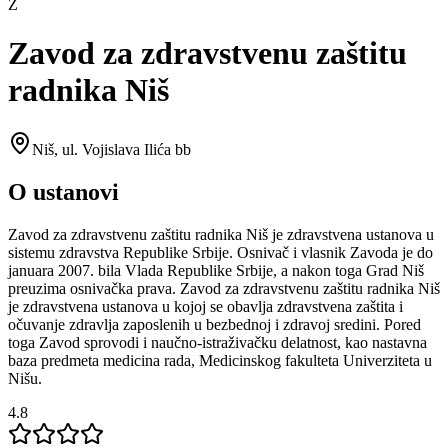
Z
Zavod za zdravstvenu zaštitu
radnika Niš
Niš
,
ul. Vojislava Ilića bb
O ustanovi
Zavod za zdravstvenu zaštitu radnika Niš je zdravstvena ustanova u
sistemu zdravstva Republike Srbije. Osnivač i vlasnik Zavoda je do
januara 2007. bila Vlada Republike Srbije, a nakon toga Grad Niš
preuzima osnivačka prava. Zavod za zdravstvenu zaštitu radnika Niš
je zdravstvena ustanova u kojoj se obavlja zdravstvena zaštita i
očuvanje zdravlja zaposlenih u bezbednoj i zdravoj sredini. Pored
toga Zavod sprovodi i naučno-istraživačku delatnost, kao nastavna
baza predmeta medicina rada, Medicinskog fakulteta Univerziteta u
Nišu.
4.8