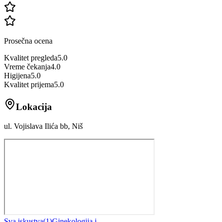
Prosečna ocena
Kvalitet pregleda
5.0
Vreme čekanja
4.0
Higijena
5.0
Kvalitet prijema
5.0
Lokacija
ul. Vojislava Ilića bb, Niš
Sva iskustva
(
1
)
Ginekologija i