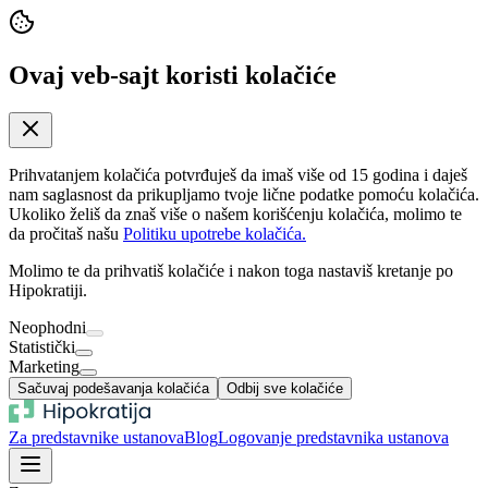
Ovaj veb-sajt koristi kolačiće
Prihvatanjem kolačića potvrđuješ da imaš više od 15 godina i daješ
nam saglasnost da prikupljamo tvoje lične podatke pomoću kolačića.
Ukoliko želiš da znaš više o našem korišćenju kolačića, molimo te
da pročitaš našu
Politiku upotrebe kolačića.
Molimo te da prihvatiš kolačiće i nakon toga nastaviš kretanje po
Hipokratiji.
Neophodni
Statistički
Marketing
Sačuvaj podešavanja kolačića
Odbij sve kolačiće
Za predstavnike ustanova
Blog
Logovanje predstavnika ustanova