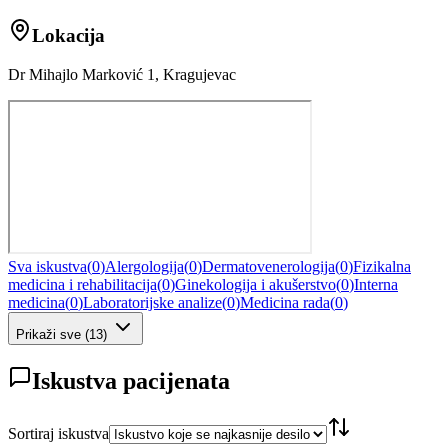
Lokacija
Dr Mihajlo Marković 1, Kragujevac
Sva iskustva
(
0
)
Alergologija
(
0
)
Dermatovenerologija
(
0
)
Fizikalna
medicina i rehabilitacija
(
0
)
Ginekologija i akušerstvo
(
0
)
Interna
medicina
(
0
)
Laboratorijske analize
(
0
)
Medicina rada
(
0
)
Prikaži sve
(
13
)
Iskustva pacijenata
Sortiraj iskustva