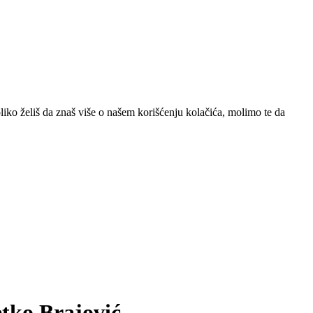
iko želiš da znaš više o našem korišćenju kolačića, molimo te da
etko Brajović