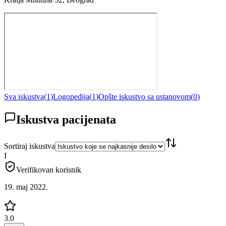
Sva iskustva
(
1
)
Logopedija
(
1
)
Opšte iskustvo sa ustanovom
(
0
)
Iskustva pacijenata
Sortiraj iskustva
I
Verifikovan korisnik
19. maj 2022.
3.0