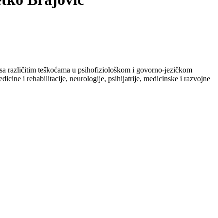
a sa različitim teškoćama u psihofiziološkom i govorno-jezičkom
icine i rehabilitacije, neurologije, psihijatrije, medicinske i razvojne