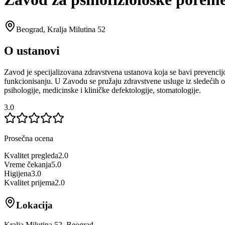
Beograd
,
Kralja Milutina 52
O ustanovi
Zavod je specijalizovana zdravstvena ustanova koja se bavi prevencijo
funkcionisanju. U Zavodu se pružaju zdravstvene usluge iz sledećih oblas
psihologije, medicinske i kliničke defektologije, stomatologije.
3.0
Prosečna ocena
Kvalitet pregleda
2.0
Vreme čekanja
5.0
Higijena
3.0
Kvalitet prijema
2.0
Lokacija
Kralja Milutina 52, Beograd