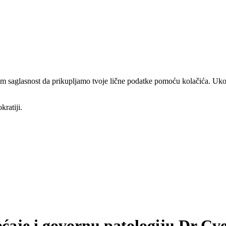
am saglasnost da prikupljamo tvoje lične podatke pomoću kolačića. Ukol
kratiji.
ćaje i govornu patologiju Dr Cv