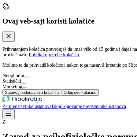
Ovaj veb-sajt koristi kolačiće
Prihvatanjem kolačića potvrđuješ da imaš više od 15 godina i daješ n
pročitaš našu
Politiku upotrebe kolačića.
Molimo te da prihvatiš kolačiće i nakon toga nastaviš kretanje po Hipo
Neophodni
Statistički
Marketing
Sačuvaj podešavanja kolačića
Odbij sve kolačiće
Za predstavnike ustanova
Blog
Logovanje predstavnika ustanova
Z
Zavod za psihofiziološke poreme