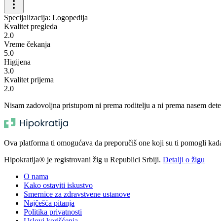
Specijalizacija: Logopedija
Kvalitet pregleda
2.0
Vreme čekanja
5.0
Higijena
3.0
Kvalitet prijema
2.0
Nisam zadovoljna pristupom ni prema roditelju a ni prema nasem detetu
Ova platforma ti omogućava da preporučiš one koji su ti pomogli kada t
Hipokratija® je registrovani žig u Republici Srbiji.
Detalji o žigu
O nama
Kako ostaviti iskustvo
Smernice za zdravstvene ustanove
Najčešća pitanja
Politika privatnosti
Uslovi korišćenja