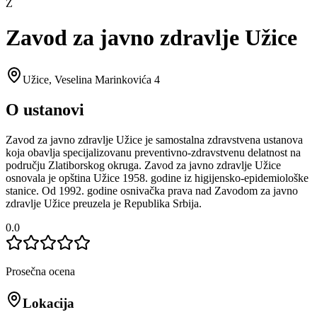
Z
Zavod za javno zdravlje Užice
Užice
,
Veselina Marinkovića 4
O ustanovi
Zavod za javno zdravlje Užice je samostalna zdravstvena ustanova
koja obavlja specijalizovanu preventivno-zdravstvenu delatnost na
području Zlatiborskog okruga. Zavod za javno zdravlje Užice
osnovala je opština Užice 1958. godine iz higijensko-epidemiološke
stanice. Od 1992. godine osnivačka prava nad Zavodom za javno
zdravlje Užice preuzela je Republika Srbija.
0.0
Prosečna ocena
Lokacija