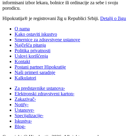
informisani izbor lekara, bolnice ili ordinacije za sebe i svoju
porodicu.
Hipokratija® je registrovani žig u Republici Srbiji.
Detalji o žigu
O nama
Kako ostaviti iskustvo
Smernice za zdravstvene ustanove
Najčešća pitanja
Politika privatnosti
Uslovi korišćenja
Kontakt
Postani partner Hipokratije
Naši primeri saradnje
Kalkulatori
Za predstavnike ustanova
›
Elektronski zdravstveni karton
›
Zakazivač
›
Notify
›
Ustanove
›
Specijalizacije
›
Iskustva
›
Blog
›