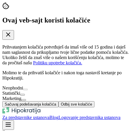
Ovaj veb-sajt koristi kolačiće
Prihvatanjem kolačića potvrđuješ da imaš više od 15 godina i daješ
nam saglasnost da prikupljamo tvoje lične podatke pomoću kolačića.
Ukoliko želiš da znaš više o našem korišćenju kolačića, molimo te
da pročitaš našu
Politiku upotrebe kolačića.
Molimo te da prihvatiš kolačiće i nakon toga nastaviš kretanje po
Hipokratiji.
Neophodni
Statistički
Marketing
Sačuvaj podešavanja kolačića
Odbij sve kolačiće
Za predstavnike ustanova
Blog
Logovanje predstavnika ustanova