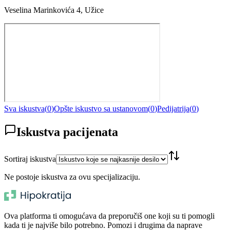
Veselina Marinkovića 4, Užice
Sva iskustva
(
0
)
Opšte iskustvo sa ustanovom
(
0
)
Pedijatrija
(
0
)
Iskustva pacijenata
Sortiraj iskustva
Ne postoje iskustva za ovu specijalizaciju.
Ova platforma ti omogućava da preporučiš one koji su ti pomogli
kada ti je najviše bilo potrebno. Pomozi i drugima da naprave