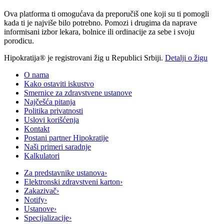
Ova platforma ti omogućava da preporučiš one koji su ti pomogli
kada ti je najviše bilo potrebno. Pomozi i drugima da naprave
informisani izbor lekara, bolnice ili ordinacije za sebe i svoju
porodicu.
Hipokratija® je registrovani žig u Republici Srbiji.
Detalji o žigu
O nama
Kako ostaviti iskustvo
Smernice za zdravstvene ustanove
Najčešća pitanja
Politika privatnosti
Uslovi korišćenja
Kontakt
Postani partner Hipokratije
Naši primeri saradnje
Kalkulatori
Za predstavnike ustanova
›
Elektronski zdravstveni karton
›
Zakazivač
›
Notify
›
Ustanove
›
Specijalizacije
›