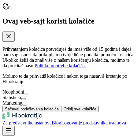
Ovaj veb-sajt koristi kolačiće
Prihvatanjem kolačića potvrđuješ da imaš više od 15 godina i daješ
nam saglasnost da prikupljamo tvoje lične podatke pomoću kolačića.
Ukoliko želiš da znaš više o našem korišćenju kolačića, molimo te
da pročitaš našu
Politiku upotrebe kolačića.
Molimo te da prihvatiš kolačiće i nakon toga nastaviš kretanje po
Hipokratiji.
Neophodni
Statistički
Marketing
Sačuvaj podešavanja kolačića
Odbij sve kolačiće
Za predstavnike ustanova
Blog
Logovanje predstavnika ustanova