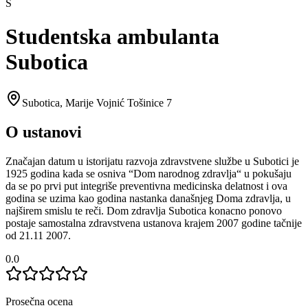
S
Studentska ambulanta
Subotica
Subotica
,
Marije Vojnić Tošinice 7
O ustanovi
Značajan datum u istorijatu razvoja zdravstvene službe u Subotici je
1925 godina kada se osniva “Dom narodnog zdravlja“ u pokušaju
da se po prvi put integriše preventivna medicinska delatnost i ova
godina se uzima kao godina nastanka današnjeg Doma zdravlja, u
najširem smislu te reči. Dom zdravlja Subotica konacno ponovo
postaje samostalna zdravstvena ustanova krajem 2007 godine tačnije
od 21.11 2007.
0.0
Prosečna ocena