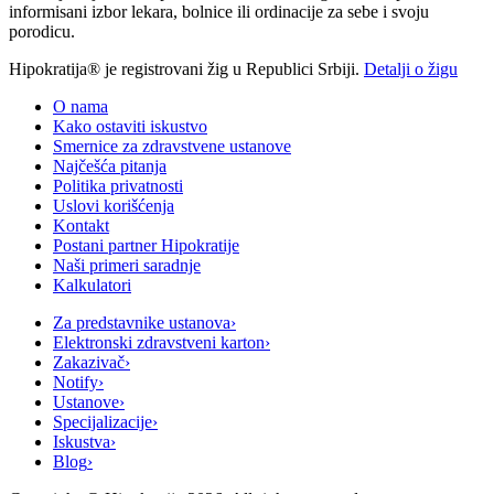
informisani izbor lekara, bolnice ili ordinacije za sebe i svoju
porodicu.
Hipokratija® je registrovani žig u Republici Srbiji.
Detalji o žigu
O nama
Kako ostaviti iskustvo
Smernice za zdravstvene ustanove
Najčešća pitanja
Politika privatnosti
Uslovi korišćenja
Kontakt
Postani partner Hipokratije
Naši primeri saradnje
Kalkulatori
Za predstavnike ustanova
›
Elektronski zdravstveni karton
›
Zakazivač
›
Notify
›
Ustanove
›
Specijalizacije
›
Iskustva
›
Blog
›