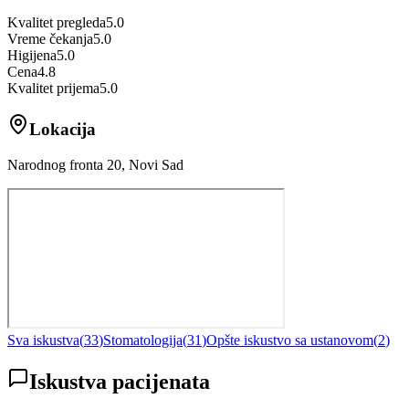
Kvalitet pregleda
5.0
Vreme čekanja
5.0
Higijena
5.0
Cena
4.8
Kvalitet prijema
5.0
Lokacija
Narodnog fronta 20, Novi Sad
Sva iskustva
(
33
)
Stomatologija
(
31
)
Opšte iskustvo sa ustanovom
(
2
)
Iskustva pacijenata