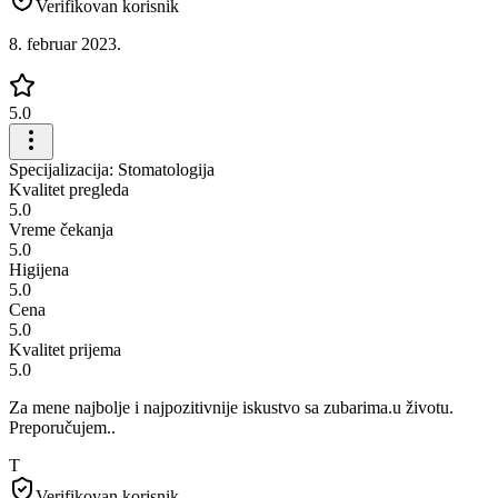
Verifikovan korisnik
8. februar 2023.
5.0
Specijalizacija: Stomatologija
Kvalitet pregleda
5.0
Vreme čekanja
5.0
Higijena
5.0
Cena
5.0
Kvalitet prijema
5.0
Za mene najbolje i najpozitivnije iskustvo sa zubarima.u životu.
Preporučujem..
T
Verifikovan korisnik