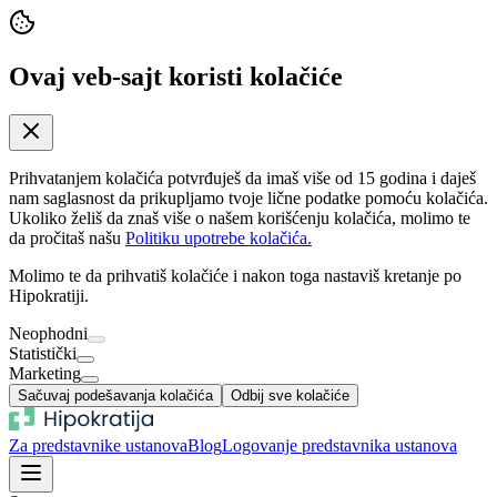
Ovaj veb-sajt koristi kolačiće
Prihvatanjem kolačića potvrđuješ da imaš više od 15 godina i daješ
nam saglasnost da prikupljamo tvoje lične podatke pomoću kolačića.
Ukoliko želiš da znaš više o našem korišćenju kolačića, molimo te
da pročitaš našu
Politiku upotrebe kolačića.
Molimo te da prihvatiš kolačiće i nakon toga nastaviš kretanje po
Hipokratiji.
Neophodni
Statistički
Marketing
Sačuvaj podešavanja kolačića
Odbij sve kolačiće
Za predstavnike ustanova
Blog
Logovanje predstavnika ustanova