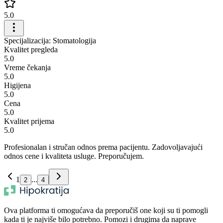
5.0
Specijalizacija: Stomatologija
Kvalitet pregleda
5.0
Vreme čekanja
5.0
Higijena
5.0
Cena
5.0
Kvalitet prijema
5.0
Profesionalan i stručan odnos prema pacijentu. Zadovoljavajući
odnos cene i kvaliteta usluge. Preporučujem.
1
...
2
4
Ova platforma ti omogućava da preporučiš one koji su ti pomogli
kada ti je najviše bilo potrebno. Pomozi i drugima da naprave