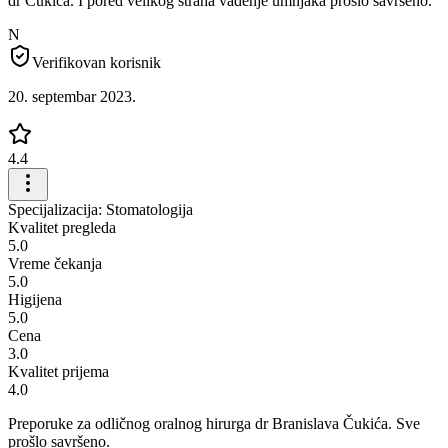
dr Čukića. I pored velikog straha vađenje umnjaka prošlo savršeno.
N
Verifikovan korisnik
20. septembar 2023.
4.4
Specijalizacija: Stomatologija
Kvalitet pregleda
5.0
Vreme čekanja
5.0
Higijena
5.0
Cena
3.0
Kvalitet prijema
4.0
Preporuke za odličnog oralnog hirurga dr Branislava Čukića. Sve
prošlo savršeno.