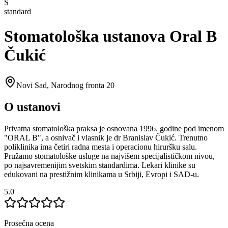
S
standard
Stomatološka ustanova Oral B
Čukić
Novi Sad
,
Narodnog fronta 20
O ustanovi
Privatna stomatološka praksa je osnovana 1996. godine pod imenom
"ORAL B", a osnivač i vlasnik je dr Branislav Čukić. Trenutno
poliklinika ima četiri radna mesta i operacionu hiruršku salu.
Pružamo stomatološke usluge na najvišem specijalističkom nivou,
po najsavremenijim svetskim standardima. Lekari klinike su
edukovani na prestižnim klinikama u Srbiji, Evropi i SAD-u.
5.0
Prosečna ocena