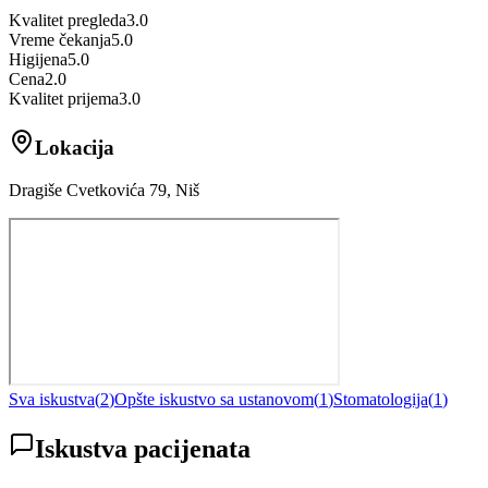
Kvalitet pregleda
3.0
Vreme čekanja
5.0
Higijena
5.0
Cena
2.0
Kvalitet prijema
3.0
Lokacija
Dragiše Cvetkovića 79, Niš
Sva iskustva
(
2
)
Opšte iskustvo sa ustanovom
(
1
)
Stomatologija
(
1
)
Iskustva pacijenata