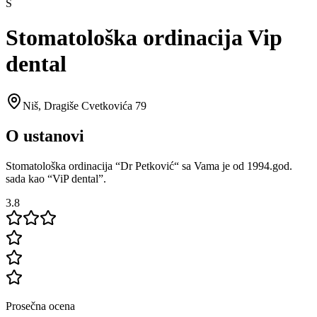
S
Stomatološka ordinacija Vip
dental
Niš
,
Dragiše Cvetkovića 79
O ustanovi
Stomatološka ordinacija “Dr Petković“ sa Vama je od 1994.god.
sada kao “ViP dental”.
3.8
Prosečna ocena