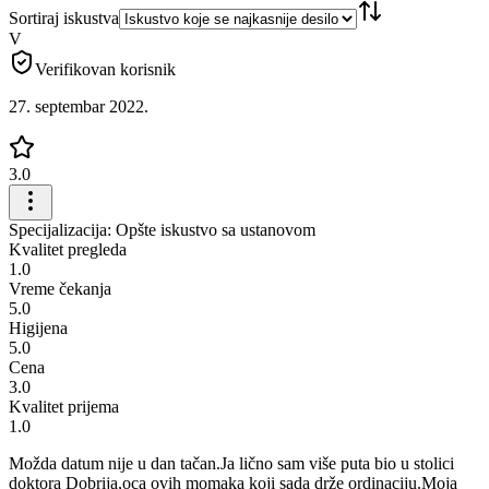
Sortiraj iskustva
V
Verifikovan korisnik
27. septembar 2022.
3.0
Specijalizacija: Opšte iskustvo sa ustanovom
Kvalitet pregleda
1.0
Vreme čekanja
5.0
Higijena
5.0
Cena
3.0
Kvalitet prijema
1.0
Možda datum nije u dan tačan.Ja lično sam više puta bio u stolici
doktora Dobrija,oca ovih momaka koji sada drže ordinaciju.Moja