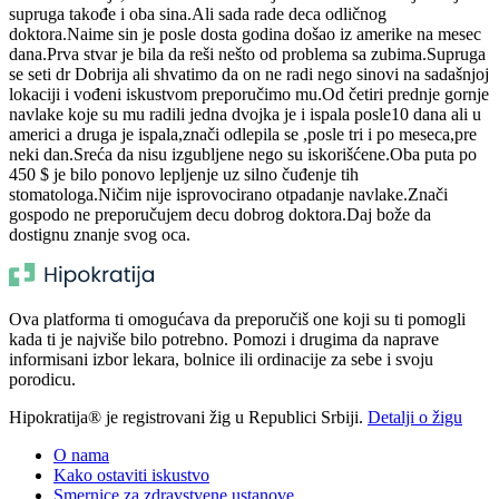
supruga takođe i oba sina.Ali sada rade deca odličnog
doktora.Naime sin je posle dosta godina došao iz amerike na mesec
dana.Prva stvar je bila da reši nešto od problema sa zubima.Supruga
se seti dr Dobrija ali shvatimo da on ne radi nego sinovi na sadašnjoj
lokaciji i vođeni iskustvom preporučimo mu.Od četiri prednje gornje
navlake koje su mu radili jedna dvojka je i ispala posle10 dana ali u
americi a druga je ispala,znači odlepila se ,posle tri i po meseca,pre
neki dan.Sreća da nisu izgubljene nego su iskorišćene.Oba puta po
450 $ je bilo ponovo lepljenje uz silno čuđenje tih
stomatologa.Ničim nije isprovocirano otpadanje navlake.Znači
gospodo ne preporučujem decu dobrog doktora.Daj bože da
dostignu znanje svog oca.
Ova platforma ti omogućava da preporučiš one koji su ti pomogli
kada ti je najviše bilo potrebno. Pomozi i drugima da naprave
informisani izbor lekara, bolnice ili ordinacije za sebe i svoju
porodicu.
Hipokratija® je registrovani žig u Republici Srbiji.
Detalji o žigu
O nama
Kako ostaviti iskustvo
Smernice za zdravstvene ustanove