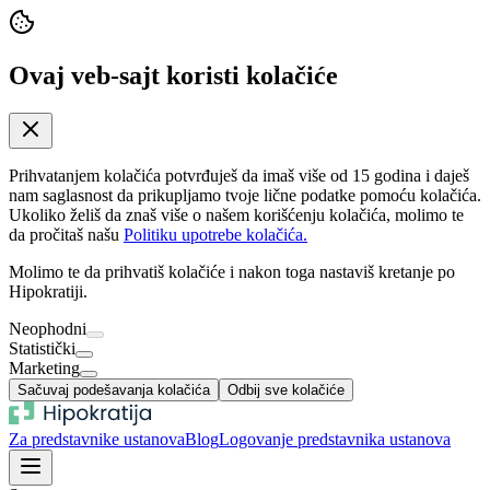
Ovaj veb-sajt koristi kolačiće
Prihvatanjem kolačića potvrđuješ da imaš više od 15 godina i daješ
nam saglasnost da prikupljamo tvoje lične podatke pomoću kolačića.
Ukoliko želiš da znaš više o našem korišćenju kolačića, molimo te
da pročitaš našu
Politiku upotrebe kolačića.
Molimo te da prihvatiš kolačiće i nakon toga nastaviš kretanje po
Hipokratiji.
Neophodni
Statistički
Marketing
Sačuvaj podešavanja kolačića
Odbij sve kolačiće
Za predstavnike ustanova
Blog
Logovanje predstavnika ustanova