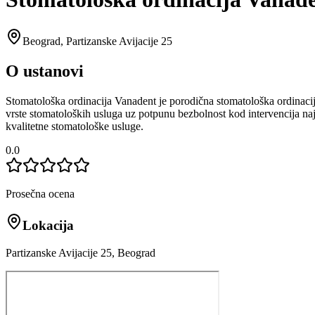
Beograd
,
Partizanske Avijacije 25
O ustanovi
Stomatološka ordinacija Vanadent je porodična stomatološka ordinacij
vrste stomatoloških usluga uz potpunu bezbolnost kod intervencija najk
kvalitetne stomatološke usluge.
0.0
Prosečna ocena
Lokacija
Partizanske Avijacije 25, Beograd