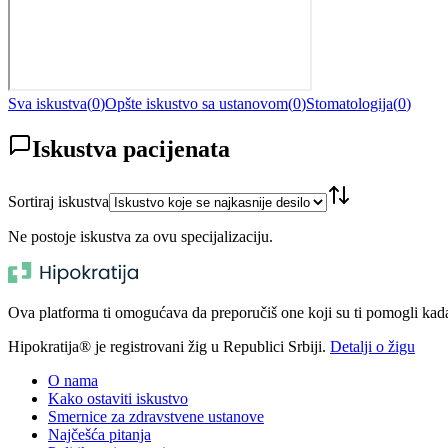
Sva iskustva
(
0
)
Opšte iskustvo sa ustanovom
(
0
)
Stomatologija
(
0
)
Iskustva pacijenata
Sortiraj iskustva
Ne postoje iskustva za ovu specijalizaciju.
Ova platforma ti omogućava da preporučiš one koji su ti pomogli kada t
Hipokratija® je registrovani žig u Republici Srbiji.
Detalji o žigu
O nama
Kako ostaviti iskustvo
Smernice za zdravstvene ustanove
Najčešća pitanja