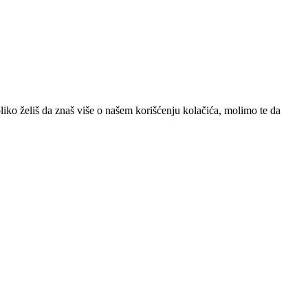
iko želiš da znaš više o našem korišćenju kolačića, molimo te da