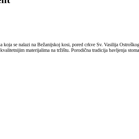
a koja se nalazi na Bežanijskoj kosi, pored crkve Sv. Vasilija Ostroš
valitetnijim materijalima na tržištu. Porodična tradicija bavljenja sto