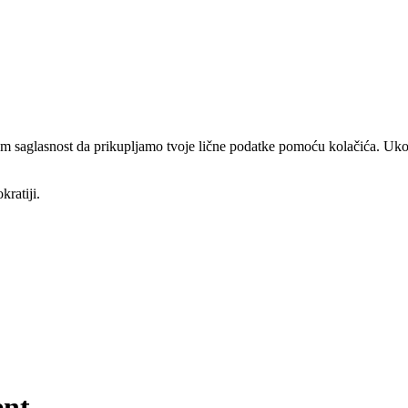
am saglasnost da prikupljamo tvoje lične podatke pomoću kolačića. Ukol
kratiji.
ent