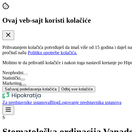
Ovaj veb-sajt koristi kolačiće
Prihvatanjem kolačića potvrđuješ da imaš više od 15 godina i daješ n
pročitaš našu
Politiku upotrebe kolačića.
Molimo te da prihvatiš kolačiće i nakon toga nastaviš kretanje po Hipo
Neophodni
Statistički
Marketing
Sačuvaj podešavanja kolačića
Odbij sve kolačiće
Za predstavnike ustanova
Blog
Logovanje predstavnika ustanova
S
Stomatološka ordinacija Vanad