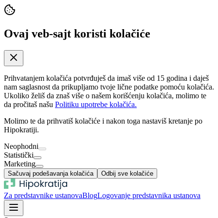
Ovaj veb-sajt koristi kolačiće
Prihvatanjem kolačića potvrđuješ da imaš više od 15 godina i daješ
nam saglasnost da prikupljamo tvoje lične podatke pomoću kolačića.
Ukoliko želiš da znaš više o našem korišćenju kolačića, molimo te
da pročitaš našu
Politiku upotrebe kolačića.
Molimo te da prihvatiš kolačiće i nakon toga nastaviš kretanje po
Hipokratiji.
Neophodni
Statistički
Marketing
Sačuvaj podešavanja kolačića
Odbij sve kolačiće
Za predstavnike ustanova
Blog
Logovanje predstavnika ustanova