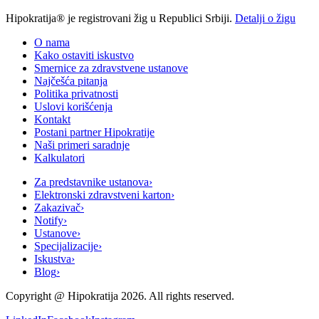
Hipokratija® je registrovani žig u Republici Srbiji.
Detalji o žigu
O nama
Kako ostaviti iskustvo
Smernice za zdravstvene ustanove
Najčešća pitanja
Politika privatnosti
Uslovi korišćenja
Kontakt
Postani partner Hipokratije
Naši primeri saradnje
Kalkulatori
Za predstavnike ustanova
›
Elektronski zdravstveni karton
›
Zakazivač
›
Notify
›
Ustanove
›
Specijalizacije
›
Iskustva
›
Blog
›
Copyright @
Hipokratija
2026
. All rights reserved.