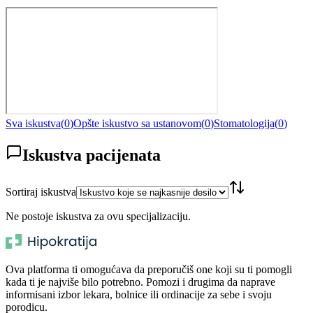
Sva iskustva
(
0
)
Opšte iskustvo sa ustanovom
(
0
)
Stomatologija
(
0
)
Iskustva pacijenata
Sortiraj iskustva
Ne postoje iskustva za ovu specijalizaciju.
Ova platforma ti omogućava da preporučiš one koji su ti pomogli
kada ti je najviše bilo potrebno. Pomozi i drugima da naprave
informisani izbor lekara, bolnice ili ordinacije za sebe i svoju
porodicu.