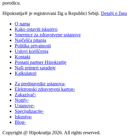
porodicu.
Hipokratija® je registrovani žig u Republici Srbiji.
Detalji o žigu
O nama
Kako ostaviti iskustvo
Smernice za zdravstvene ustanove
Najčešća pitanja
Politika privatnosti
Uslovi korišćenja
Kontakt
Postani partner Hipokratije
Naši primeri saradnje
Kalkulatori
Za predstavnike ustanova
›
Elektronski zdravstveni karton
›
Zakazivač
›
Notify
›
Ustanove
›
Specijalizacije
›
Iskustva
›
Blog
›
Copyright @
Hipokratija
2026
. All rights reserved.