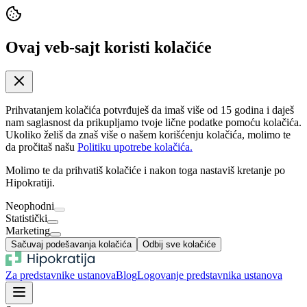
Ovaj veb-sajt koristi kolačiće
Prihvatanjem kolačića potvrđuješ da imaš više od 15 godina i daješ
nam saglasnost da prikupljamo tvoje lične podatke pomoću kolačića.
Ukoliko želiš da znaš više o našem korišćenju kolačića, molimo te
da pročitaš našu
Politiku upotrebe kolačića.
Molimo te da prihvatiš kolačiće i nakon toga nastaviš kretanje po
Hipokratiji.
Neophodni
Statistički
Marketing
Sačuvaj podešavanja kolačića
Odbij sve kolačiće
Za predstavnike ustanova
Blog
Logovanje predstavnika ustanova