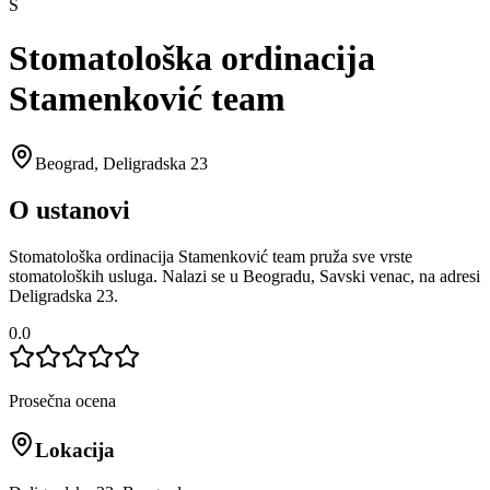
S
Stomatološka ordinacija
Stamenković team
Beograd
,
Deligradska 23
O ustanovi
Stomatološka ordinacija Stamenković team pruža sve vrste
stomatoloških usluga. Nalazi se u Beogradu, Savski venac, na adresi
Deligradska 23.
0.0
Prosečna ocena
Lokacija