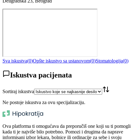
Deligradska 23, Beograd
Sva iskustva
(
0
)
Opšte iskustvo sa ustanovom
(
0
)
Stomatologija
(
0
)
Iskustva pacijenata
Sortiraj iskustva
Ne postoje iskustva za ovu specijalizaciju.
Ova platforma ti omogućava da preporučiš one koji su ti pomogli
kada ti je najviše bilo potrebno. Pomozi i drugima da naprave
informisani izbor lekara, bolnice ili ordinacije za sebe i svoju