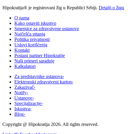
Hipokratija® je registrovani žig u Republici Srbiji.
Detalji o žigu
O nama
Kako ostaviti iskustvo
Smernice za zdravstvene ustanove
Najčešća pitanja
Politika privatnosti
Uslovi korišćenja
Kontakt
Postani partner Hipokratije
Naši primeri saradnje
Kalkulatori
Za predstavnike ustanova
›
Elektronski zdravstveni karton
›
Zakazivač
›
Notify
›
Ustanove
›
Specijalizacije
›
Iskustva
›
Blog
›
Copyright @
Hipokratija
2026
. All rights reserved.