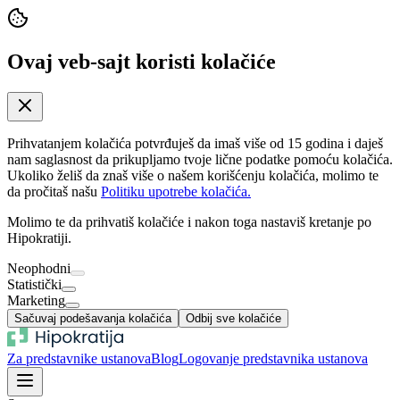
Ovaj veb-sajt koristi kolačiće
Prihvatanjem kolačića potvrđuješ da imaš više od 15 godina i daješ
nam saglasnost da prikupljamo tvoje lične podatke pomoću kolačića.
Ukoliko želiš da znaš više o našem korišćenju kolačića, molimo te
da pročitaš našu
Politiku upotrebe kolačića.
Molimo te da prihvatiš kolačiće i nakon toga nastaviš kretanje po
Hipokratiji.
Neophodni
Statistički
Marketing
Sačuvaj podešavanja kolačića
Odbij sve kolačiće
Za predstavnike ustanova
Blog
Logovanje predstavnika ustanova