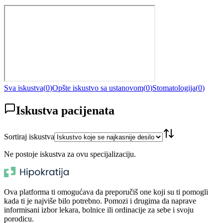
Sva iskustva
(
0
)
Opšte iskustvo sa ustanovom
(
0
)
Stomatologija
(
0
)
Iskustva pacijenata
Sortiraj iskustva
Ne postoje iskustva za ovu specijalizaciju.
Ova platforma ti omogućava da preporučiš one koji su ti pomogli
kada ti je najviše bilo potrebno. Pomozi i drugima da naprave
informisani izbor lekara, bolnice ili ordinacije za sebe i svoju
porodicu.