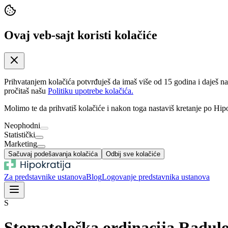
Ovaj veb-sajt koristi kolačiće
Prihvatanjem kolačića potvrđuješ da imaš više od 15 godina i daješ n
pročitaš našu
Politiku upotrebe kolačića.
Molimo te da prihvatiš kolačiće i nakon toga nastaviš kretanje po Hipo
Neophodni
Statistički
Marketing
Sačuvaj podešavanja kolačića
Odbij sve kolačiće
Za predstavnike ustanova
Blog
Logovanje predstavnika ustanova
S
Stomatološka ordinacija Radulo