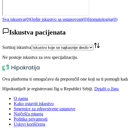
Sva iskustva
(
0
)
Opšte iskustvo sa ustanovom
(
0
)
Stomatologija
(
0
)
Iskustva pacijenata
Sortiraj iskustva
Ne postoje iskustva za ovu specijalizaciju.
Ova platforma ti omogućava da preporučiš one koji su ti pomogli kada t
Hipokratija® je registrovani žig u Republici Srbiji.
Detalji o žigu
O nama
Kako ostaviti iskustvo
Smernice za zdravstvene ustanove
Najčešća pitanja
Politika privatnosti
Uslovi korišćenja