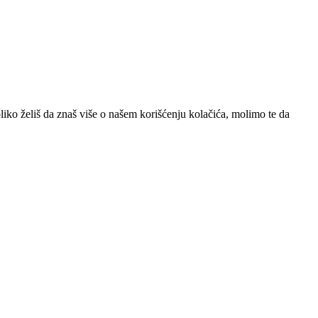
iko želiš da znaš više o našem korišćenju kolačića, molimo te da