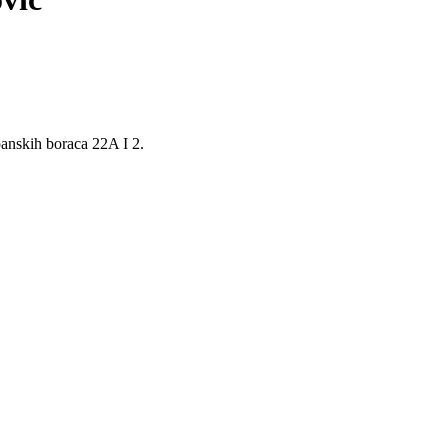
panskih boraca 22A I 2.