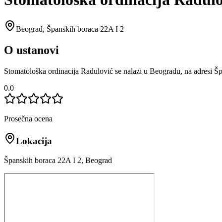
Beograd
,
Španskih boraca 22A I 2
O ustanovi
Stomatološka ordinacija Radulović se nalazi u Beogradu, na adresi Š
0.0
Prosečna ocena
Lokacija
Španskih boraca 22A I 2, Beograd