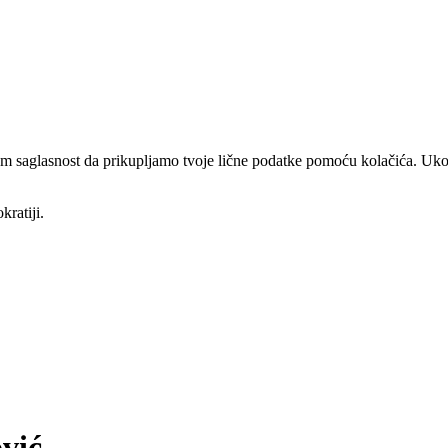
am saglasnost da prikupljamo tvoje lične podatke pomoću kolačića. Ukol
kratiji.
vić