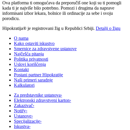
Ova platforma ti omogućava da preporučiš one koji su ti pomogli
kada ti je najviše bilo potrebno. Pomozi i drugima da naprave
informisani izbor lekara, bolnice ili ordinacije za sebe i svoju
porodicu.
Hipokratija® je registrovani žig u Republici Srbiji.
Detalji o žigu
O nama
Kako ostaviti iskustvo
Smernice za zdravstvene ustanove
Najčešća pitanja
Politika privatnosti
Uslovi korišćenja
Kontakt
Postani partner Hipokratije
Naši primeri saradnje
Kalkulatori
Za predstavnike ustanova
›
Elektronski zdravstveni karton
›
Zakazivač
›
Notify
›
Ustanove
›
Specijalizacije
›
Iskustva
›