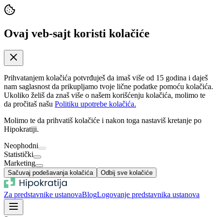
Ovaj veb-sajt koristi kolačiće
Prihvatanjem kolačića potvrđuješ da imaš više od 15 godina i daješ
nam saglasnost da prikupljamo tvoje lične podatke pomoću kolačića.
Ukoliko želiš da znaš više o našem korišćenju kolačića, molimo te
da pročitaš našu
Politiku upotrebe kolačića.
Molimo te da prihvatiš kolačiće i nakon toga nastaviš kretanje po
Hipokratiji.
Neophodni
Statistički
Marketing
Sačuvaj podešavanja kolačića
Odbij sve kolačiće
Za predstavnike ustanova
Blog
Logovanje predstavnika ustanova