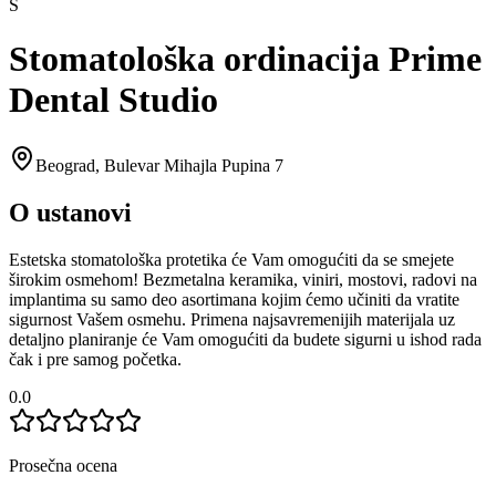
S
Stomatološka ordinacija Prime
Dental Studio
Beograd
,
Bulevar Mihajla Pupina 7
O ustanovi
Estetska stomatološka protetika će Vam omogućiti da se smejete
širokim osmehom! Bezmetalna keramika, viniri, mostovi, radovi na
implantima su samo deo asortimana kojim ćemo učiniti da vratite
sigurnost Vašem osmehu. Primena najsavremenijih materijala uz
detaljno planiranje će Vam omogućiti da budete sigurni u ishod rada
čak i pre samog početka.
0.0
Prosečna ocena