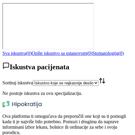
Sva iskustva
(
0
)
Opšte iskustvo sa ustanovom
(
0
)
Stomatologija
(
0
)
Iskustva pacijenata
Sortiraj iskustva
Ne postoje iskustva za ovu specijalizaciju.
Ova platforma ti omogućava da preporučiš one koji su ti pomogli
kada ti je najviše bilo potrebno. Pomozi i drugima da naprave
informisani izbor lekara, bolnice ili ordinacije za sebe i svoju
porodicu.