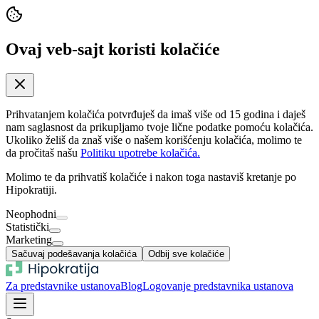
Ovaj veb-sajt koristi kolačiće
Prihvatanjem kolačića potvrđuješ da imaš više od 15 godina i daješ
nam saglasnost da prikupljamo tvoje lične podatke pomoću kolačića.
Ukoliko želiš da znaš više o našem korišćenju kolačića, molimo te
da pročitaš našu
Politiku upotrebe kolačića.
Molimo te da prihvatiš kolačiće i nakon toga nastaviš kretanje po
Hipokratiji.
Neophodni
Statistički
Marketing
Sačuvaj podešavanja kolačića
Odbij sve kolačiće
Za predstavnike ustanova
Blog
Logovanje predstavnika ustanova