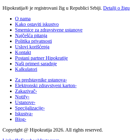
Hipokratija® je registrovani žig u Republici Srbiji.
Detalji o žigu
O nama
Kako ostaviti iskustvo
Smernice za zdravstvene ustanove
Najčešća pitanja
Politika privatnosti
Uslovi korišćenja
Kontakt
Postani partner Hipokratije
Naši primeri saradnje
Kalkulatori
Za predstavnike ustanova
›
Elektronski zdravstveni karton
›
Zakazivač
›
Notify
›
Ustanove
›
Specijalizacije
›
Iskustva
›
Blog
›
Copyright @
Hipokratija
2026
. All rights reserved.