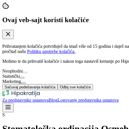
Ovaj veb-sajt koristi kolačiće
Prihvatanjem kolačića potvrđuješ da imaš više od 15 godina i daješ n
pročitaš našu
Politiku upotrebe kolačića.
Molimo te da prihvatiš kolačiće i nakon toga nastaviš kretanje po Hipo
Neophodni
Statistički
Marketing
Sačuvaj podešavanja kolačića
Odbij sve kolačiće
Za predstavnike ustanova
Blog
Logovanje predstavnika ustanova
S
Stomatološka ordinacija Osmeh