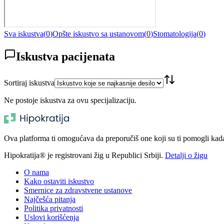
Sva iskustva
(
0
)
Opšte iskustvo sa ustanovom
(
0
)
Stomatologija
(
0
)
Iskustva pacijenata
Sortiraj iskustva
Ne postoje iskustva za ovu specijalizaciju.
Ova platforma ti omogućava da preporučiš one koji su ti pomogli kada t
Hipokratija® je registrovani žig u Republici Srbiji.
Detalji o žigu
O nama
Kako ostaviti iskustvo
Smernice za zdravstvene ustanove
Najčešća pitanja
Politika privatnosti
Uslovi korišćenja