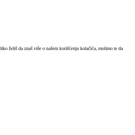
iko želiš da znaš više o našem korišćenju kolačića, molimo te da