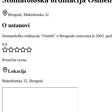
Beograd
,
Makedonska 32
O ustanovi
Stomatološka ordinacija “Osmeh” u Beogradu osnovana je 2003. godine s
0.0
Prosečna ocena
Lokacija
Makedonska 32, Beograd