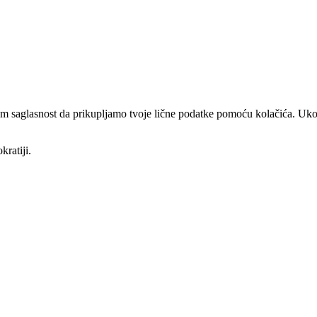
am saglasnost da prikupljamo tvoje lične podatke pomoću kolačića. Ukol
kratiji.