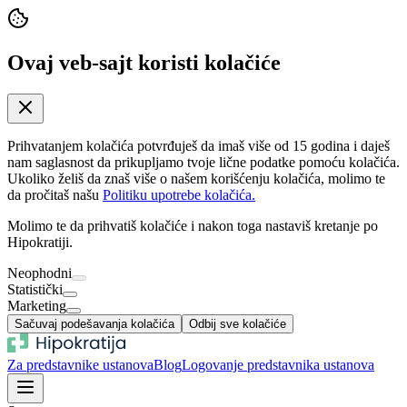
Ovaj veb-sajt koristi kolačiće
Prihvatanjem kolačića potvrđuješ da imaš više od 15 godina i daješ
nam saglasnost da prikupljamo tvoje lične podatke pomoću kolačića.
Ukoliko želiš da znaš više o našem korišćenju kolačića, molimo te
da pročitaš našu
Politiku upotrebe kolačića.
Molimo te da prihvatiš kolačiće i nakon toga nastaviš kretanje po
Hipokratiji.
Neophodni
Statistički
Marketing
Sačuvaj podešavanja kolačića
Odbij sve kolačiće
Za predstavnike ustanova
Blog
Logovanje predstavnika ustanova