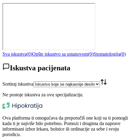
Sva iskustva
(
0
)
Opšte iskustvo sa ustanovom
(
0
)
Stomatologija
(
0
)
Iskustva pacijenata
Sortiraj iskustva
Ne postoje iskustva za ovu specijalizaciju.
Ova platforma ti omogućava da preporučiš one koji su ti pomogli
kada ti je najviše bilo potrebno. Pomozi i drugima da naprave
informisani izbor lekara, bolnice ili ordinacije za sebe i svoju
porodicu.