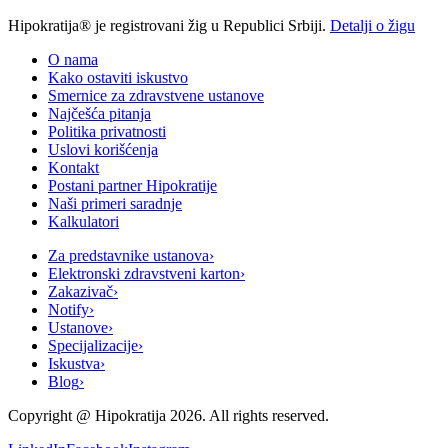
Hipokratija® je registrovani žig u Republici Srbiji.
Detalji o žigu
O nama
Kako ostaviti iskustvo
Smernice za zdravstvene ustanove
Najčešća pitanja
Politika privatnosti
Uslovi korišćenja
Kontakt
Postani partner Hipokratije
Naši primeri saradnje
Kalkulatori
Za predstavnike ustanova
›
Elektronski zdravstveni karton
›
Zakazivač
›
Notify
›
Ustanove
›
Specijalizacije
›
Iskustva
›
Blog
›
Copyright @
Hipokratija
2026
. All rights reserved.