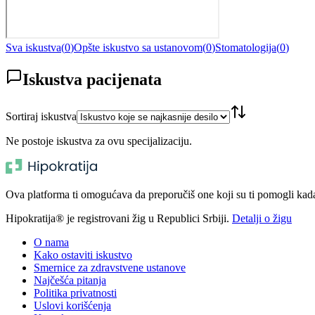
Sva iskustva
(
0
)
Opšte iskustvo sa ustanovom
(
0
)
Stomatologija
(
0
)
Iskustva pacijenata
Sortiraj iskustva
Ne postoje iskustva za ovu specijalizaciju.
Ova platforma ti omogućava da preporučiš one koji su ti pomogli kada t
Hipokratija® je registrovani žig u Republici Srbiji.
Detalji o žigu
O nama
Kako ostaviti iskustvo
Smernice za zdravstvene ustanove
Najčešća pitanja
Politika privatnosti
Uslovi korišćenja