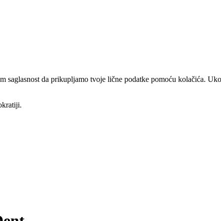
am saglasnost da prikupljamo tvoje lične podatke pomoću kolačića. Ukol
kratiji.
Dent