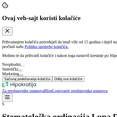
Ovaj veb-sajt koristi kolačiće
Prihvatanjem kolačića potvrđuješ da imaš više od 15 godina i daješ n
pročitaš našu
Politiku upotrebe kolačića.
Molimo te da prihvatiš kolačiće i nakon toga nastaviš kretanje po Hipo
Neophodni
Statistički
Marketing
Sačuvaj podešavanja kolačića
Odbij sve kolačiće
Za predstavnike ustanova
Blog
Logovanje predstavnika ustanova
S
Stomatološka ordinacija Luna 