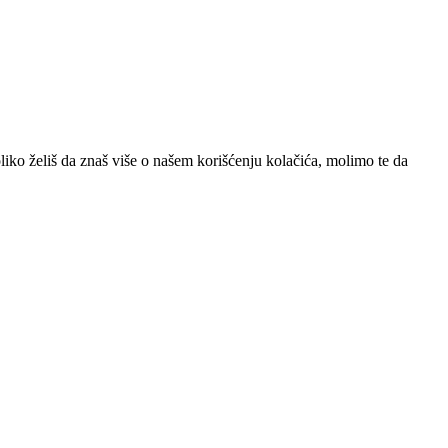
iko želiš da znaš više o našem korišćenju kolačića, molimo te da