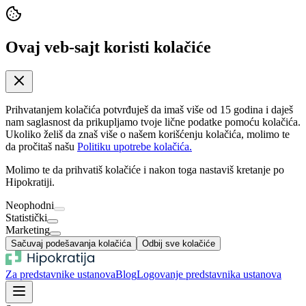
Ovaj veb-sajt koristi kolačiće
Prihvatanjem kolačića potvrđuješ da imaš više od 15 godina i daješ
nam saglasnost da prikupljamo tvoje lične podatke pomoću kolačića.
Ukoliko želiš da znaš više o našem korišćenju kolačića, molimo te
da pročitaš našu
Politiku upotrebe kolačića.
Molimo te da prihvatiš kolačiće i nakon toga nastaviš kretanje po
Hipokratiji.
Neophodni
Statistički
Marketing
Sačuvaj podešavanja kolačića
Odbij sve kolačiće
Za predstavnike ustanova
Blog
Logovanje predstavnika ustanova