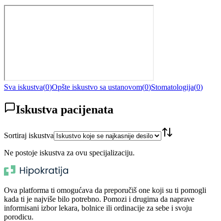
Sva iskustva
(
0
)
Opšte iskustvo sa ustanovom
(
0
)
Stomatologija
(
0
)
Iskustva pacijenata
Sortiraj iskustva
Ne postoje iskustva za ovu specijalizaciju.
Ova platforma ti omogućava da preporučiš one koji su ti pomogli
kada ti je najviše bilo potrebno. Pomozi i drugima da naprave
informisani izbor lekara, bolnice ili ordinacije za sebe i svoju
porodicu.