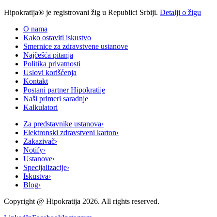
Hipokratija® je registrovani žig u Republici Srbiji.
Detalji o žigu
O nama
Kako ostaviti iskustvo
Smernice za zdravstvene ustanove
Najčešća pitanja
Politika privatnosti
Uslovi korišćenja
Kontakt
Postani partner Hipokratije
Naši primeri saradnje
Kalkulatori
Za predstavnike ustanova
›
Elektronski zdravstveni karton
›
Zakazivač
›
Notify
›
Ustanove
›
Specijalizacije
›
Iskustva
›
Blog
›
Copyright @
Hipokratija
2026
. All rights reserved.