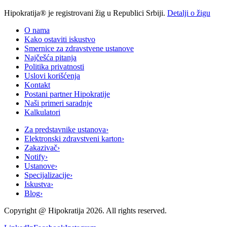
Hipokratija® je registrovani žig u Republici Srbiji.
Detalji o žigu
O nama
Kako ostaviti iskustvo
Smernice za zdravstvene ustanove
Najčešća pitanja
Politika privatnosti
Uslovi korišćenja
Kontakt
Postani partner Hipokratije
Naši primeri saradnje
Kalkulatori
Za predstavnike ustanova
›
Elektronski zdravstveni karton
›
Zakazivač
›
Notify
›
Ustanove
›
Specijalizacije
›
Iskustva
›
Blog
›
Copyright @
Hipokratija
2026
. All rights reserved.