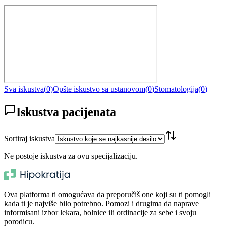
Sva iskustva
(
0
)
Opšte iskustvo sa ustanovom
(
0
)
Stomatologija
(
0
)
Iskustva pacijenata
Sortiraj iskustva
Ne postoje iskustva za ovu specijalizaciju.
Ova platforma ti omogućava da preporučiš one koji su ti pomogli
kada ti je najviše bilo potrebno. Pomozi i drugima da naprave
informisani izbor lekara, bolnice ili ordinacije za sebe i svoju
porodicu.