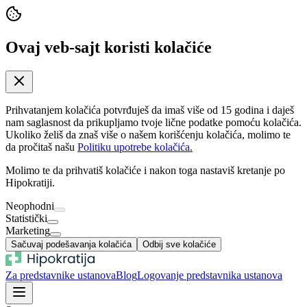
Ovaj veb-sajt koristi kolačiće
Prihvatanjem kolačića potvrđuješ da imaš više od 15 godina i daješ
nam saglasnost da prikupljamo tvoje lične podatke pomoću kolačića.
Ukoliko želiš da znaš više o našem korišćenju kolačića, molimo te
da pročitaš našu
Politiku upotrebe kolačića.
Molimo te da prihvatiš kolačiće i nakon toga nastaviš kretanje po
Hipokratiji.
Neophodni
Statistički
Marketing
Sačuvaj podešavanja kolačića
Odbij sve kolačiće
Za predstavnike ustanova
Blog
Logovanje predstavnika ustanova