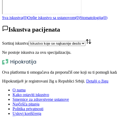
Sva iskustva
(
0
)
Opšte iskustvo sa ustanovom
(
0
)
Stomatologija
(
0
)
Iskustva pacijenata
Sortiraj iskustva
Ne postoje iskustva za ovu specijalizaciju.
Ova platforma ti omogućava da preporučiš one koji su ti pomogli kada t
Hipokratija® je registrovani žig u Republici Srbiji.
Detalji o žigu
O nama
Kako ostaviti iskustvo
Smernice za zdravstvene ustanove
Najčešća pitanja
Politika privatnosti
Uslovi korišćenja