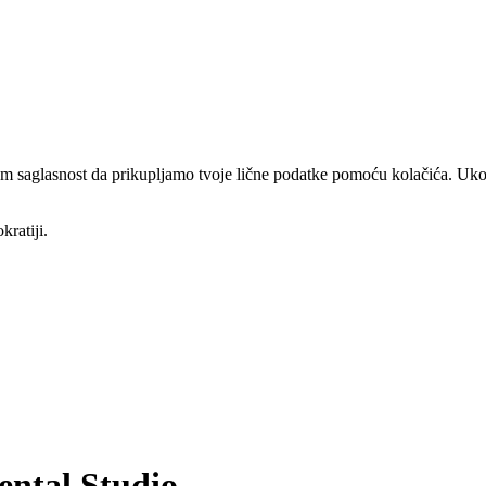
am saglasnost da prikupljamo tvoje lične podatke pomoću kolačića. Ukol
kratiji.
ental Studio