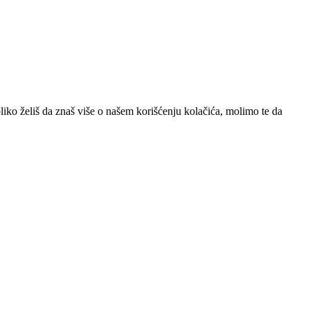
iko želiš da znaš više o našem korišćenju kolačića, molimo te da