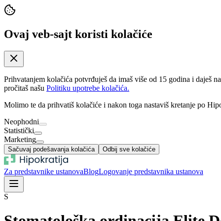
Ovaj veb-sajt koristi kolačiće
Prihvatanjem kolačića potvrđuješ da imaš više od 15 godina i daješ n
pročitaš našu
Politiku upotrebe kolačića.
Molimo te da prihvatiš kolačiće i nakon toga nastaviš kretanje po Hipo
Neophodni
Statistički
Marketing
Sačuvaj podešavanja kolačića
Odbij sve kolačiće
Za predstavnike ustanova
Blog
Logovanje predstavnika ustanova
S
Stomatološka ordinacija Elite D