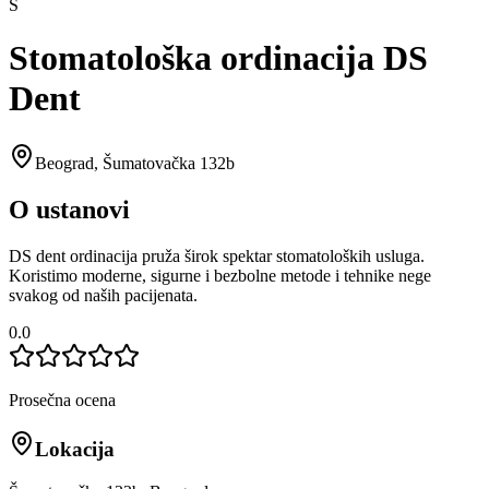
S
Stomatološka ordinacija DS
Dent
Beograd
,
Šumatovačka 132b
O ustanovi
DS dent ordinacija pruža širok spektar stomatoloških usluga.
Koristimo moderne, sigurne i bezbolne metode i tehnike nege
svakog od naših pacijenata.
0.0
Prosečna ocena
Lokacija