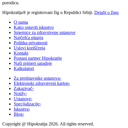
porodicu.
Hipokratija® je registrovani žig u Republici Srbiji.
Detalji o žigu
O nama
Kako ostaviti iskustvo
Smernice za zdravstvene ustanove
Najčešća pitanja
Politika privatnosti
Uslovi korišćenja
Kontakt
Postani partner Hipokratije
Naši primeri saradnje
Kalkulatori
Za predstavnike ustanova
›
Elektronski zdravstveni karton
›
Zakazivač
›
Notify
›
Ustanove
›
Specijalizacije
›
Iskustva
›
Blog
›
Copyright @
Hipokratija
2026
. All rights reserved.