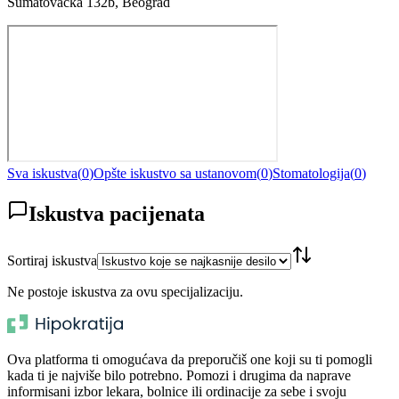
Šumatovačka 132b, Beograd
Sva iskustva
(
0
)
Opšte iskustvo sa ustanovom
(
0
)
Stomatologija
(
0
)
Iskustva pacijenata
Sortiraj iskustva
Ne postoje iskustva za ovu specijalizaciju.
Ova platforma ti omogućava da preporučiš one koji su ti pomogli
kada ti je najviše bilo potrebno. Pomozi i drugima da naprave
informisani izbor lekara, bolnice ili ordinacije za sebe i svoju