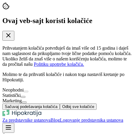
Ovaj veb-sajt koristi kolačiće
Prihvatanjem kolačića potvrđuješ da imaš više od 15 godina i daješ
nam saglasnost da prikupljamo tvoje lične podatke pomoću kolačića.
Ukoliko želiš da znaš više o našem korišćenju kolačića, molimo te
da pročitaš našu
Politiku upotrebe kolačića.
Molimo te da prihvatiš kolačiće i nakon toga nastaviš kretanje po
Hipokratiji.
Neophodni
Statistički
Marketing
Sačuvaj podešavanja kolačića
Odbij sve kolačiće
Za predstavnike ustanova
Blog
Logovanje predstavnika ustanova