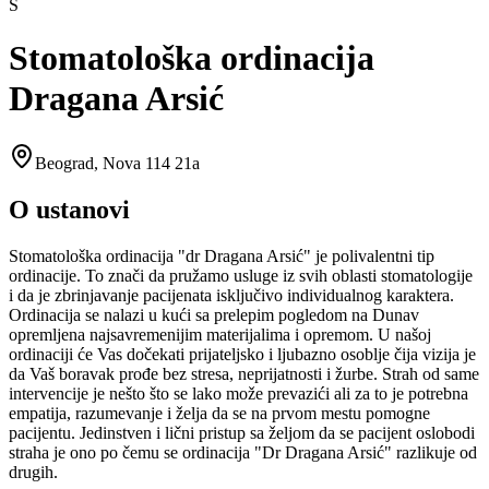
S
Stomatološka ordinacija
Dragana Arsić
Beograd
,
Nova 114 21a
O ustanovi
Stomatološka ordinacija "dr Dragana Arsić" je polivalentni tip
ordinacije. To znači da pružamo usluge iz svih oblasti stomatologije
i da je zbrinjavanje pacijenata isključivo individualnog karaktera.
Ordinacija se nalazi u kući sa prelepim pogledom na Dunav
opremljena najsavremenijim materijalima i opremom. U našoj
ordinaciji će Vas dočekati prijateljsko i ljubazno osoblje čija vizija je
da Vaš boravak prođe bez stresa, neprijatnosti i žurbe. Strah od same
intervencije je nešto što se lako može prevazići ali za to je potrebna
empatija, razumevanje i želja da se na prvom mestu pomogne
pacijentu. Jedinstven i lični pristup sa željom da se pacijent oslobodi
straha je ono po čemu se ordinacija "Dr Dragana Arsić" razlikuje od
drugih.