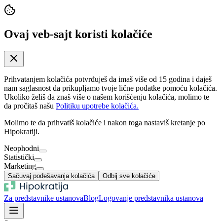
Ovaj veb-sajt koristi kolačiće
Prihvatanjem kolačića potvrđuješ da imaš više od 15 godina i daješ
nam saglasnost da prikupljamo tvoje lične podatke pomoću kolačića.
Ukoliko želiš da znaš više o našem korišćenju kolačića, molimo te
da pročitaš našu
Politiku upotrebe kolačića.
Molimo te da prihvatiš kolačiće i nakon toga nastaviš kretanje po
Hipokratiji.
Neophodni
Statistički
Marketing
Sačuvaj podešavanja kolačića
Odbij sve kolačiće
Za predstavnike ustanova
Blog
Logovanje predstavnika ustanova