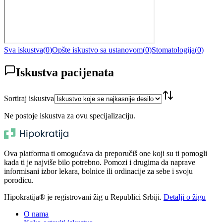
Sva iskustva
(
0
)
Opšte iskustvo sa ustanovom
(
0
)
Stomatologija
(
0
)
Iskustva pacijenata
Sortiraj iskustva
Ne postoje iskustva za ovu specijalizaciju.
Ova platforma ti omogućava da preporučiš one koji su ti pomogli
kada ti je najviše bilo potrebno. Pomozi i drugima da naprave
informisani izbor lekara, bolnice ili ordinacije za sebe i svoju
porodicu.
Hipokratija® je registrovani žig u Republici Srbiji.
Detalji o žigu
O nama