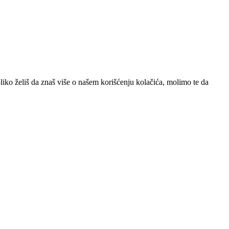
iko želiš da znaš više o našem korišćenju kolačića, molimo te da