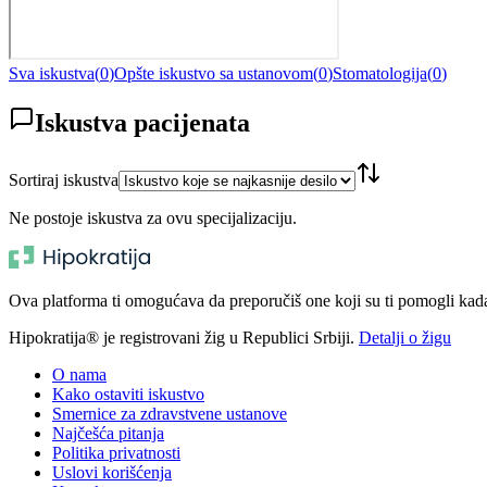
Sva iskustva
(
0
)
Opšte iskustvo sa ustanovom
(
0
)
Stomatologija
(
0
)
Iskustva pacijenata
Sortiraj iskustva
Ne postoje iskustva za ovu specijalizaciju.
Ova platforma ti omogućava da preporučiš one koji su ti pomogli kada t
Hipokratija® je registrovani žig u Republici Srbiji.
Detalji o žigu
O nama
Kako ostaviti iskustvo
Smernice za zdravstvene ustanove
Najčešća pitanja
Politika privatnosti
Uslovi korišćenja