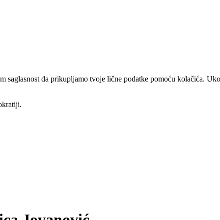
am saglasnost da prikupljamo tvoje lične podatke pomoću kolačića. Ukol
kratiji.
ica Jovanović