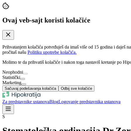
Ovaj veb-sajt koristi kolačiće
Prihvatanjem kolačića potvrđuješ da imaš više od 15 godina i daješ n
pročitaš našu
Politiku upotrebe kolačića.
Molimo te da prihvatiš kolačiće i nakon toga nastaviš kretanje po Hipo
Neophodni
Statistički
Marketing
Sačuvaj podešavanja kolačića
Odbij sve kolačiće
Za predstavnike ustanova
Blog
Logovanje predstavnika ustanova
S
Stomatološka ordinacija Dr Zor