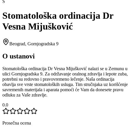
S
Stomatološka ordinacija Dr
Vesna Mijušković
Beograd
,
Gornjogradska 9
O ustanovi
Stomatološka ordinacija Dr Vesna Mijušković nalazi se u Zemunu u
ulici Gornjogradska 9. Za održavanje oralnog zdravlja i lepote zuba,
potrebni su redovno i pravovremeno lečenje. Naša ordinacija
obavlja sve vrste stomatoloških usluga. Tim stručnjaka uz korišćenje
savremenih materijala i aparata pomoći će Vam da donesete pravu
odluku za Vaše zdravlje.
0.0
Prosečna ocena