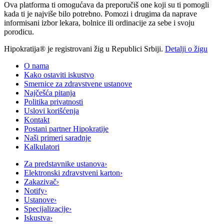
Ova platforma ti omogućava da preporučiš one koji su ti pomogli
kada ti je najviše bilo potrebno. Pomozi i drugima da naprave
informisani izbor lekara, bolnice ili ordinacije za sebe i svoju
porodicu.
Hipokratija® je registrovani žig u Republici Srbiji.
Detalji o žigu
O nama
Kako ostaviti iskustvo
Smernice za zdravstvene ustanove
Najčešća pitanja
Politika privatnosti
Uslovi korišćenja
Kontakt
Postani partner Hipokratije
Naši primeri saradnje
Kalkulatori
Za predstavnike ustanova
›
Elektronski zdravstveni karton
›
Zakazivač
›
Notify
›
Ustanove
›
Specijalizacije
›
Iskustva
›