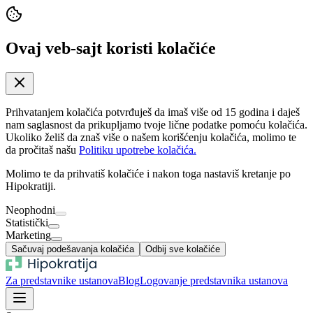
Ovaj veb-sajt koristi kolačiće
Prihvatanjem kolačića potvrđuješ da imaš više od 15 godina i daješ
nam saglasnost da prikupljamo tvoje lične podatke pomoću kolačića.
Ukoliko želiš da znaš više o našem korišćenju kolačića, molimo te
da pročitaš našu
Politiku upotrebe kolačića.
Molimo te da prihvatiš kolačiće i nakon toga nastaviš kretanje po
Hipokratiji.
Neophodni
Statistički
Marketing
Sačuvaj podešavanja kolačića
Odbij sve kolačiće
Za predstavnike ustanova
Blog
Logovanje predstavnika ustanova